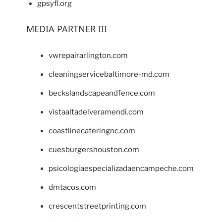
gpsyfl.org
MEDIA PARTNER III
vwrepairarlington.com
cleaningservicebaltimore-md.com
beckslandscapeandfence.com
vistaaltadelveramendi.com
coastlinecateringnc.com
cuesburgershouston.com
psicologiaespecializadaencampeche.com
dmtacos.com
crescentstreetprinting.com