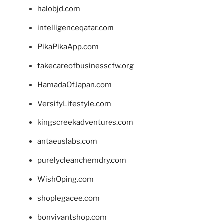
halobjd.com
intelligenceqatar.com
PikaPikaApp.com
takecareofbusinessdfw.org
HamadaOfJapan.com
VersifyLifestyle.com
kingscreekadventures.com
antaeuslabs.com
purelycleanchemdry.com
WishOping.com
shoplegacee.com
bonvivantshop.com