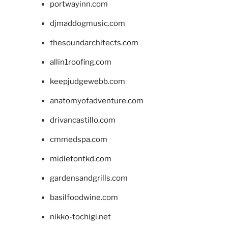
portwayinn.com
djmaddogmusic.com
thesoundarchitects.com
allin1roofing.com
keepjudgewebb.com
anatomyofadventure.com
drivancastillo.com
cmmedspa.com
midletontkd.com
gardensandgrills.com
basilfoodwine.com
nikko-tochigi.net