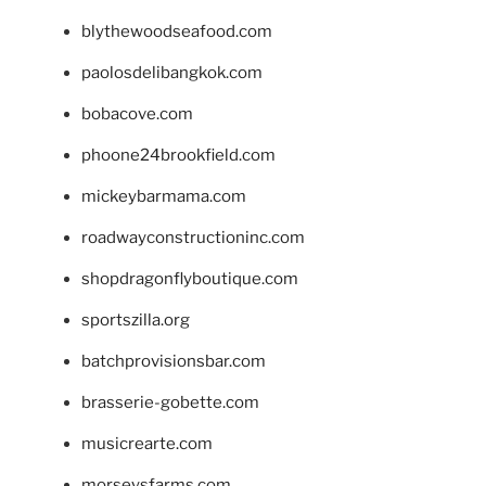
blythewoodseafood.com
paolosdelibangkok.com
bobacove.com
phoone24brookfield.com
mickeybarmama.com
roadwayconstructioninc.com
shopdragonflyboutique.com
sportszilla.org
batchprovisionsbar.com
brasserie-gobette.com
musicrearte.com
morseysfarms.com