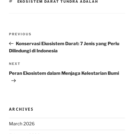
TAGS
EKOSISTEM DARAT TUNDRA ADALAH
Post
Previous
PREVIOUS
navigation
Post
Konservasi Ekosistem Darat: 7 Jenis yang Perlu
Dilindungi di Indonesia
Next
NEXT
Post
Peran Ekosistem dalam Menjaga Kelestarian Bumi
ARCHIVES
March 2026