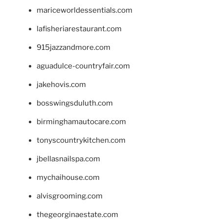
mariceworldessentials.com
lafisheriarestaurant.com
915jazzandmore.com
aguadulce-countryfair.com
jakehovis.com
bosswingsduluth.com
birminghamautocare.com
tonyscountrykitchen.com
jbellasnailspa.com
mychaihouse.com
alvisgrooming.com
thegeorginaestate.com