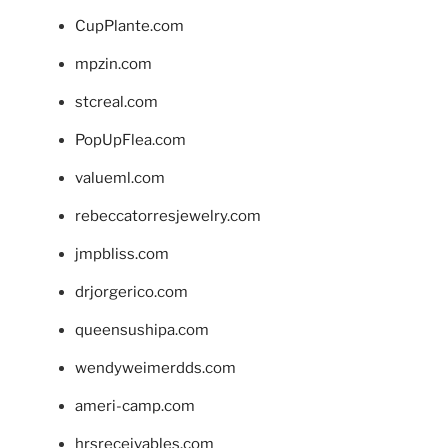
CupPlante.com
mpzin.com
stcreal.com
PopUpFlea.com
valueml.com
rebeccatorresjewelry.com
jmpbliss.com
drjorgerico.com
queensushipa.com
wendyweimerdds.com
ameri-camp.com
hrsreceivables.com