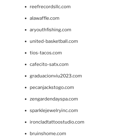
reefrecordsllc.com
alawaffle.com
aryouthfishing.com
united-basketball.com
tios-tacos.com
cafecito-satx.com
graduacionviu2023.com
pecanjackstogo.com
zengardendayspa.com
sparklejewelryinc.com
ironcladtattoostudio.com
bruinshome.com