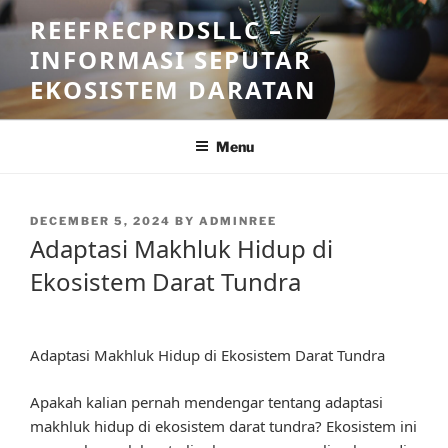
Skip
REEFRECPRDSLLC –
to
INFORMASI SEPUTAR
content
EKOSISTEM DARATAN
Menu
POSTED
DECEMBER 5, 2024
BY
ADMINREE
ON
Adaptasi Makhluk Hidup di
Ekosistem Darat Tundra
Adaptasi Makhluk Hidup di Ekosistem Darat Tundra
Apakah kalian pernah mendengar tentang adaptasi
makhluk hidup di ekosistem darat tundra? Ekosistem ini