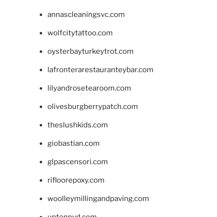
annascleaningsvc.com
wolfcitytattoo.com
oysterbayturkeytrot.com
lafronterarestauranteybar.com
lilyandrosetearoom.com
olivesburgberrypatch.com
theslushkids.com
giobastian.com
glpascensori.com
rifloorepoxy.com
woolleymillingandpaving.com
uptonpvd.com