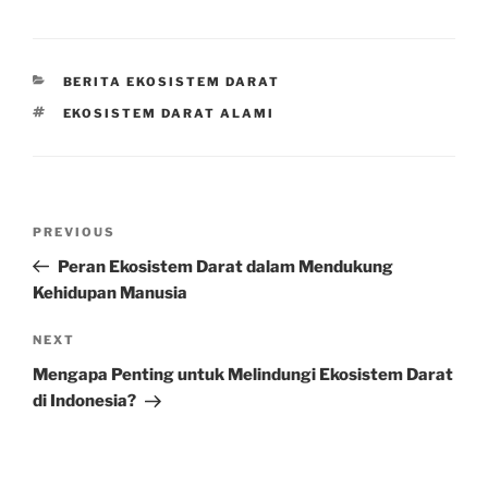
CATEGORIES
BERITA EKOSISTEM DARAT
TAGS
EKOSISTEM DARAT ALAMI
Post
Previous
PREVIOUS
navigation
Post
Peran Ekosistem Darat dalam Mendukung
Kehidupan Manusia
Next
NEXT
Post
Mengapa Penting untuk Melindungi Ekosistem Darat
di Indonesia?