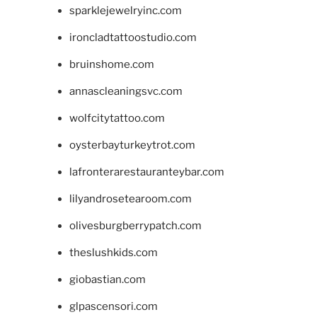
sparklejewelryinc.com
ironcladtattoostudio.com
bruinshome.com
annascleaningsvc.com
wolfcitytattoo.com
oysterbayturkeytrot.com
lafronterarestauranteybar.com
lilyandrosetearoom.com
olivesburgberrypatch.com
theslushkids.com
giobastian.com
glpascensori.com