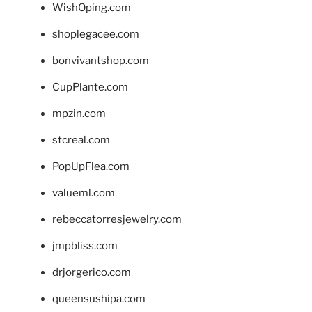
WishOping.com
shoplegacee.com
bonvivantshop.com
CupPlante.com
mpzin.com
stcreal.com
PopUpFlea.com
valueml.com
rebeccatorresjewelry.com
jmpbliss.com
drjorgerico.com
queensushipa.com