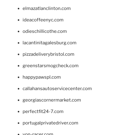
elmazatlanclinton.com
ideacoffeenyc.com
odieschillicothe.com
lacantinitagalesburg.com
pizzadeliverybristol.com
greenstarsmogcheck.com
happypawspl.com
callahansautoservicecenter.com
georgiascornermarket.com
perfectfit24-7.com
portugalprivatedriver.com
von-racer.com