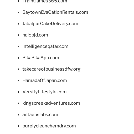
TrainGames365.com
BaytownEvaCationRentals.com
JabalpurCakeDelivery.com
halobjd.com
intelligenceqatar.com
PikaPikaApp.com
takecareofbusinessdfw.org
HamadaOfJapan.com
VersifyLifestyle.com
kingscreekadventures.com
antaeuslabs.com
purelycleanchemdry.com