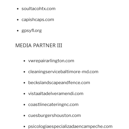
soultacohtx.com
capishcaps.com
gpsyfl.org
MEDIA PARTNER III
vwrepairarlington.com
cleaningservicebaltimore-md.com
beckslandscapeandfence.com
vistaaltadelveramendi.com
coastlinecateringnc.com
cuesburgershouston.com
psicologiaespecializadaencampeche.com