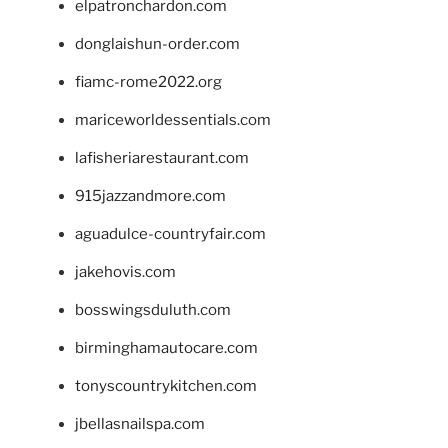
elpatronchardon.com
donglaishun-order.com
fiamc-rome2022.org
mariceworldessentials.com
lafisheriarestaurant.com
915jazzandmore.com
aguadulce-countryfair.com
jakehovis.com
bosswingsduluth.com
birminghamautocare.com
tonyscountrykitchen.com
jbellasnailspa.com