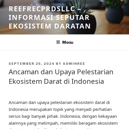
Skip
REEFRECPRDSLLC –
to
INFORMASI SEPUTAR
content
EKOSISTEM DARATAN
Menu
POSTED
SEPTEMBER 26, 2024
BY
ADMINREE
ON
Ancaman dan Upaya Pelestarian
Ekosistem Darat di Indonesia
Ancaman dan upaya pelestarian ekosistem darat di
Indonesia merupakan topik yang menjadi perhatian
serius bagi banyak pihak. Indonesia, dengan kekayaan
alamnya yang melimpah, memiliki beragam ekosistem