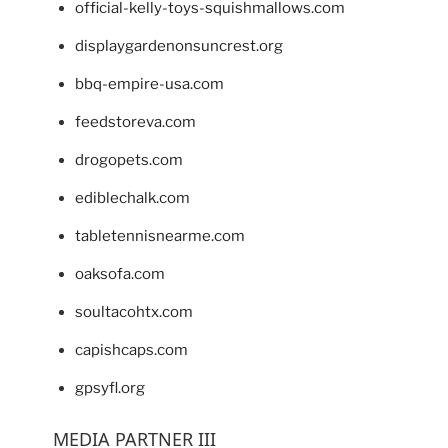
official-kelly-toys-squishmallows.com
displaygardenonsuncrest.org
bbq-empire-usa.com
feedstoreva.com
drogopets.com
ediblechalk.com
tabletennisnearme.com
oaksofa.com
soultacohtx.com
capishcaps.com
gpsyfl.org
MEDIA PARTNER III