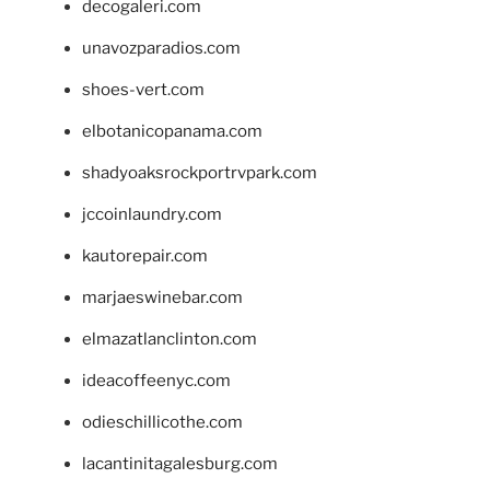
decogaleri.com
unavozparadios.com
shoes-vert.com
elbotanicopanama.com
shadyoaksrockportrvpark.com
jccoinlaundry.com
kautorepair.com
marjaeswinebar.com
elmazatlanclinton.com
ideacoffeenyc.com
odieschillicothe.com
lacantinitagalesburg.com