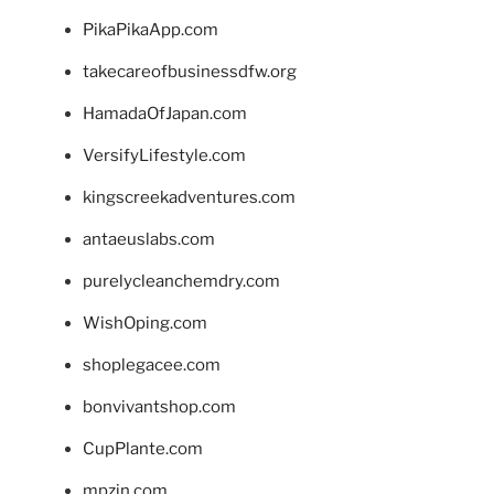
PikaPikaApp.com
takecareofbusinessdfw.org
HamadaOfJapan.com
VersifyLifestyle.com
kingscreekadventures.com
antaeuslabs.com
purelycleanchemdry.com
WishOping.com
shoplegacee.com
bonvivantshop.com
CupPlante.com
mpzin.com