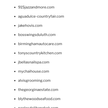
915jazzandmore.com
aguadulce-countryfair.com
jakehovis.com
bosswingsduluth.com
birminghamautocare.com
tonyscountrykitchen.com
jbellasnailspa.com
mychaihouse.com
alvisgrooming.com
thegeorginaestate.com
blythewoodseafood.com
paolosdelibangkok.com