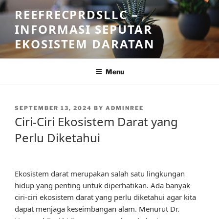
Skip
REEFRECPRDSLLC –
to
INFORMASI SEPUTAR
content
EKOSISTEM DARATAN
Menu
POSTED
SEPTEMBER 13, 2024
BY
ADMINREE
ON
Ciri-Ciri Ekosistem Darat yang
Perlu Diketahui
Ekosistem darat merupakan salah satu lingkungan
hidup yang penting untuk diperhatikan. Ada banyak
ciri-ciri ekosistem darat yang perlu diketahui agar kita
dapat menjaga keseimbangan alam. Menurut Dr.