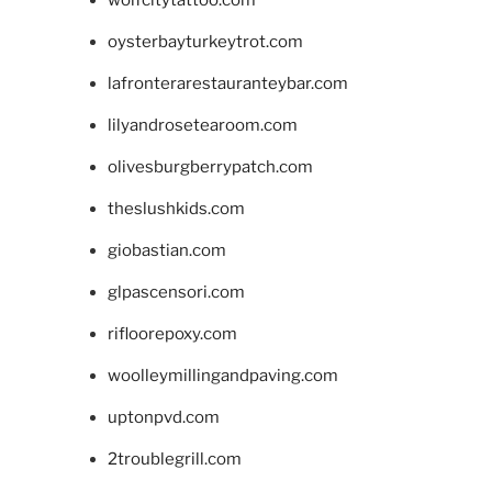
wolfcitytattoo.com
oysterbayturkeytrot.com
lafronterarestauranteybar.com
lilyandrosetearoom.com
olivesburgberrypatch.com
theslushkids.com
giobastian.com
glpascensori.com
rifloorepoxy.com
woolleymillingandpaving.com
uptonpvd.com
2troublegrill.com