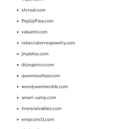
stcreal.com
PopUpFlea.com
valueml.com
rebeccatorresjewelry.com
jmpbliss.com
drjorgerico.com
queensushipa.com
wendyweimerdds.com
ameri-camp.com
hrsreceivables.com
empconst1.com