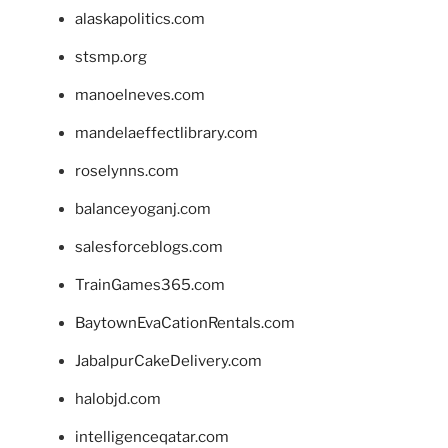
alaskapolitics.com
stsmp.org
manoelneves.com
mandelaeffectlibrary.com
roselynns.com
balanceyoganj.com
salesforceblogs.com
TrainGames365.com
BaytownEvaCationRentals.com
JabalpurCakeDelivery.com
halobjd.com
intelligenceqatar.com