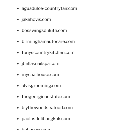
aguadulce-countryfair.com
jakehovis.com
bosswingsduluth.com
birminghamautocare.com
tonyscountrykitchen.com
jbellasnailspa.com
mychaihouse.com
alvisgrooming.com
thegeorginaestate.com
blythewoodseafood.com
paolosdelibangkok.com
bobacove.com