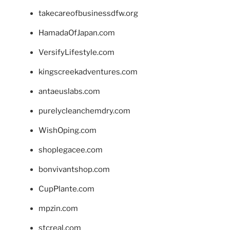
takecareofbusinessdfw.org
HamadaOfJapan.com
VersifyLifestyle.com
kingscreekadventures.com
antaeuslabs.com
purelycleanchemdry.com
WishOping.com
shoplegacee.com
bonvivantshop.com
CupPlante.com
mpzin.com
stcreal.com