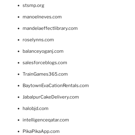
stsmp.org
manoelneves.com
mandelaeffectlibrary.com
roselynns.com
balanceyoganj.com
salesforceblogs.com
TrainGames365.com
BaytownEvaCationRentals.com
JabalpurCakeDelivery.com
halobjd.com
intelligenceqatar.com
PikaPikaApp.com