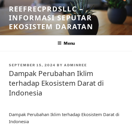
Skip
REEFRECPRDSLLC –
to
INFORMASI SEPUTAR
content
EKOSISTEM DARATAN
Menu
POSTED
SEPTEMBER 15, 2024
BY
ADMINREE
ON
Dampak Perubahan Iklim
terhadap Ekosistem Darat di
Indonesia
Dampak Perubahan Iklim terhadap Ekosistem Darat di
Indonesia