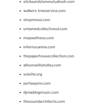
sticksandstonesstudiooh.com
walkers-treeservice.com
shopmossi.com
untamedcollectivesd.com
mxpwellness.com
infernocanine.com
thepaperhousecollection.com
allisonwillisholley.com
solslite.org
portwayinn.com
djmaddogmusic.com
thesoundarchitects.com