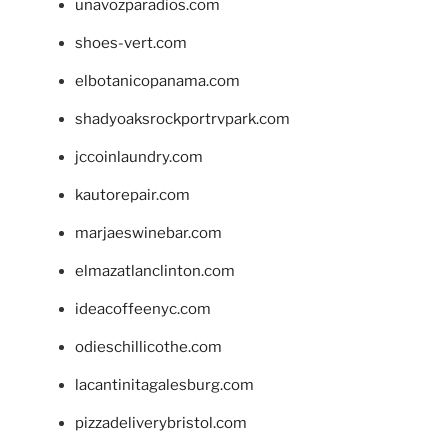
unavozparadios.com
shoes-vert.com
elbotanicopanama.com
shadyoaksrockportrvpark.com
jccoinlaundry.com
kautorepair.com
marjaeswinebar.com
elmazatlanclinton.com
ideacoffeenyc.com
odieschillicothe.com
lacantinitagalesburg.com
pizzadeliverybristol.com