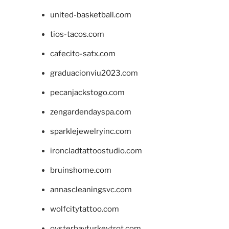
united-basketball.com
tios-tacos.com
cafecito-satx.com
graduacionviu2023.com
pecanjackstogo.com
zengardendayspa.com
sparklejewelryinc.com
ironcladtattoostudio.com
bruinshome.com
annascleaningsvc.com
wolfcitytattoo.com
oysterbayturkeytrot.com