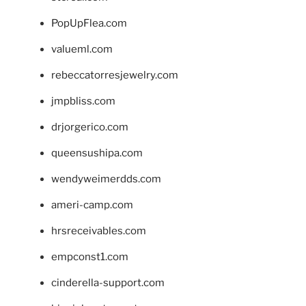
PopUpFlea.com
valueml.com
rebeccatorresjewelry.com
jmpbliss.com
drjorgerico.com
queensushipa.com
wendyweimerdds.com
ameri-camp.com
hrsreceivables.com
empconst1.com
cinderella-support.com