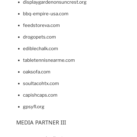
displaygardenonsuncrest.org
bbq-empire-usa.com
feedstoreva.com
drogopets.com
ediblechalk.com
tabletennisnearme.com
oaksofa.com
soultacohtx.com
capishcaps.com
gpsyfl.org
MEDIA PARTNER III