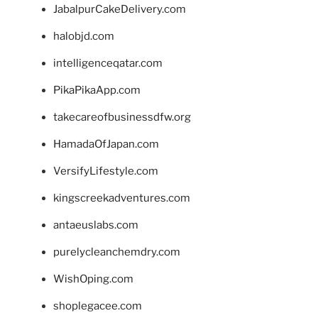
JabalpurCakeDelivery.com
halobjd.com
intelligenceqatar.com
PikaPikaApp.com
takecareofbusinessdfw.org
HamadaOfJapan.com
VersifyLifestyle.com
kingscreekadventures.com
antaeuslabs.com
purelycleanchemdry.com
WishOping.com
shoplegacee.com