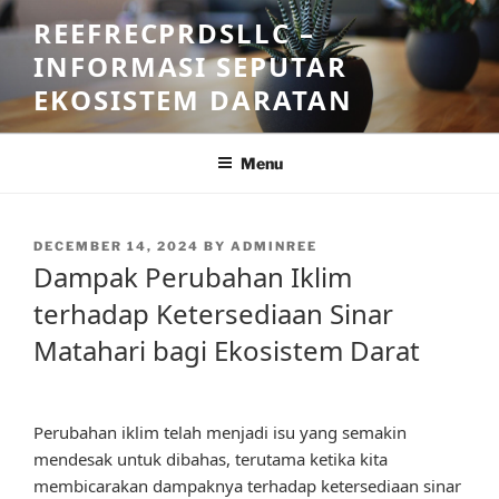
Skip
REEFRECPRDSLLC –
to
INFORMASI SEPUTAR
content
EKOSISTEM DARATAN
Menu
POSTED
DECEMBER 14, 2024
BY
ADMINREE
ON
Dampak Perubahan Iklim
terhadap Ketersediaan Sinar
Matahari bagi Ekosistem Darat
Perubahan iklim telah menjadi isu yang semakin
mendesak untuk dibahas, terutama ketika kita
membicarakan dampaknya terhadap ketersediaan sinar