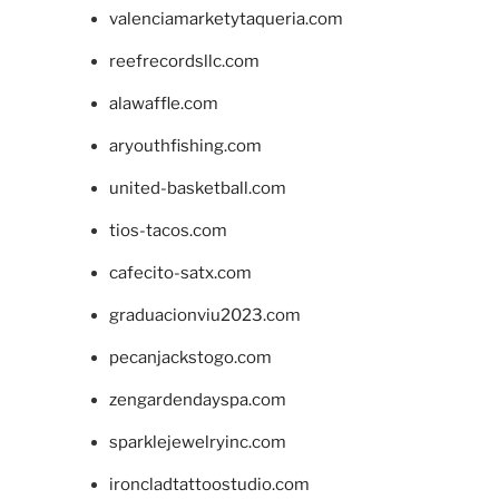
valenciamarketytaqueria.com
reefrecordsllc.com
alawaffle.com
aryouthfishing.com
united-basketball.com
tios-tacos.com
cafecito-satx.com
graduacionviu2023.com
pecanjackstogo.com
zengardendayspa.com
sparklejewelryinc.com
ironcladtattoostudio.com