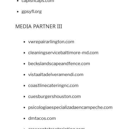
capishcaps.com
gpsyfl.org
MEDIA PARTNER III
vwrepairarlington.com
cleaningservicebaltimore-md.com
beckslandscapeandfence.com
vistaaltadelveramendi.com
coastlinecateringnc.com
cuesburgershouston.com
psicologiaespecializadaencampeche.com
dmtacos.com