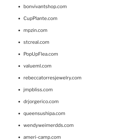
bonvivantshop.com
CupPlante.com
mpzin.com
stcreal.com
PopUpFlea.com
valueml.com
rebeccatorresjewelry.com
jmpbliss.com
drjorgerico.com
queensushipa.com
wendyweimerdds.com
ameri-camp.com