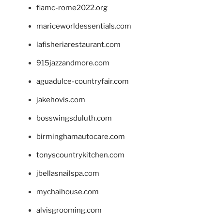
fiamc-rome2022.org
mariceworldessentials.com
lafisheriarestaurant.com
915jazzandmore.com
aguadulce-countryfair.com
jakehovis.com
bosswingsduluth.com
birminghamautocare.com
tonyscountrykitchen.com
jbellasnailspa.com
mychaihouse.com
alvisgrooming.com