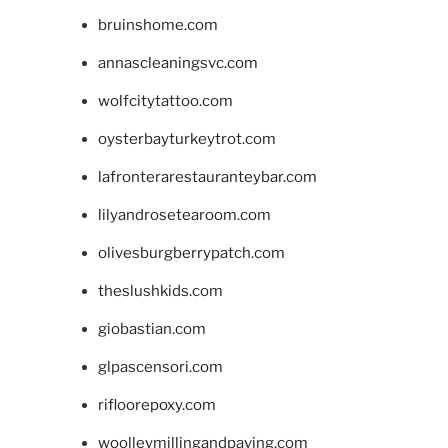
bruinshome.com
annascleaningsvc.com
wolfcitytattoo.com
oysterbayturkeytrot.com
lafronterarestauranteybar.com
lilyandrosetearoom.com
olivesburgberrypatch.com
theslushkids.com
giobastian.com
glpascensori.com
rifloorepoxy.com
woolleymillingandpaving.com