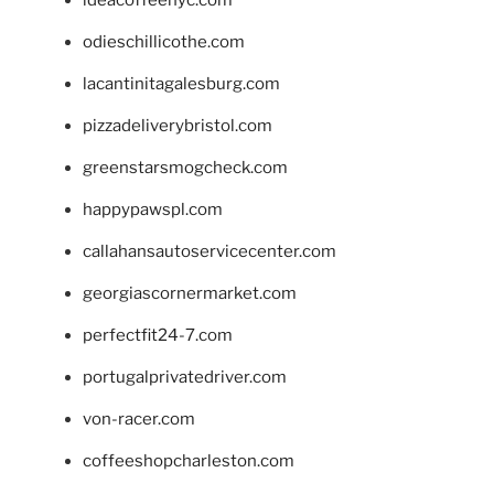
ideacoffeenyc.com
odieschillicothe.com
lacantinitagalesburg.com
pizzadeliverybristol.com
greenstarsmogcheck.com
happypawspl.com
callahansautoservicecenter.com
georgiascornermarket.com
perfectfit24-7.com
portugalprivatedriver.com
von-racer.com
coffeeshopcharleston.com