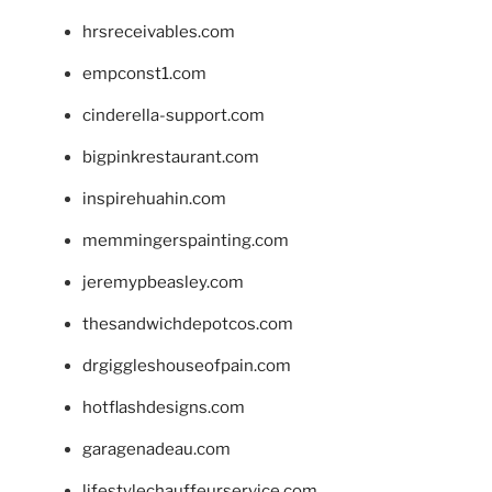
hrsreceivables.com
empconst1.com
cinderella-support.com
bigpinkrestaurant.com
inspirehuahin.com
memmingerspainting.com
jeremypbeasley.com
thesandwichdepotcos.com
drgiggleshouseofpain.com
hotflashdesigns.com
garagenadeau.com
lifestylechauffeurservice.com