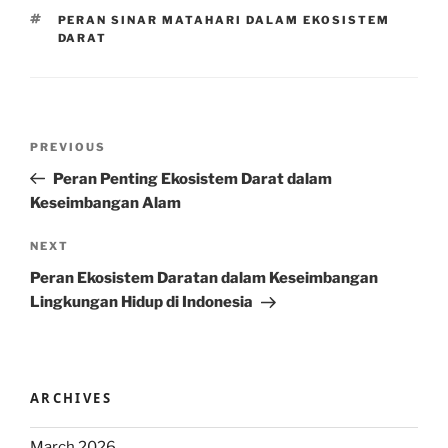
TAGS
PERAN SINAR MATAHARI DALAM EKOSISTEM
DARAT
Post
Previous
PREVIOUS
navigation
Post
Peran Penting Ekosistem Darat dalam
Keseimbangan Alam
Next
NEXT
Post
Peran Ekosistem Daratan dalam Keseimbangan
Lingkungan Hidup di Indonesia
ARCHIVES
March 2026