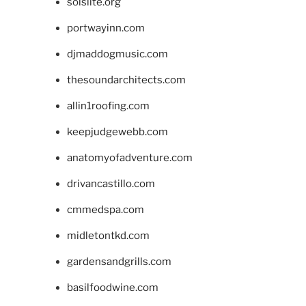
solslite.org
portwayinn.com
djmaddogmusic.com
thesoundarchitects.com
allin1roofing.com
keepjudgewebb.com
anatomyofadventure.com
drivancastillo.com
cmmedspa.com
midletontkd.com
gardensandgrills.com
basilfoodwine.com