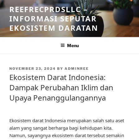
Skip
REEFRECPRDSLLC –
to
INFORMASI SEPUTAR
content
EKOSISTEM DARATAN
Menu
POSTED
NOVEMBER 23, 2024
BY
ADMINREE
ON
Ekosistem Darat Indonesia:
Dampak Perubahan Iklim dan
Upaya Penanggulangannya
Ekosistem darat Indonesia merupakan salah satu aset
alam yang sangat berharga bagi kehidupan kita.
Namun, sayangnya ekosistem darat tersebut semakin