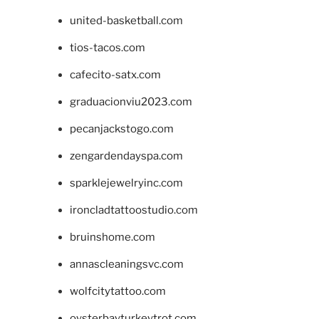
united-basketball.com
tios-tacos.com
cafecito-satx.com
graduacionviu2023.com
pecanjackstogo.com
zengardendayspa.com
sparklejewelryinc.com
ironcladtattoostudio.com
bruinshome.com
annascleaningsvc.com
wolfcitytattoo.com
oysterbayturkeytrot.com