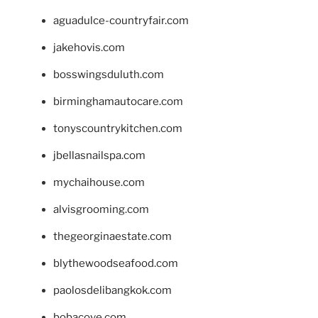
aguadulce-countryfair.com
jakehovis.com
bosswingsduluth.com
birminghamautocare.com
tonyscountrykitchen.com
jbellasnailspa.com
mychaihouse.com
alvisgrooming.com
thegeorginaestate.com
blythewoodseafood.com
paolosdelibangkok.com
bobacove.com