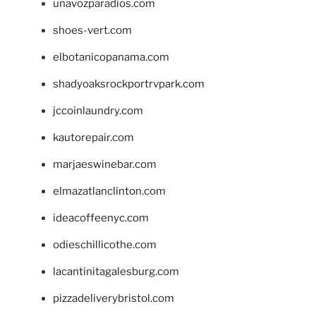
unavozparadios.com
shoes-vert.com
elbotanicopanama.com
shadyoaksrockportrvpark.com
jccoinlaundry.com
kautorepair.com
marjaeswinebar.com
elmazatlanclinton.com
ideacoffeenyc.com
odieschillicothe.com
lacantinitagalesburg.com
pizzadeliverybristol.com