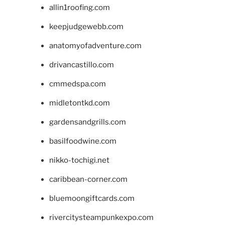
allin1roofing.com
keepjudgewebb.com
anatomyofadventure.com
drivancastillo.com
cmmedspa.com
midletontkd.com
gardensandgrills.com
basilfoodwine.com
nikko-tochigi.net
caribbean-corner.com
bluemoongiftcards.com
rivercitysteampunkexpo.com