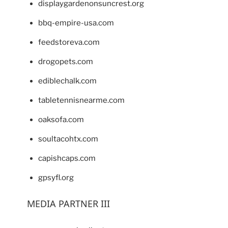
displaygardenonsuncrest.org
bbq-empire-usa.com
feedstoreva.com
drogopets.com
ediblechalk.com
tabletennisnearme.com
oaksofa.com
soultacohtx.com
capishcaps.com
gpsyfl.org
MEDIA PARTNER III