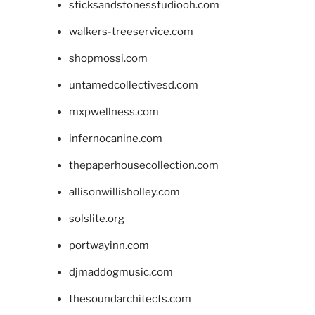
sticksandstonesstudiooh.com
walkers-treeservice.com
shopmossi.com
untamedcollectivesd.com
mxpwellness.com
infernocanine.com
thepaperhousecollection.com
allisonwillisholley.com
solslite.org
portwayinn.com
djmaddogmusic.com
thesoundarchitects.com