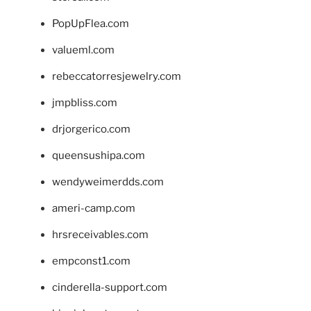
PopUpFlea.com
valueml.com
rebeccatorresjewelry.com
jmpbliss.com
drjorgerico.com
queensushipa.com
wendyweimerdds.com
ameri-camp.com
hrsreceivables.com
empconst1.com
cinderella-support.com