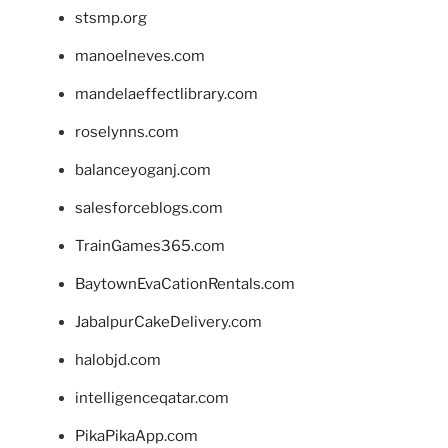
stsmp.org
manoelneves.com
mandelaeffectlibrary.com
roselynns.com
balanceyoganj.com
salesforceblogs.com
TrainGames365.com
BaytownEvaCationRentals.com
JabalpurCakeDelivery.com
halobjd.com
intelligenceqatar.com
PikaPikaApp.com