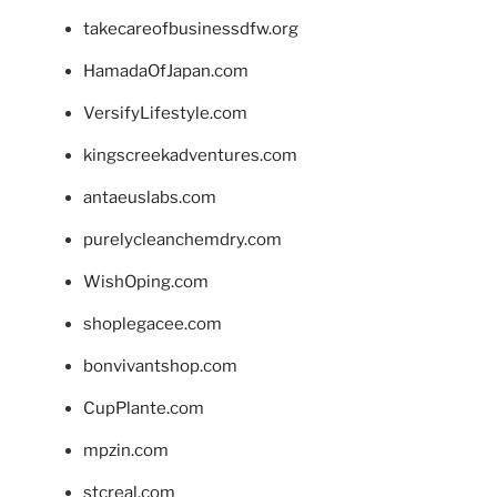
takecareofbusinessdfw.org
HamadaOfJapan.com
VersifyLifestyle.com
kingscreekadventures.com
antaeuslabs.com
purelycleanchemdry.com
WishOping.com
shoplegacee.com
bonvivantshop.com
CupPlante.com
mpzin.com
stcreal.com