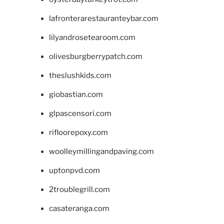
lafronterarestauranteybar.com
lilyandrosetearoom.com
olivesburgberrypatch.com
theslushkids.com
giobastian.com
glpascensori.com
rifloorepoxy.com
woolleymillingandpaving.com
uptonpvd.com
2troublegrill.com
casateranga.com