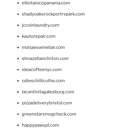
elbotanicopanama.com
shadyoaksrockportrvpark.com
jccoinlaundry.com
kautorepair.com
marjaeswinebar.com
elmazatlanclinton.com
ideacoffeenyc.com
odieschillicothe.com
lacantinitagalesburg.com
pizzadeliverybristol.com
greenstarsmogcheck.com
happypawspl.com