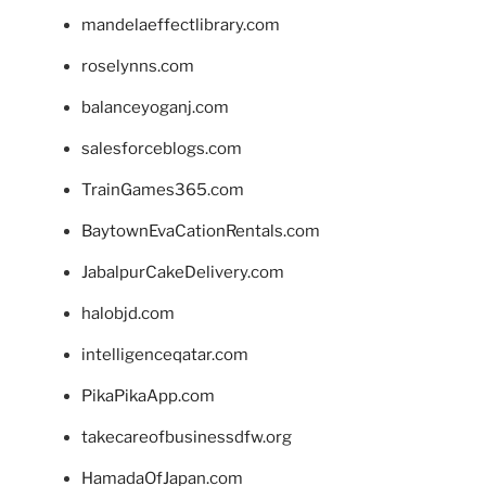
mandelaeffectlibrary.com
roselynns.com
balanceyoganj.com
salesforceblogs.com
TrainGames365.com
BaytownEvaCationRentals.com
JabalpurCakeDelivery.com
halobjd.com
intelligenceqatar.com
PikaPikaApp.com
takecareofbusinessdfw.org
HamadaOfJapan.com