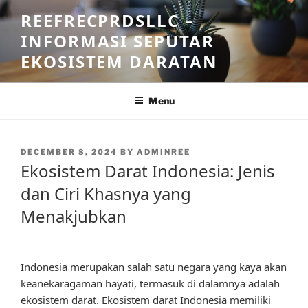
Skip
REEFRECPRDSLLC –
to
INFORMASI SEPUTAR
content
EKOSISTEM DARATAN
Menu
POSTED
DECEMBER 8, 2024
BY
ADMINREE
ON
Ekosistem Darat Indonesia: Jenis
dan Ciri Khasnya yang
Menakjubkan
Indonesia merupakan salah satu negara yang kaya akan
keanekaragaman hayati, termasuk di dalamnya adalah
ekosistem darat. Ekosistem darat Indonesia memiliki