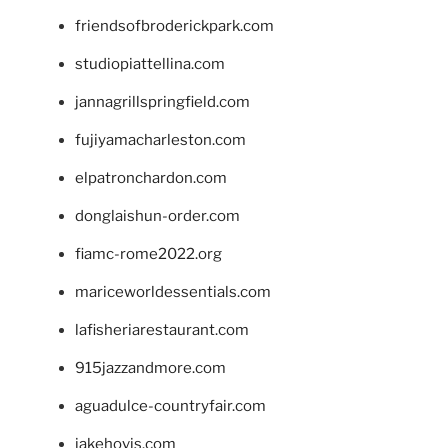
friendsofbroderickpark.com
studiopiattellina.com
jannagrillspringfield.com
fujiyamacharleston.com
elpatronchardon.com
donglaishun-order.com
fiamc-rome2022.org
mariceworldessentials.com
lafisheriarestaurant.com
915jazzandmore.com
aguadulce-countryfair.com
jakehovis.com