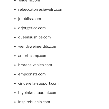
valueml.com
rebeccatorresjewelry.com
jmpbliss.com
drjorgerico.com
queensushipa.com
wendyweimerdds.com
ameri-camp.com
hrsreceivables.com
empconst1.com
cinderella-support.com
bigpinkrestaurant.com
inspirehuahin.com