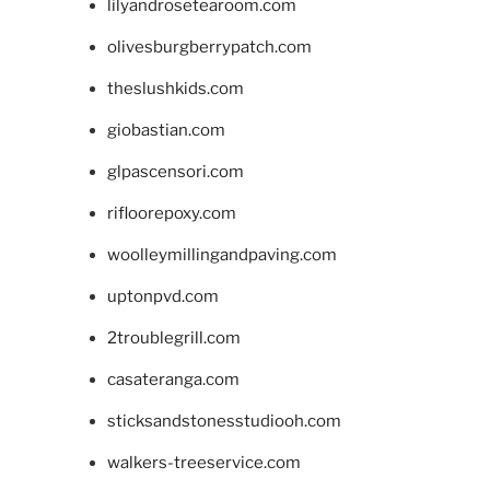
lilyandrosetearoom.com
olivesburgberrypatch.com
theslushkids.com
giobastian.com
glpascensori.com
rifloorepoxy.com
woolleymillingandpaving.com
uptonpvd.com
2troublegrill.com
casateranga.com
sticksandstonesstudiooh.com
walkers-treeservice.com