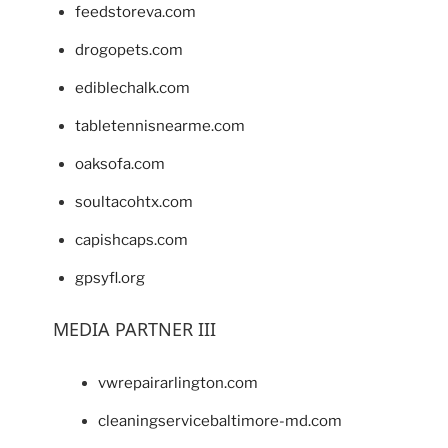
feedstoreva.com
drogopets.com
ediblechalk.com
tabletennisnearme.com
oaksofa.com
soultacohtx.com
capishcaps.com
gpsyfl.org
MEDIA PARTNER III
vwrepairarlington.com
cleaningservicebaltimore-md.com