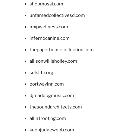
shopmossi.com
untamedcollectivesd.com
mxpwellness.com
infernocanine.com
thepaperhousecollection.com
allisonwillisholley.com
solslite.org
portwayinn.com
djmaddogmusic.com
thesoundarchitects.com
allin1roofing.com
keepjudgewebb.com