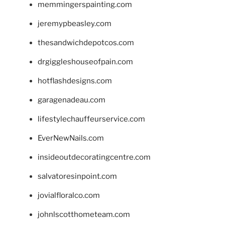
memmingerspainting.com
jeremypbeasley.com
thesandwichdepotcos.com
drgiggleshouseofpain.com
hotflashdesigns.com
garagenadeau.com
lifestylechauffeurservice.com
EverNewNails.com
insideoutdecoratingcentre.com
salvatoresinpoint.com
jovialfloralco.com
johnlscotthometeam.com