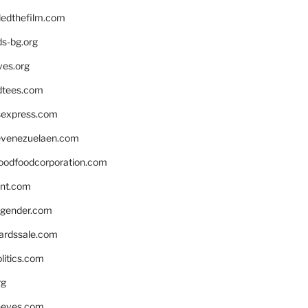
edthefilm.com
ds-bg.org
ves.org
tees.com
rsexpress.com
venezuelaen.com
oodfoodcorporation.com
nnt.com
gender.com
ardssale.com
litics.com
rg
neves.com