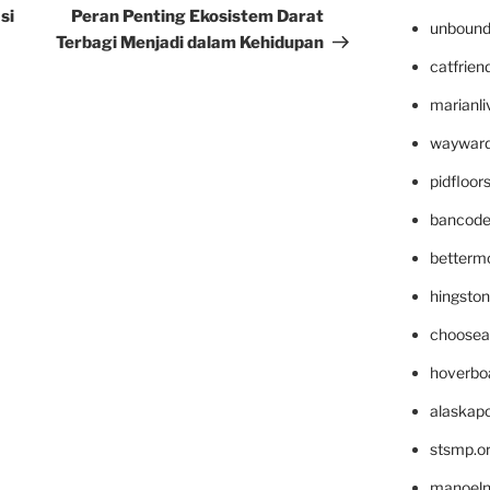
Post
si
Peran Penting Ekosistem Darat
unbound
Terbagi Menjadi dalam Kehidupan
catfrien
marianli
wayward
pidfloo
bancode
betterm
hingsto
choosea
hoverbo
alaskapo
stsmp.o
manoel