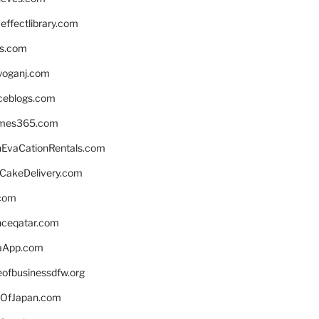
ffectlibrary.com
ns.com
yoganj.com
rceblogs.com
ames365.com
EvaCationRentals.com
rCakeDelivery.com
.com
enceqatar.com
aApp.com
eofbusinessdfw.org
OfJapan.com