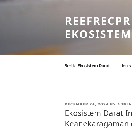
Skip
to
REEFRECPR
content
EKOSISTEM
Berita Ekosistem Darat
Jenis
POSTED
DECEMBER 24, 2024
BY
ADMIN
ON
Ekosistem Darat I
Keanekaragaman 