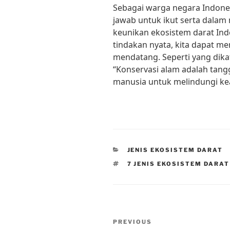
Sebagai warga negara Indones
jawab untuk ikut serta dala
keunikan ekosistem darat Ind
tindakan nyata, kita dapat me
mendatang. Seperti yang dika
“Konservasi alam adalah tang
manusia untuk melindungi ke
CATEGORIES
JENIS EKOSISTEM DARAT
TAGS
7 JENIS EKOSISTEM DARAT
Post
Previous
PREVIOUS