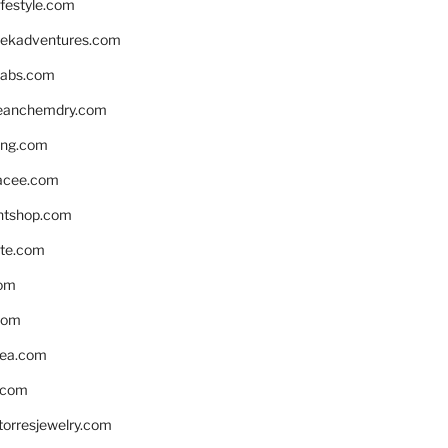
ifestyle.com
eekadventures.com
labs.com
leanchemdry.com
ing.com
acee.com
ntshop.com
te.com
om
com
ea.com
.com
torresjewelry.com