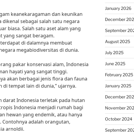
January 2026
ragam keanekaragaman dan keunikan
December 20
a dikenal sebagai salah satu negara
ar biasa. Salah satu aset alam yang
September 20
rat yang sangat beragam.
August 2025
 terdapat di dalamnya membuat
negara megabiodiversitas di dunia.
July 2025
June 2025
orang pakar konservasi alam, Indonesia
n hayati yang sangat tinggi.
February 2025
ya akan berbagai jenis flora dan fauna
di tempat lain di dunia,” ujarnya.
January 2025
December 20
m darat Indonesia terletak pada hutan
 tropis Indonesia menjadi rumah bagi
November 20
an hewan yang endemik, atau hanya
October 2024
u. Contohnya adalah orangutan,
a arnoldii.
September 20