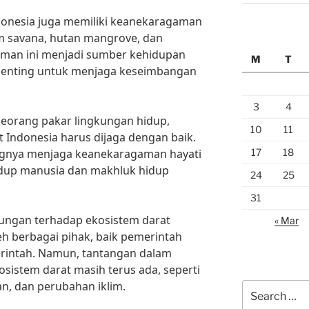
Indonesia juga memiliki keanekaragaman
tem savana, hutan mangrove, dan
man ini menjadi sumber kehidupan
M
T
 penting untuk menjaga keseimbangan
3
4
 seorang pakar lingkungan hidup,
10
11
Indonesia harus dijaga dengan baik.
17
18
ngnya menjaga keanekaragaman hayati
idup manusia dan makhluk hidup
24
25
31
dungan terhadap ekosistem darat
« Mar
eh berbagai pihak, baik pemerintah
rintah. Namun, tantangan dalam
istem darat masih terus ada, seperti
n, dan perubahan iklim.
Search
for: