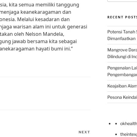
ia, kita semua memiliki tanggung
m menjaga keanekaragaman dan
RECENT POST
onesia. Melalui kesadaran dan
njaga warisan alam ini untuk generasi
Potensi Tanah 
takan oleh Nelson Mandela,
Dimanfaatkan
gung jawab bersama kita sebagai
anekaragaman hayati bumi ini.”
Mangrove Darat
Dilindungi di I
Pengenalan La
Pengembangan 
Keajaiban Alam
Pesona Keindah
okhealt
NEXT
Next
theinte