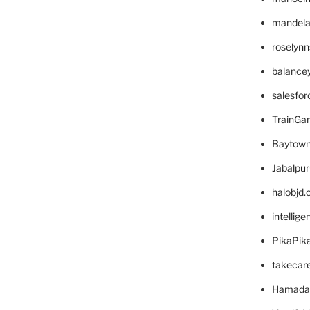
mandelae
roselyn
balance
salesfo
TrainG
Baytown
Jabalpu
halobjd
intellig
PikaPik
takecar
Hamada