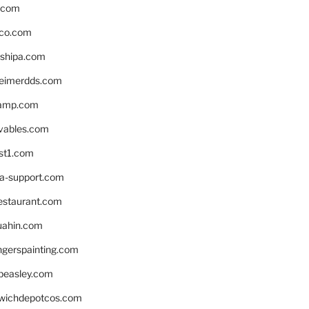
s.com
ico.com
shipa.com
eimerdds.com
camp.com
ivables.com
st1.com
la-support.com
estaurant.com
uahin.com
erspainting.com
beasley.com
wichdepotcos.com