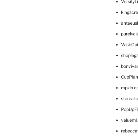
VersifyL
kingscr
antaeus
purelyc
WishOp
shopleg
bonviva
CupPlan
mpzin.c
stcreal.
PopUpFl
valueml
rebecca