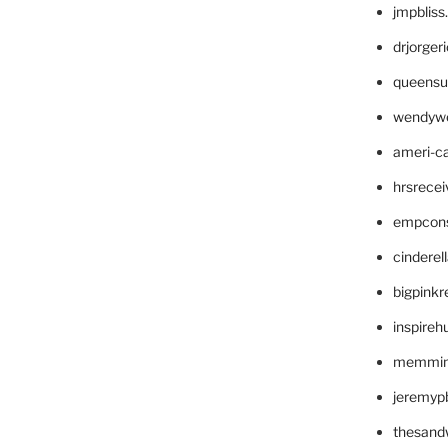
jmpblis
drjorger
queensu
wendyw
ameri-
hrsrece
empcon
cinderel
bigpinkr
inspireh
memming
jeremyp
thesand