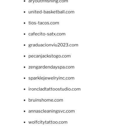
aryouthfishing.com
united-basketball.com
tios-tacos.com
cafecito-satx.com
graduacionviu2023.com
pecanjackstogo.com
zengardendayspa.com
sparklejewelryinc.com
ironcladtattoostudio.com
bruinshome.com
annascleaningsvc.com
wolfcitytattoo.com