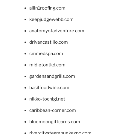
allin1roofing.com
keepjudgewebb.com
anatomyofadventure.com
drivancastillo.com
cmmedspa.com
midletontkd.com
gardensandgrills.com
basilfoodwine.com
nikko-tochigi.net
caribbean-corner.com
bluemoongiftcards.com
rivercitysteampunkexpo.com