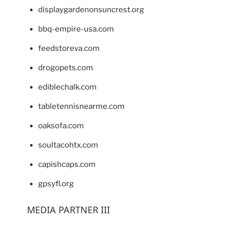
displaygardenonsuncrest.org
bbq-empire-usa.com
feedstoreva.com
drogopets.com
ediblechalk.com
tabletennisnearme.com
oaksofa.com
soultacohtx.com
capishcaps.com
gpsyfl.org
MEDIA PARTNER III