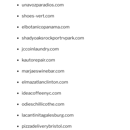
unavozparadios.com
shoes-vert.com
elbotanicopanama.com
shadyoaksrockportrvpark.com
jccoinlaundry.com
kautorepair.com
marjaeswinebar.com
elmazatlanclinton.com
ideacoffeenyc.com
odieschillicothe.com
lacantinitagalesburg.com
pizzadeliverybristol.com