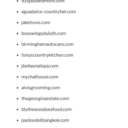
915jazzandmore.com
aguadulce-countryfair.com
jakehovis.com
bosswingsduluth.com
birminghamautocare.com
tonyscountrykitchen.com
jbellasnailspa.com
mychaihouse.com
alvisgrooming.com
thegeorginaestate.com
blythewoodseafood.com
paolosdelibangkok.com