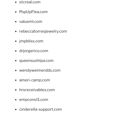
stcreal.com
PopUpFlea.com
valueml.com
rebeccatorresjewelry.com
jmpbliss.com
drjorgerico.com
queensushipa.com
wendyweimerdds.com
ameri-camp.com
hrsreceivables.com
empconst1.com
cinderella-support.com