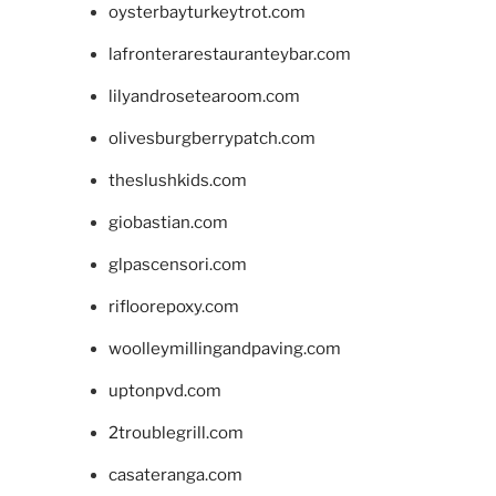
oysterbayturkeytrot.com
lafronterarestauranteybar.com
lilyandrosetearoom.com
olivesburgberrypatch.com
theslushkids.com
giobastian.com
glpascensori.com
rifloorepoxy.com
woolleymillingandpaving.com
uptonpvd.com
2troublegrill.com
casateranga.com