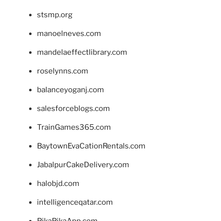
stsmp.org
manoelneves.com
mandelaeffectlibrary.com
roselynns.com
balanceyoganj.com
salesforceblogs.com
TrainGames365.com
BaytownEvaCationRentals.com
JabalpurCakeDelivery.com
halobjd.com
intelligenceqatar.com
PikaPikaApp.com