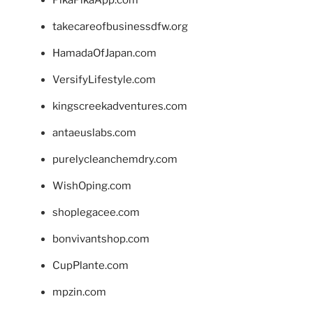
takecareofbusinessdfw.org
HamadaOfJapan.com
VersifyLifestyle.com
kingscreekadventures.com
antaeuslabs.com
purelycleanchemdry.com
WishOping.com
shoplegacee.com
bonvivantshop.com
CupPlante.com
mpzin.com