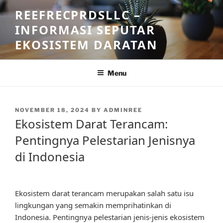
Skip
REEFRECPRDSLLC –
to
INFORMASI SEPUTAR
content
EKOSISTEM DARATAN
Menu
POSTED
NOVEMBER 18, 2024
BY
ADMINREE
ON
Ekosistem Darat Terancam:
Pentingnya Pelestarian Jenisnya
di Indonesia
Ekosistem darat terancam merupakan salah satu isu
lingkungan yang semakin memprihatinkan di
Indonesia. Pentingnya pelestarian jenis-jenis ekosistem