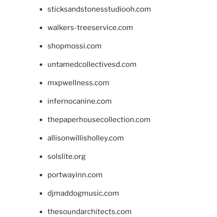
sticksandstonesstudiooh.com
walkers-treeservice.com
shopmossi.com
untamedcollectivesd.com
mxpwellness.com
infernocanine.com
thepaperhousecollection.com
allisonwillisholley.com
solslite.org
portwayinn.com
djmaddogmusic.com
thesoundarchitects.com