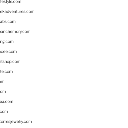
ifestyle.com
eekadventures.com
labs.com
leanchemdry.com
ing.com
acee.com
ntshop.com
te.com
om
com
ea.com
.com
torresjewelry.com