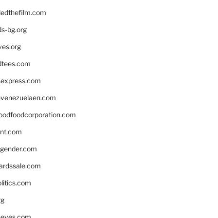
edthefilm.com
ds-bg.org
ves.org
tees.com
rsexpress.com
venezuelaen.com
oodfoodcorporation.com
nnt.com
gender.com
ardssale.com
litics.com
rg
neves.com