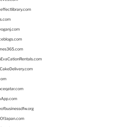
ffectlibrary.com
ns.com
yoganj.com
rceblogs.com
ames365.com
EvaCationRentals.com
rCakeDelivery.com
.com
enceqatar.com
aApp.com
eofbusinessdfw.org
OfJapan.com