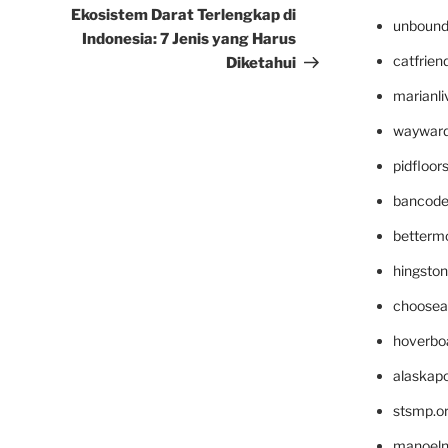
Post
Ekosistem Darat Terlengkap di
unbound
Indonesia: 7 Jenis yang Harus
catfrien
Diketahui
marianli
wayward
pidfloo
bancode
betterm
hingsto
choosea
hoverbo
alaskapo
stsmp.o
manoel