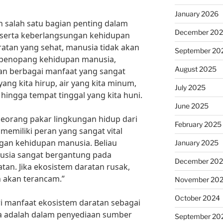
January 2026
 salah satu bagian penting dalam
December 20
serta keberlangsungan kehidupan
atan yang sehat, manusia tidak akan
September 20
i penopang kehidupan manusia,
August 2025
n berbagai manfaat yang sangat
yang kita hirup, air yang kita minum,
July 2025
hingga tempat tinggal yang kita huni.
June 2025
 seorang pakar lingkungan hidup dari
February 2025
memiliki peran yang sangat vital
an kehidupan manusia. Beliau
January 2025
usia sangat bergantung pada
December 20
an. Jika ekosistem daratan rusak,
 akan terancam.”
November 20
October 2024
ri manfaat ekosistem daratan sebagai
 adalah dalam penyediaan sumber
September 20