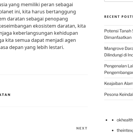
usia yang memiliki peran sebagai
lanet ini, kita harus bertanggung
RECENT POST
tem daratan sebagai penopang
eseimbangan ekosistem daratan, kita
Potensi Tanah 
enjaga keberlangsungan kehidupan
Dimanfaatkan
ga kita semua dapat menjadi agen
sa depan yang lebih lestari.
Mangrove Darat
Dilindungi di I
Pengenalan La
Pengembangan 
Keajaiban Alam
Pesona Keindah
ATAN
okhealt
NEXT
Next
theinte