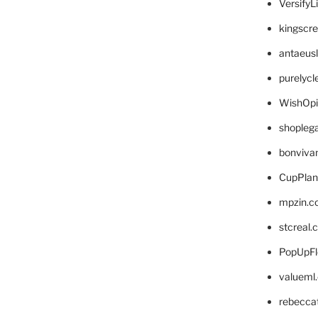
VersifyL
kingscr
antaeus
purelyc
WishOp
shopleg
bonviva
CupPlan
mpzin.c
stcreal.
PopUpFl
valueml
rebecca