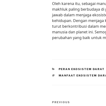
Oleh karena itu, sebagai man
makhluk paling berbudaya di p
jawab dalam menjaga ekosis
kehidupan. Dengan menjaga k
turut berkontribusi dalam m
manusia dan planet ini. Semo
perubahan yang baik untuk ma
CATEGORIES
PERAN EKOSISTEM DARAT
TAGS
MANFAAT EKOSISTEM DAR
Post
Previous
PREVIOUS