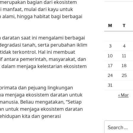
 merupakan bagian dari ekosistem
 manfaat, mulai dari kayu untuk
alami, hingga habitat bagi berbagai
M
T
 daratan saat ini mengalami berbagai
 degradasi tanah, serta perubahan iklim
3
4
 tidak terkontrol. Hal ini membuat
10
11
if antara pemerintah, masyarakat, dan
17
18
dalam menjaga kelestarian ekosistem
24
25
31
i primata dan pejuang lingkungan
a menjaga ekosistem daratan untuk
« Mar
anusia. Beliau mengatakan, “Setiap
ukan untuk menjaga ekosistem daratan
ehidupan kita dan generasi
Search
for: