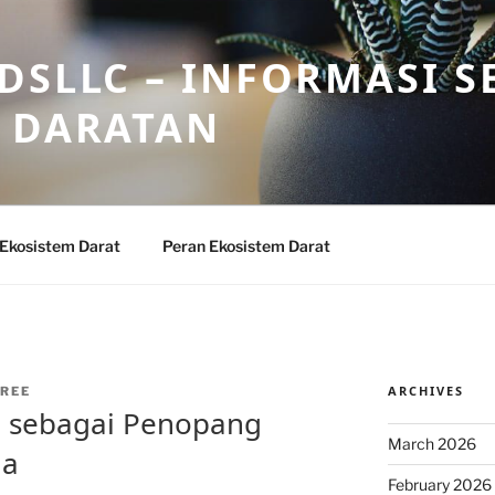
DSLLC – INFORMASI S
 DARATAN
 Ekosistem Darat
Peran Ekosistem Darat
ARCHIVES
REE
n sebagai Penopang
March 2026
ia
February 2026