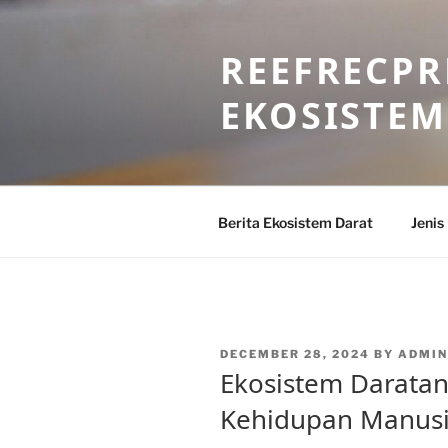
Skip
to
REEFRECPR
content
EKOSISTEM
Berita Ekosistem Darat
Jenis
POSTED
DECEMBER 28, 2024
BY
ADMIN
ON
Ekosistem Darata
Kehidupan Manus