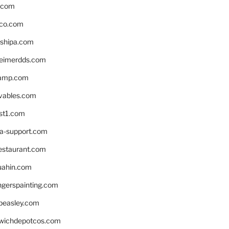
s.com
ico.com
shipa.com
eimerdds.com
camp.com
ivables.com
st1.com
la-support.com
estaurant.com
uahin.com
erspainting.com
beasley.com
wichdepotcos.com