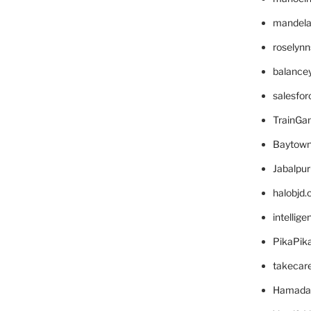
mandelae
roselyn
balance
salesfo
TrainG
Baytown
Jabalpu
halobjd
intellig
PikaPik
takecar
Hamada