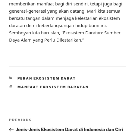
memberikan manfaat bagi diri sendiri, tetapi juga bagi
generasi-generasi yang akan datang. Mari kita semua
bersatu tangan dalam menjaga kelestarian ekosistem
daratan demi keberlangsungan hidup bumi ini.
Semboyan kita haruslah, “Ekosistem Daratan: Sumber
Daya Alam yang Perlu Dilestarikan.”
CATEGORIES
PERAN EKOSISTEM DARAT
TAGS
MANFAAT EKOSISTEM DARATAN
Post
Previous
PREVIOUS
navigation
Post
Jenis-Jenis Ekosistem Darat di Indonesia dan Ciri