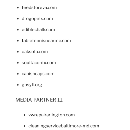
feedstoreva.com
drogopets.com
ediblechalk.com
tabletennisnearme.com
oaksofa.com
soultacohtx.com
capishcaps.com
gpsyfl.org
MEDIA PARTNER III
vwrepairarlington.com
cleaningservicebaltimore-md.com