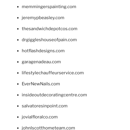
memmingerspainting.com
jeremypbeasley.com
thesandwichdepotcos.com
drgiggleshouseofpain.com
hotflashdesigns.com
garagenadeau.com
lifestylechauffeurservice.com
EverNewNails.com
insideoutdecoratingcentre.com
salvatoresinpoint.com
jovialfloralco.com
johnlscotthometeam.com