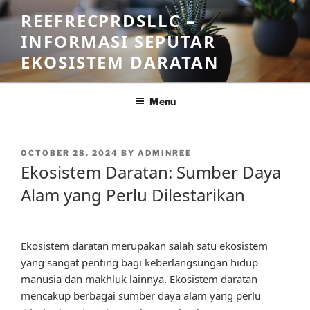
Skip
REEFRECPRDSLLC –
to
INFORMASI SEPUTAR
content
EKOSISTEM DARATAN
Menu
POSTED
OCTOBER 28, 2024
BY
ADMINREE
ON
Ekosistem Daratan: Sumber Daya
Alam yang Perlu Dilestarikan
Ekosistem daratan merupakan salah satu ekosistem
yang sangat penting bagi keberlangsungan hidup
manusia dan makhluk lainnya. Ekosistem daratan
mencakup berbagai sumber daya alam yang perlu