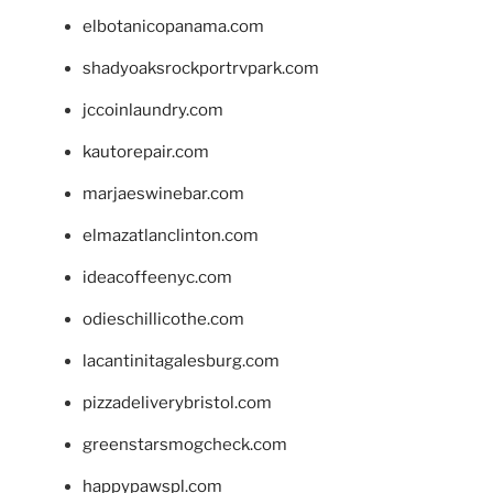
elbotanicopanama.com
shadyoaksrockportrvpark.com
jccoinlaundry.com
kautorepair.com
marjaeswinebar.com
elmazatlanclinton.com
ideacoffeenyc.com
odieschillicothe.com
lacantinitagalesburg.com
pizzadeliverybristol.com
greenstarsmogcheck.com
happypawspl.com