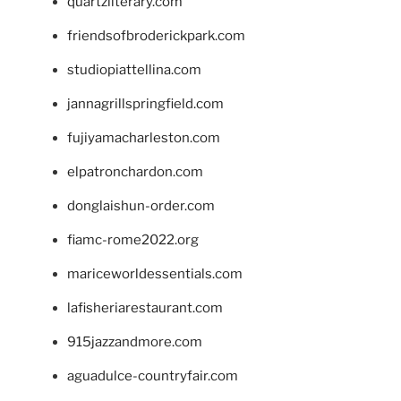
quartzliterary.com
friendsofbroderickpark.com
studiopiattellina.com
jannagrillspringfield.com
fujiyamacharleston.com
elpatronchardon.com
donglaishun-order.com
fiamc-rome2022.org
mariceworldessentials.com
lafisheriarestaurant.com
915jazzandmore.com
aguadulce-countryfair.com