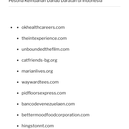
Pesona Keindahan Danau Daratan di Indonesia
okhealthcareers.com
theintexperience.com
unboundedthefilm.com
catfriends-bg.org
marianlives.org
waywardtees.com
pidfloorsexpress.com
bancodevenezuelaen.com
bettermoodfoodcorporation.com
hingstonnt.com