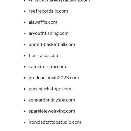
valenciamarketytaqueria.com
reefrecordsllc.com
alawaffle.com
aryouthfishing.com
united-basketball.com
tios-tacos.com
cafecito-satx.com
graduacionviu2023.com
pecanjackstogo.com
zengardendayspa.com
sparklejewelryinc.com
ironcladtattoostudio.com