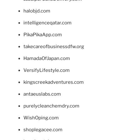
halobjd.com
intelligenceqatar.com
PikaPikaApp.com
takecareofbusinessdfw.org
HamadaOfJapan.com
VersifyLifestyle.com
kingscreekadventures.com
antaeuslabs.com
purelycleanchemdry.com
WishOping.com
shoplegacee.com