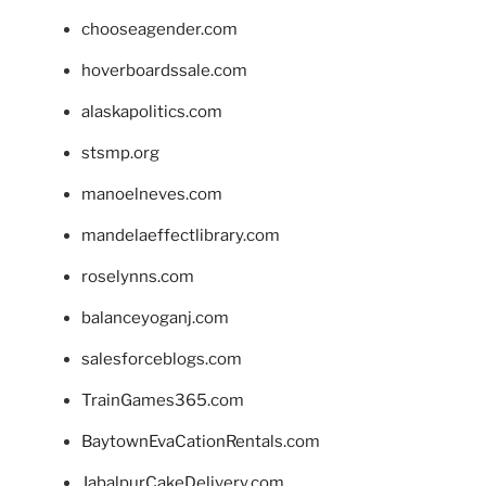
chooseagender.com
hoverboardssale.com
alaskapolitics.com
stsmp.org
manoelneves.com
mandelaeffectlibrary.com
roselynns.com
balanceyoganj.com
salesforceblogs.com
TrainGames365.com
BaytownEvaCationRentals.com
JabalpurCakeDelivery.com