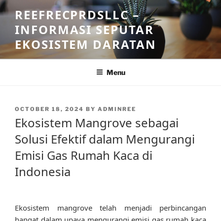
Skip
REEFRECPRDSLLC –
to
INFORMASI SEPUTAR
content
EKOSISTEM DARATAN
Menu
POSTED
OCTOBER 18, 2024
BY
ADMINREE
ON
Ekosistem Mangrove sebagai
Solusi Efektif dalam Mengurangi
Emisi Gas Rumah Kaca di
Indonesia
Ekosistem mangrove telah menjadi perbincangan
hangat dalam upaya mengurangi emisi gas rumah kaca