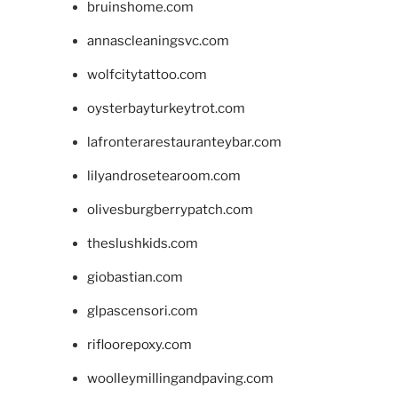
bruinshome.com
annascleaningsvc.com
wolfcitytattoo.com
oysterbayturkeytrot.com
lafronterarestauranteybar.com
lilyandrosetearoom.com
olivesburgberrypatch.com
theslushkids.com
giobastian.com
glpascensori.com
rifloorepoxy.com
woolleymillingandpaving.com