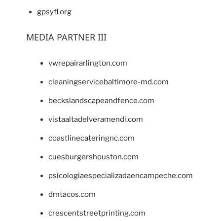
gpsyfl.org
MEDIA PARTNER III
vwrepairarlington.com
cleaningservicebaltimore-md.com
beckslandscapeandfence.com
vistaaltadelveramendi.com
coastlinecateringnc.com
cuesburgershouston.com
psicologiaespecializadaencampeche.com
dmtacos.com
crescentstreetprinting.com