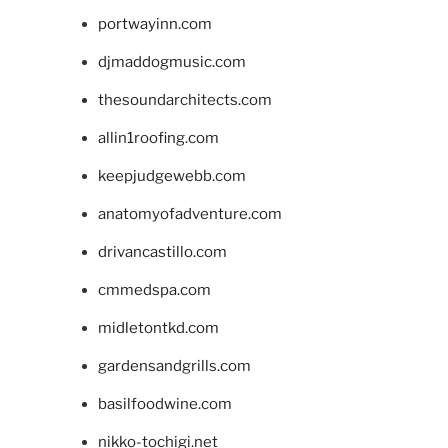
portwayinn.com
djmaddogmusic.com
thesoundarchitects.com
allin1roofing.com
keepjudgewebb.com
anatomyofadventure.com
drivancastillo.com
cmmedspa.com
midletontkd.com
gardensandgrills.com
basilfoodwine.com
nikko-tochigi.net