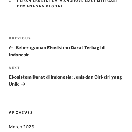
TAGS
PERAN EKOSISTEM MANGROVE BAGI MITIGASI
PEMANASAN GLOBAL
Post
Previous
PREVIOUS
navigation
Post
Keberagaman Ekosistem Darat Terbagi di
Indonesia
Next
NEXT
Post
Ekosistem Darat di Indonesia: Jenis dan Ciri-ciri yang
Unik
ARCHIVES
March 2026