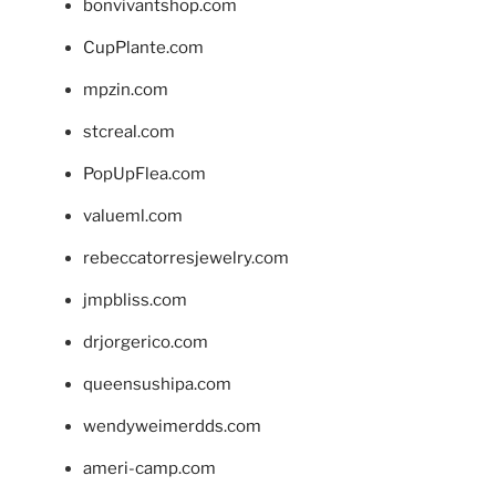
bonvivantshop.com
CupPlante.com
mpzin.com
stcreal.com
PopUpFlea.com
valueml.com
rebeccatorresjewelry.com
jmpbliss.com
drjorgerico.com
queensushipa.com
wendyweimerdds.com
ameri-camp.com