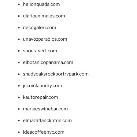
hellonquads.com
diarioanimales.com
decogaleri.com
unavozparadios.com
shoes-vert.com
elbotanicopanama.com
shadyoaksrockportrvpark.com
jccoinlaundry.com
kautorepair.com
marjaeswinebar.com
elmazatlanclinton.com
ideacoffeenyc.com