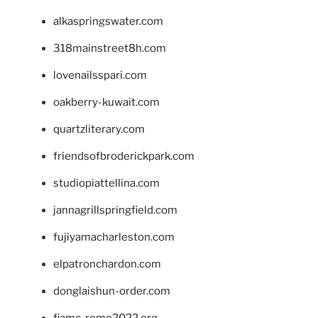
alkaspringswater.com
318mainstreet8h.com
lovenailsspari.com
oakberry-kuwait.com
quartzliterary.com
friendsofbroderickpark.com
studiopiattellina.com
jannagrillspringfield.com
fujiyamacharleston.com
elpatronchardon.com
donglaishun-order.com
fiamc-rome2022.org