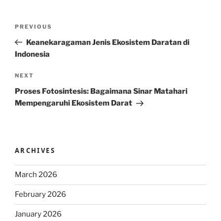
Post
Previous
PREVIOUS
navigation
Post
Keanekaragaman Jenis Ekosistem Daratan di
Indonesia
Next
NEXT
Post
Proses Fotosintesis: Bagaimana Sinar Matahari
Mempengaruhi Ekosistem Darat
ARCHIVES
March 2026
February 2026
January 2026