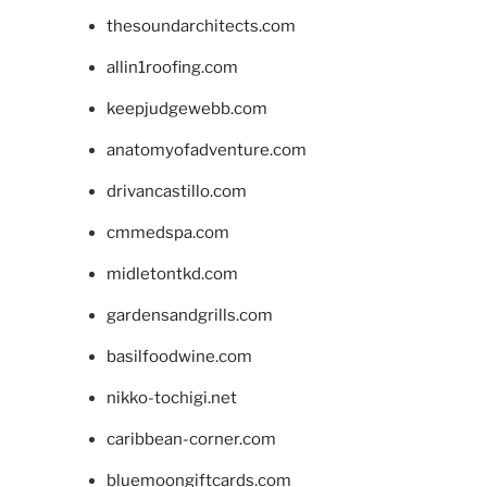
thesoundarchitects.com
allin1roofing.com
keepjudgewebb.com
anatomyofadventure.com
drivancastillo.com
cmmedspa.com
midletontkd.com
gardensandgrills.com
basilfoodwine.com
nikko-tochigi.net
caribbean-corner.com
bluemoongiftcards.com