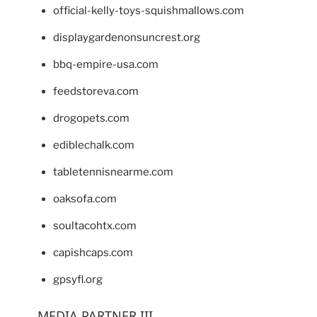
official-kelly-toys-squishmallows.com
displaygardenonsuncrest.org
bbq-empire-usa.com
feedstoreva.com
drogopets.com
ediblechalk.com
tabletennisnearme.com
oaksofa.com
soultacohtx.com
capishcaps.com
gpsyfl.org
MEDIA PARTNER III