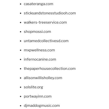
casateranga.com
sticksandstonesstudiooh.com
walkers-treeservice.com
shopmossi.com
untamedcollectivesd.com
mxpwellness.com
infernocanine.com
thepaperhousecollection.com
allisonwillisholley.com
solslite.org
portwayinn.com
djmaddogmusic.com