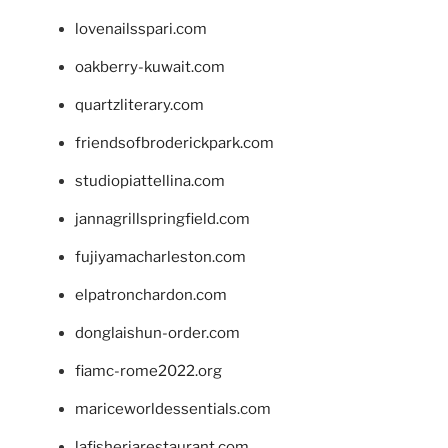
lovenailsspari.com
oakberry-kuwait.com
quartzliterary.com
friendsofbroderickpark.com
studiopiattellina.com
jannagrillspringfield.com
fujiyamacharleston.com
elpatronchardon.com
donglaishun-order.com
fiamc-rome2022.org
mariceworldessentials.com
lafisheriarestaurant.com