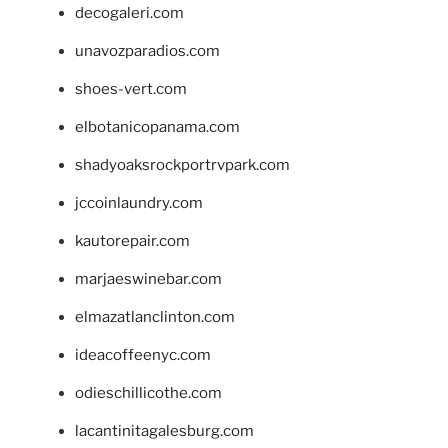
decogaleri.com
unavozparadios.com
shoes-vert.com
elbotanicopanama.com
shadyoaksrockportrvpark.com
jccoinlaundry.com
kautorepair.com
marjaeswinebar.com
elmazatlanclinton.com
ideacoffeenyc.com
odieschillicothe.com
lacantinitagalesburg.com