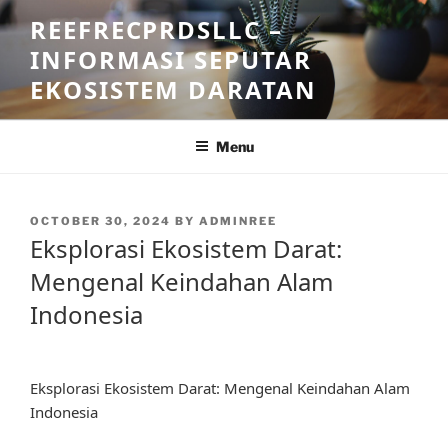
Skip
REEFRECPRDSLLC –
to
INFORMASI SEPUTAR
content
EKOSISTEM DARATAN
Menu
POSTED
OCTOBER 30, 2024
BY
ADMINREE
ON
Eksplorasi Ekosistem Darat:
Mengenal Keindahan Alam
Indonesia
Eksplorasi Ekosistem Darat: Mengenal Keindahan Alam
Indonesia