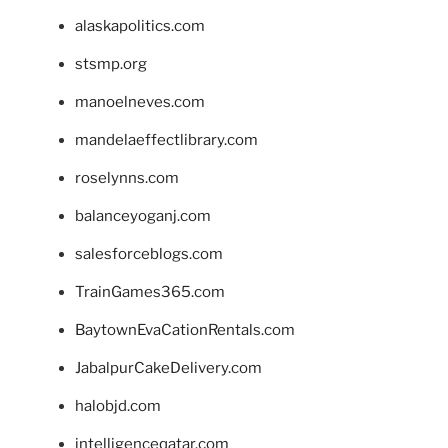
alaskapolitics.com
stsmp.org
manoelneves.com
mandelaeffectlibrary.com
roselynns.com
balanceyoganj.com
salesforceblogs.com
TrainGames365.com
BaytownEvaCationRentals.com
JabalpurCakeDelivery.com
halobjd.com
intelligenceqatar.com