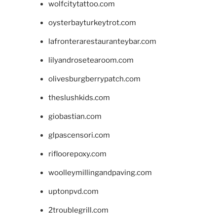
wolfcitytattoo.com
oysterbayturkeytrot.com
lafronterarestauranteybar.com
lilyandrosetearoom.com
olivesburgberrypatch.com
theslushkids.com
giobastian.com
glpascensori.com
rifloorepoxy.com
woolleymillingandpaving.com
uptonpvd.com
2troublegrill.com