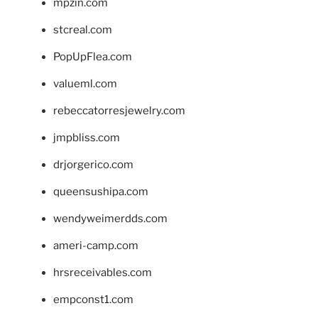
mpzin.com
stcreal.com
PopUpFlea.com
valueml.com
rebeccatorresjewelry.com
jmpbliss.com
drjorgerico.com
queensushipa.com
wendyweimerdds.com
ameri-camp.com
hrsreceivables.com
empconst1.com