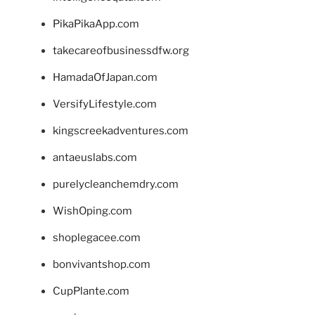
PikaPikaApp.com
takecareofbusinessdfw.org
HamadaOfJapan.com
VersifyLifestyle.com
kingscreekadventures.com
antaeuslabs.com
purelycleanchemdry.com
WishOping.com
shoplegacee.com
bonvivantshop.com
CupPlante.com