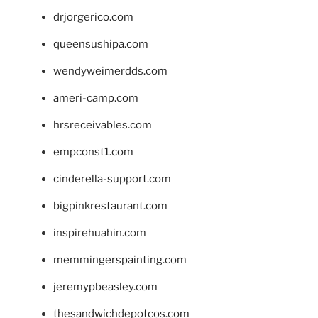
drjorgerico.com
queensushipa.com
wendyweimerdds.com
ameri-camp.com
hrsreceivables.com
empconst1.com
cinderella-support.com
bigpinkrestaurant.com
inspirehuahin.com
memmingerspainting.com
jeremypbeasley.com
thesandwichdepotcos.com