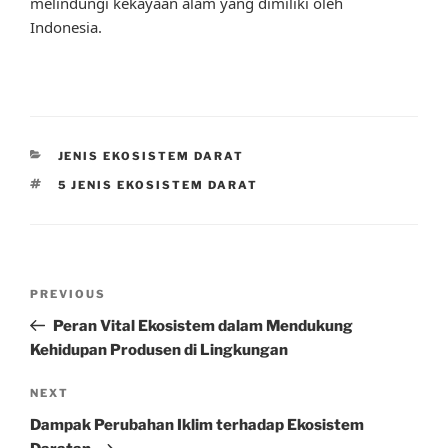
melindungi kekayaan alam yang dimiliki oleh
Indonesia.
CATEGORIES
JENIS EKOSISTEM DARAT
TAGS
5 JENIS EKOSISTEM DARAT
Post
Previous
PREVIOUS
navigation
Post
Peran Vital Ekosistem dalam Mendukung
Kehidupan Produsen di Lingkungan
Next
NEXT
Post
Dampak Perubahan Iklim terhadap Ekosistem