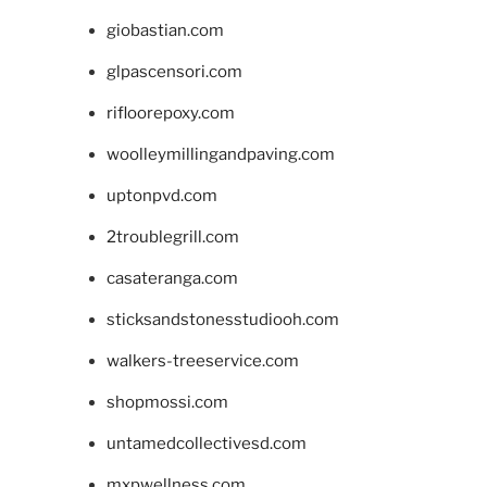
giobastian.com
glpascensori.com
rifloorepoxy.com
woolleymillingandpaving.com
uptonpvd.com
2troublegrill.com
casateranga.com
sticksandstonesstudiooh.com
walkers-treeservice.com
shopmossi.com
untamedcollectivesd.com
mxpwellness.com