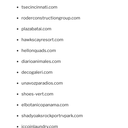
tsecincinnati.com
roderconstructiongroup.com
plazabatai.com
hawkscayresort.com
hellonquads.com
diarioanimales.com
decogaleri.com
unavozparadios.com
shoes-vert.com
elbotanicopanama.com
shadyoaksrockportrvpark.com
jccoinlaundry.com