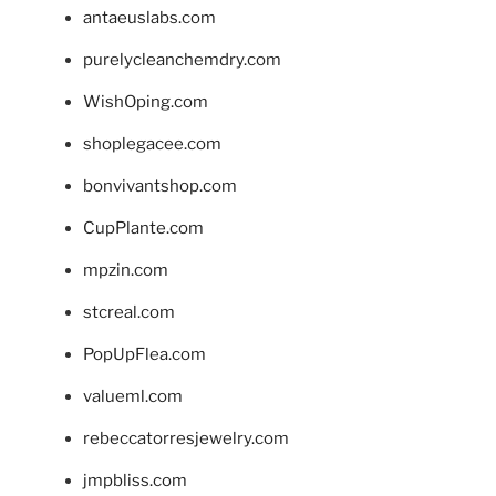
antaeuslabs.com
purelycleanchemdry.com
WishOping.com
shoplegacee.com
bonvivantshop.com
CupPlante.com
mpzin.com
stcreal.com
PopUpFlea.com
valueml.com
rebeccatorresjewelry.com
jmpbliss.com