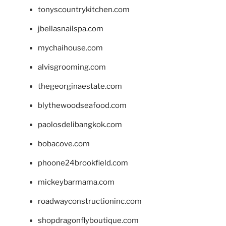
tonyscountrykitchen.com
jbellasnailspa.com
mychaihouse.com
alvisgrooming.com
thegeorginaestate.com
blythewoodseafood.com
paolosdelibangkok.com
bobacove.com
phoone24brookfield.com
mickeybarmama.com
roadwayconstructioninc.com
shopdragonflyboutique.com