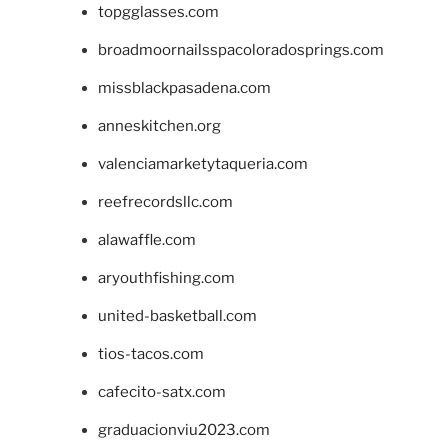
topgglasses.com
broadmoornailsspacoloradosprings.com
missblackpasadena.com
anneskitchen.org
valenciamarketytaqueria.com
reefrecordsllc.com
alawaffle.com
aryouthfishing.com
united-basketball.com
tios-tacos.com
cafecito-satx.com
graduacionviu2023.com