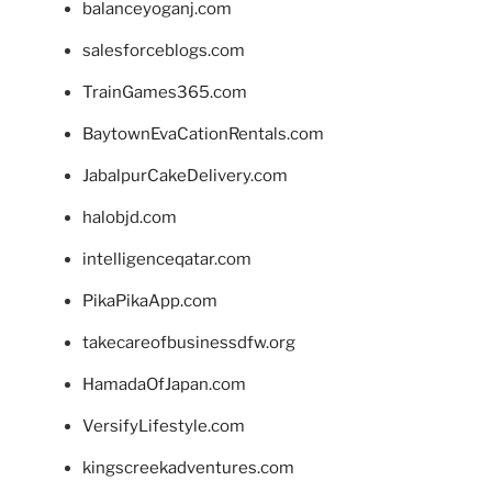
balanceyoganj.com
salesforceblogs.com
TrainGames365.com
BaytownEvaCationRentals.com
JabalpurCakeDelivery.com
halobjd.com
intelligenceqatar.com
PikaPikaApp.com
takecareofbusinessdfw.org
HamadaOfJapan.com
VersifyLifestyle.com
kingscreekadventures.com