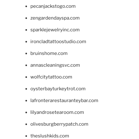
pecanjackstogo.com
zengardendayspa.com
sparklejewelryinc.com
ironcladtattoostudio.com
bruinshome.com
annascleaningsvc.com
wolfcitytattoo.com
oysterbayturkeytrot.com
lafronterarestauranteybar.com
lilyandrosetearoom.com
olivesburgberrypatch.com
theslushkids.com