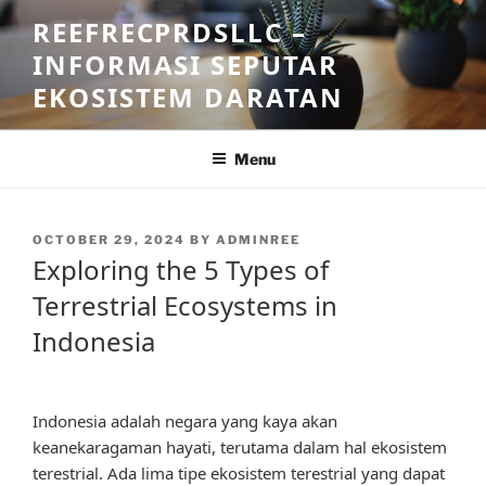
Skip
REEFRECPRDSLLC –
to
INFORMASI SEPUTAR
content
EKOSISTEM DARATAN
Menu
POSTED
OCTOBER 29, 2024
BY
ADMINREE
ON
Exploring the 5 Types of
Terrestrial Ecosystems in
Indonesia
Indonesia adalah negara yang kaya akan
keanekaragaman hayati, terutama dalam hal ekosistem
terestrial. Ada lima tipe ekosistem terestrial yang dapat