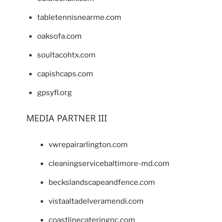
tabletennisnearme.com
oaksofa.com
soultacohtx.com
capishcaps.com
gpsyfl.org
MEDIA PARTNER III
vwrepairarlington.com
cleaningservicebaltimore-md.com
beckslandscapeandfence.com
vistaaltadelveramendi.com
coastlinecateringnc.com