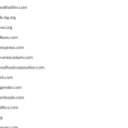
edthefilm.com
ds-bg.org
ves.org
tees.com
rsexpress.com
venezuelaen.com
oodfoodcorporation.com
nnt.com
gender.com
ardssale.com
litics.com
rg
neves.com