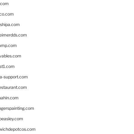
s.com
ico.com
shipa.com
eimerdds.com
camp.com
ivables.com
st1.com
la-support.com
estaurant.com
uahin.com
erspainting.com
beasley.com
wichdepotcos.com