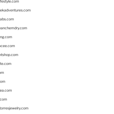
ifestyle.com
eekadventures.com
labs.com
leanchemdry.com
ing.com
acee.com
ntshop.com
te.com
om
com
ea.com
.com
torresjewelry.com