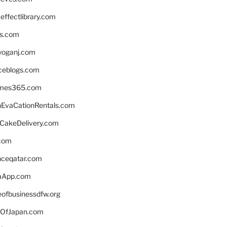
ffectlibrary.com
ns.com
yoganj.com
rceblogs.com
ames365.com
EvaCationRentals.com
rCakeDelivery.com
.com
enceqatar.com
aApp.com
eofbusinessdfw.org
OfJapan.com