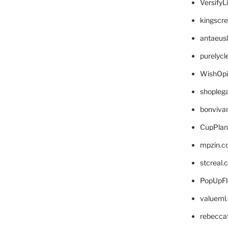
VersifyL
kingscr
antaeus
purelyc
WishOp
shopleg
bonviva
CupPlan
mpzin.c
stcreal.
PopUpFl
valueml
rebecca