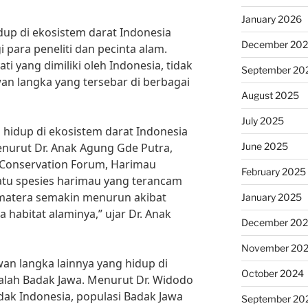
January 2026
up di ekosistem darat Indonesia
December 20
para peneliti dan pecinta alam.
 yang dimiliki oleh Indonesia, tidak
September 20
wan langka yang tersebar di berbagai
August 2025
July 2025
 hidup di ekosistem darat Indonesia
June 2025
nurut Dr. Anak Agung Gde Putra,
r Conservation Forum, Harimau
February 2025
tu spesies harimau yang terancam
matera semakin menurun akibat
January 2025
 habitat alaminya,” ujar Dr. Anak
December 20
November 20
an langka lainnya yang hidup di
October 2024
alah Badak Jawa. Menurut Dr. Widodo
ak Indonesia, populasi Badak Jawa
September 20