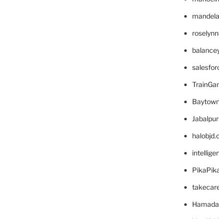
mandelae
roselyn
balance
salesfo
TrainG
Baytown
Jabalpu
halobjd
intellig
PikaPik
takecar
Hamada