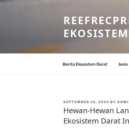
Skip
to
REEFRECPR
content
EKOSISTEM
Berita Ekosistem Darat
Jenis
POSTED
SEPTEMBER 18, 2024
BY
ADMI
ON
Hewan-Hewan Lang
Ekosistem Darat I