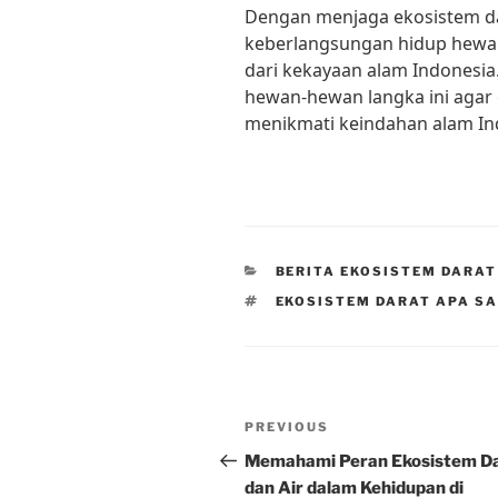
Dengan menjaga ekosistem dar
keberlangsungan hidup hewa
dari kekayaan alam Indonesia
hewan-hewan langka ini agar
menikmati keindahan alam Ind
CATEGORIES
BERITA EKOSISTEM DARAT
TAGS
EKOSISTEM DARAT APA S
Post
Previous
PREVIOUS
navigation
Post
Memahami Peran Ekosistem D
dan Air dalam Kehidupan di