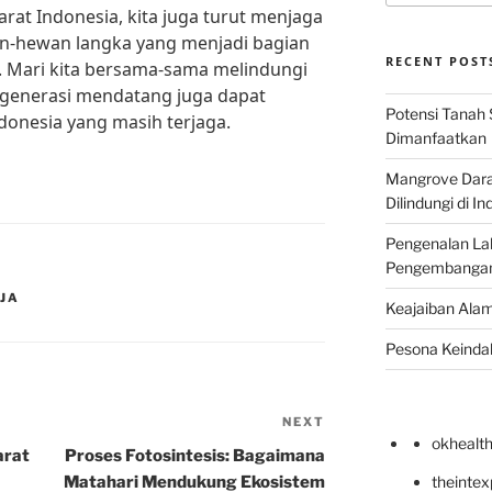
at Indonesia, kita juga turut menjaga
n-hewan langka yang menjadi bagian
RECENT POST
. Mari kita bersama-sama melindungi
 generasi mendatang juga dapat
Potensi Tanah 
onesia yang masih terjaga.
Dimanfaatkan
Mangrove Darat
Dilindungi di I
Pengenalan La
Pengembangan 
AJA
Keajaiban Alam
Pesona Keindah
NEXT
Next
okhealt
Post
arat
Proses Fotosintesis: Bagaimana
Matahari Mendukung Ekosistem
theinte