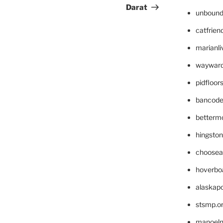
Darat
unbound
catfrien
marianli
wayward
pidfloo
bancode
betterm
hingsto
choosea
hoverbo
alaskapo
stsmp.o
manoel