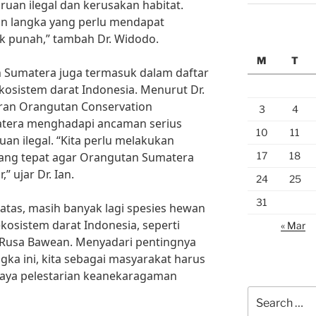
ruan ilegal dan kerusakan habitat.
n langka yang perlu mendapat
ak punah,” tambah Dr. Widodo.
M
T
n Sumatera juga termasuk dalam daftar
kosistem darat Indonesia. Menurut Dr.
tran Orangutan Conservation
3
4
tera menghadapi ancaman serius
10
11
uan ilegal. “Kita perlu melakukan
17
18
yang tepat agar Orangutan Sumatera
,” ujar Dr. Ian.
24
25
31
 atas, masih banyak lagi spesies hewan
ekosistem darat Indonesia, seperti
« Mar
 Rusa Bawean. Menyadari pentingnya
a ini, kita sebagai masyarakat harus
paya pelestarian keanekaragaman
Search
for: