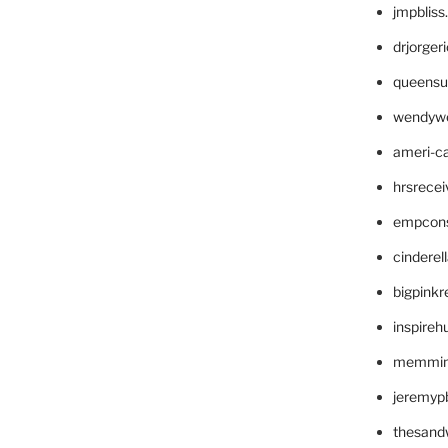
jmpblis
drjorger
queensu
wendyw
ameri-
hrsrece
empcon
cinderel
bigpinkr
inspireh
memming
jeremyp
thesand