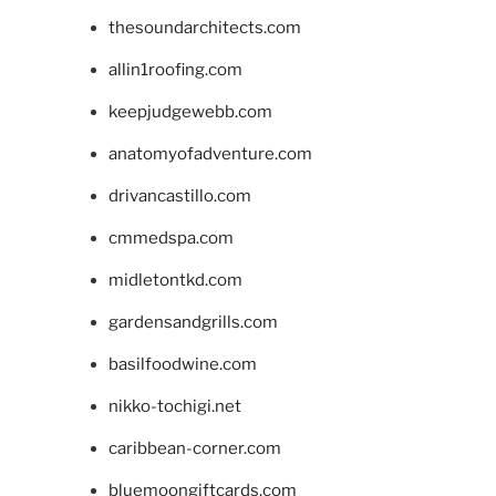
thesoundarchitects.com
allin1roofing.com
keepjudgewebb.com
anatomyofadventure.com
drivancastillo.com
cmmedspa.com
midletontkd.com
gardensandgrills.com
basilfoodwine.com
nikko-tochigi.net
caribbean-corner.com
bluemoongiftcards.com