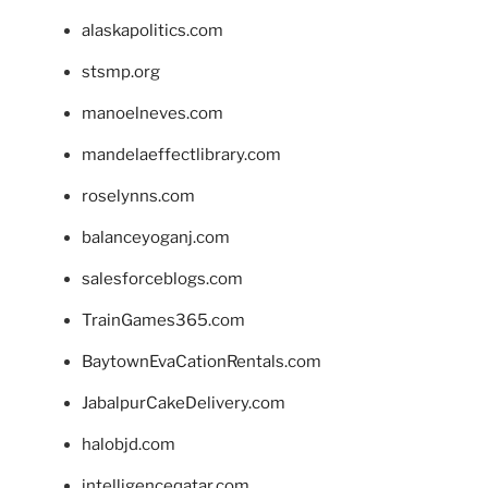
alaskapolitics.com
stsmp.org
manoelneves.com
mandelaeffectlibrary.com
roselynns.com
balanceyoganj.com
salesforceblogs.com
TrainGames365.com
BaytownEvaCationRentals.com
JabalpurCakeDelivery.com
halobjd.com
intelligenceqatar.com