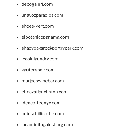
decogaleri.com
unavozparadios.com
shoes-vert.com
elbotanicopanama.com
shadyoaksrockportrvpark.com
jccoinlaundry.com
kautorepair.com
marjaeswinebar.com
elmazatlanclinton.com
ideacoffeenyc.com
odieschillicothe.com
lacantinitagalesburg.com