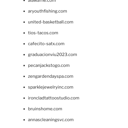
alawaffle.com
aryouthfishing.com
united-basketball.com
tios-tacos.com
cafecito-satx.com
graduacionviu2023.com
pecanjackstogo.com
zengardendayspa.com
sparklejewelryinc.com
ironcladtattoostudio.com
bruinshome.com
annascleaningsvc.com