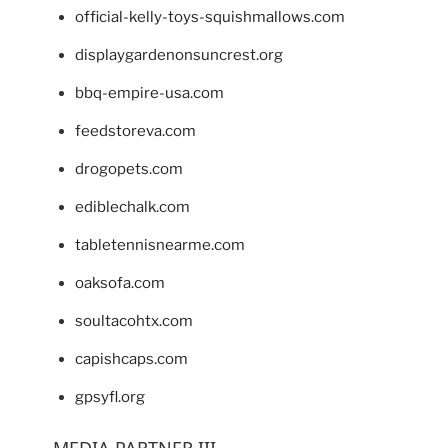
official-kelly-toys-squishmallows.com
displaygardenonsuncrest.org
bbq-empire-usa.com
feedstoreva.com
drogopets.com
ediblechalk.com
tabletennisnearme.com
oaksofa.com
soultacohtx.com
capishcaps.com
gpsyfl.org
MEDIA PARTNER III