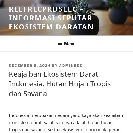
Skip
REEFRECPRDSLLC –
to
INFORMASI SEPUTAR
content
EKOSISTEM DARATAN
Menu
POSTED
DECEMBER 8, 2024
BY
ADMINREE
ON
Keajaiban Ekosistem Darat
Indonesia: Hutan Hujan Tropis
dan Savana
Indonesia merupakan negara yang kaya akan keajaiban
ekosistem darat, salah satunya adalah hutan hujan
tropis dan savana. Kedua ekosistem ini memiliki peran