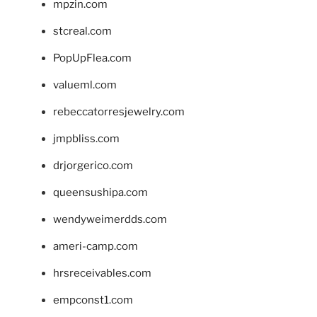
mpzin.com
stcreal.com
PopUpFlea.com
valueml.com
rebeccatorresjewelry.com
jmpbliss.com
drjorgerico.com
queensushipa.com
wendyweimerdds.com
ameri-camp.com
hrsreceivables.com
empconst1.com