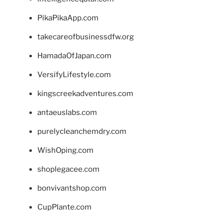
PikaPikaApp.com
takecareofbusinessdfw.org
HamadaOfJapan.com
VersifyLifestyle.com
kingscreekadventures.com
antaeuslabs.com
purelycleanchemdry.com
WishOping.com
shoplegacee.com
bonvivantshop.com
CupPlante.com