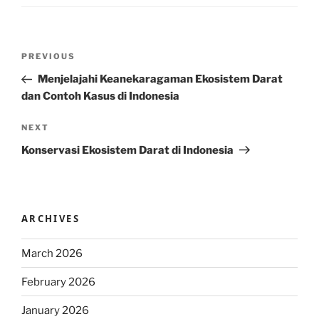
Post
Previous
PREVIOUS
navigation
Post
Menjelajahi Keanekaragaman Ekosistem Darat
dan Contoh Kasus di Indonesia
Next
NEXT
Post
Konservasi Ekosistem Darat di Indonesia
ARCHIVES
March 2026
February 2026
January 2026