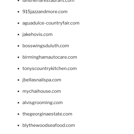
lafisheriarestaurant.com
915jazzandmore.com
aguadulce-countryfair.com
jakehovis.com
bosswingsduluth.com
birminghamautocare.com
tonyscountrykitchen.com
jbellasnailspa.com
mychaihouse.com
alvisgrooming.com
thegeorginaestate.com
blythewoodseafood.com