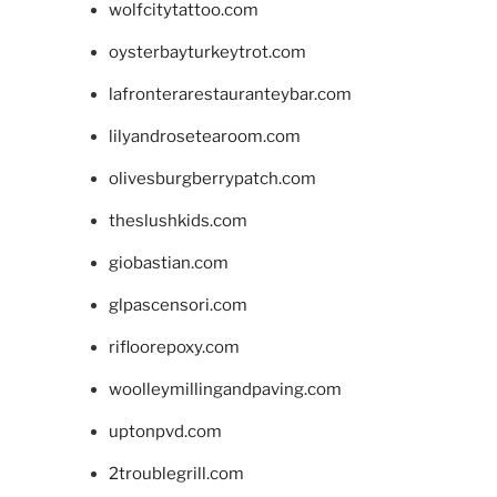
wolfcitytattoo.com
oysterbayturkeytrot.com
lafronterarestauranteybar.com
lilyandrosetearoom.com
olivesburgberrypatch.com
theslushkids.com
giobastian.com
glpascensori.com
rifloorepoxy.com
woolleymillingandpaving.com
uptonpvd.com
2troublegrill.com