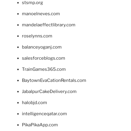
stsmp.org
manoelneves.com
mandelaeffectlibrary.com
roselynns.com
balanceyoganj.com
salesforceblogs.com
TrainGames365.com
BaytownEvaCationRentals.com
JabalpurCakeDelivery.com
halobjd.com
intelligenceqatar.com
PikaPikaApp.com