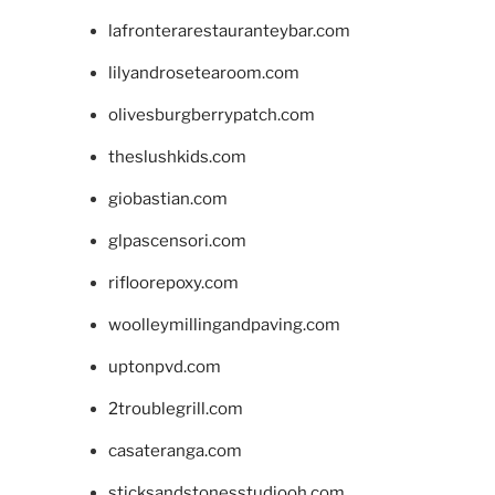
lafronterarestauranteybar.com
lilyandrosetearoom.com
olivesburgberrypatch.com
theslushkids.com
giobastian.com
glpascensori.com
rifloorepoxy.com
woolleymillingandpaving.com
uptonpvd.com
2troublegrill.com
casateranga.com
sticksandstonesstudiooh.com