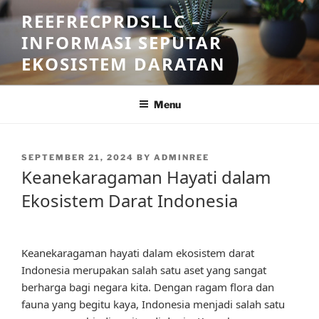
Skip
REEFRECPRDSLLC –
to
INFORMASI SEPUTAR
content
EKOSISTEM DARATAN
Menu
POSTED
SEPTEMBER 21, 2024
BY
ADMINREE
ON
Keanekaragaman Hayati dalam
Ekosistem Darat Indonesia
Keanekaragaman hayati dalam ekosistem darat
Indonesia merupakan salah satu aset yang sangat
berharga bagi negara kita. Dengan ragam flora dan
fauna yang begitu kaya, Indonesia menjadi salah satu