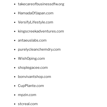
takecareofbusinessdfw.org
HamadaOfJapan.com
VersifyLifestyle.com
kingscreekadventures.com
antaeuslabs.com
purelycleanchemdry.com
WishOping.com
shoplegacee.com
bonvivantshop.com
CupPlante.com
mpzin.com
stcreal.com