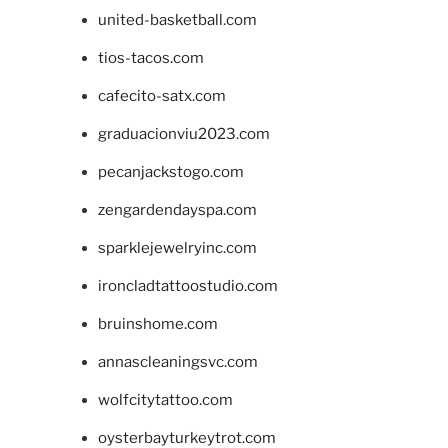
united-basketball.com
tios-tacos.com
cafecito-satx.com
graduacionviu2023.com
pecanjackstogo.com
zengardendayspa.com
sparklejewelryinc.com
ironcladtattoostudio.com
bruinshome.com
annascleaningsvc.com
wolfcitytattoo.com
oysterbayturkeytrot.com