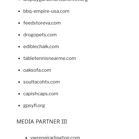
bbq-empire-usa.com
feedstoreva.com
drogopets.com
ediblechalk.com
tabletennisnearme.com
oaksofa.com
soultacohtx.com
capishcaps.com
gpsyfl.org
MEDIA PARTNER III
vwrepairarlington.com