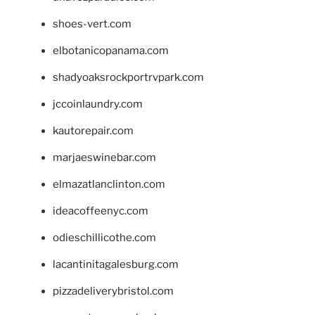
shoes-vert.com
elbotanicopanama.com
shadyoaksrockportrvpark.com
jccoinlaundry.com
kautorepair.com
marjaeswinebar.com
elmazatlanclinton.com
ideacoffeenyc.com
odieschillicothe.com
lacantinitagalesburg.com
pizzadeliverybristol.com