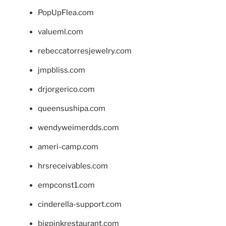
PopUpFlea.com
valueml.com
rebeccatorresjewelry.com
jmpbliss.com
drjorgerico.com
queensushipa.com
wendyweimerdds.com
ameri-camp.com
hrsreceivables.com
empconst1.com
cinderella-support.com
bigpinkrestaurant.com