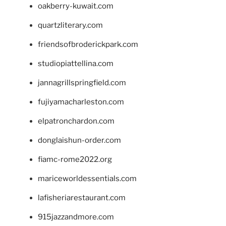
oakberry-kuwait.com
quartzliterary.com
friendsofbroderickpark.com
studiopiattellina.com
jannagrillspringfield.com
fujiyamacharleston.com
elpatronchardon.com
donglaishun-order.com
fiamc-rome2022.org
mariceworldessentials.com
lafisheriarestaurant.com
915jazzandmore.com