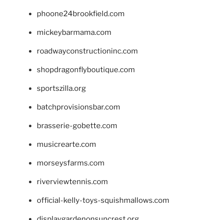
phoone24brookfield.com
mickeybarmama.com
roadwayconstructioninc.com
shopdragonflyboutique.com
sportszilla.org
batchprovisionsbar.com
brasserie-gobette.com
musicrearte.com
morseysfarms.com
riverviewtennis.com
official-kelly-toys-squishmallows.com
displaygardenonsuncrest.org