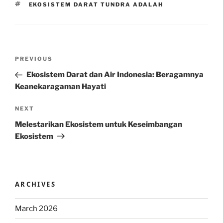
TAGS
EKOSISTEM DARAT TUNDRA ADALAH
Post
Previous
PREVIOUS
navigation
Post
Ekosistem Darat dan Air Indonesia: Beragamnya
Keanekaragaman Hayati
Next
NEXT
Post
Melestarikan Ekosistem untuk Keseimbangan
Ekosistem
ARCHIVES
March 2026