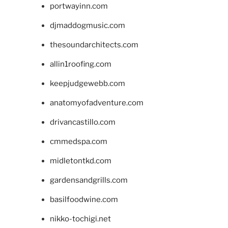
portwayinn.com
djmaddogmusic.com
thesoundarchitects.com
allin1roofing.com
keepjudgewebb.com
anatomyofadventure.com
drivancastillo.com
cmmedspa.com
midletontkd.com
gardensandgrills.com
basilfoodwine.com
nikko-tochigi.net