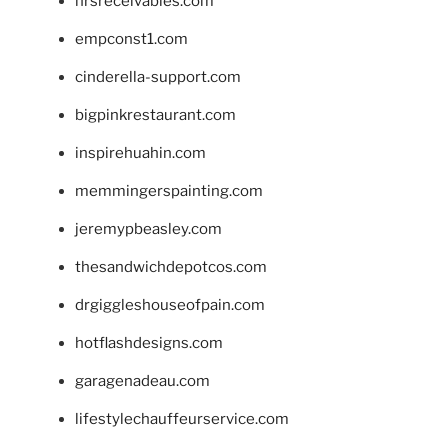
hrsreceivables.com
empconst1.com
cinderella-support.com
bigpinkrestaurant.com
inspirehuahin.com
memmingerspainting.com
jeremypbeasley.com
thesandwichdepotcos.com
drgiggleshouseofpain.com
hotflashdesigns.com
garagenadeau.com
lifestylechauffeurservice.com