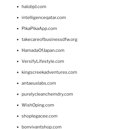
halobjd.com
intelligenceqatar.com
PikaPikaApp.com
takecareofbusinessdfw.org
HamadaOfJapan.com
VersifyLifestyle.com
kingscreekadventures.com
antaeuslabs.com
purelycleanchemdry.com
WishOping.com
shoplegacee.com
bonvivantshop.com