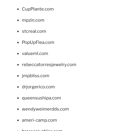
CupPlante.com
mpzin.com
stcreal.com
PopUpFlea.com
valueml.com
rebeccatorresjewelry.com
jmpbliss.com
drjorgerico.com
queensushipa.com
wendyweimerdds.com
ameri-camp.com