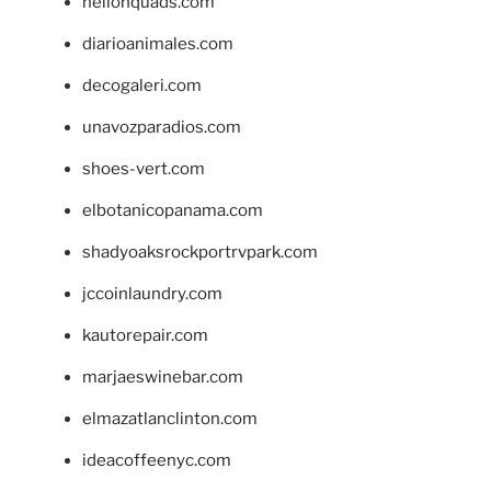
hellonquads.com
diarioanimales.com
decogaleri.com
unavozparadios.com
shoes-vert.com
elbotanicopanama.com
shadyoaksrockportrvpark.com
jccoinlaundry.com
kautorepair.com
marjaeswinebar.com
elmazatlanclinton.com
ideacoffeenyc.com