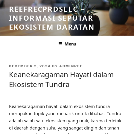
Skip
REEFRECPRDSLLC –
to
INFORMASI SEPUTAR
content
EKOSISTEM DARATAN
Menu
POSTED
DECEMBER 2, 2024
BY
ADMINREE
ON
Keanekaragaman Hayati dalam
Ekosistem Tundra
Keanekaragaman hayati dalam ekosistem tundra
merupakan topik yang menarik untuk dibahas. Tundra
adalah salah satu ekosistem yang unik, karena terletak
di daerah dengan suhu yang sangat dingin dan tanah