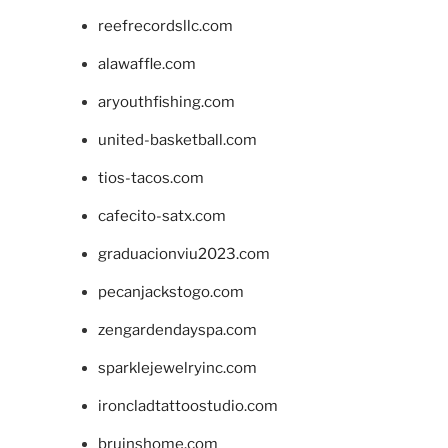
reefrecordsllc.com
alawaffle.com
aryouthfishing.com
united-basketball.com
tios-tacos.com
cafecito-satx.com
graduacionviu2023.com
pecanjackstogo.com
zengardendayspa.com
sparklejewelryinc.com
ironcladtattoostudio.com
bruinshome.com