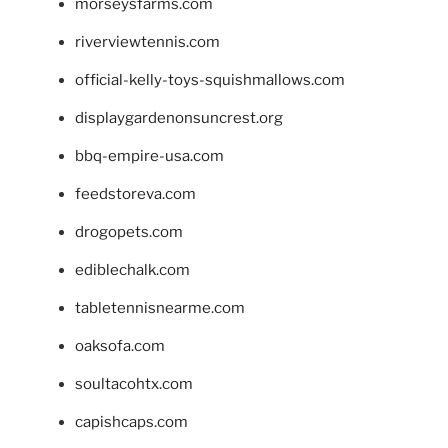
morseysfarms.com
riverviewtennis.com
official-kelly-toys-squishmallows.com
displaygardenonsuncrest.org
bbq-empire-usa.com
feedstoreva.com
drogopets.com
ediblechalk.com
tabletennisnearme.com
oaksofa.com
soultacohtx.com
capishcaps.com