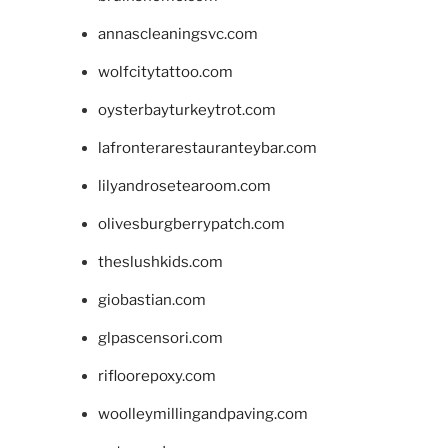
annascleaningsvc.com
wolfcitytattoo.com
oysterbayturkeytrot.com
lafronterarestauranteybar.com
lilyandrosetearoom.com
olivesburgberrypatch.com
theslushkids.com
giobastian.com
glpascensori.com
rifloorepoxy.com
woolleymillingandpaving.com