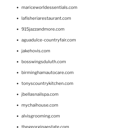
mariceworldessentials.com
lafisheriarestaurant.com
915jazzandmore.com
aguadulce-countryfair.com
jakehovis.com
bosswingsduluth.com
birminghamautocare.com
tonyscountrykitchen.com
jbellasnailspa.com
mychaihouse.com
alvisgrooming.com
thegeorginaestate.com