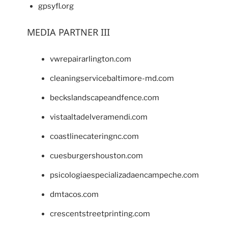
gpsyfl.org
MEDIA PARTNER III
vwrepairarlington.com
cleaningservicebaltimore-md.com
beckslandscapeandfence.com
vistaaltadelveramendi.com
coastlinecateringnc.com
cuesburgershouston.com
psicologiaespecializadaencampeche.com
dmtacos.com
crescentstreetprinting.com