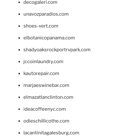
decogaleri.com
unavozparadios.com
shoes-vert.com
elbotanicopanama.com
shadyoaksrockportrvpark.com
jccoinlaundry.com
kautorepair.com
marjaeswinebar.com
elmazatlanclinton.com
ideacoffeenyc.com
odieschillicothe.com
lacantinitagalesburg.com