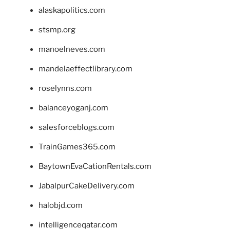
alaskapolitics.com
stsmp.org
manoelneves.com
mandelaeffectlibrary.com
roselynns.com
balanceyoganj.com
salesforceblogs.com
TrainGames365.com
BaytownEvaCationRentals.com
JabalpurCakeDelivery.com
halobjd.com
intelligenceqatar.com