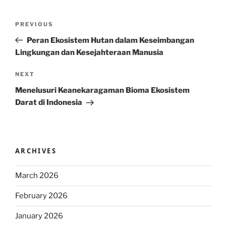
Post
Previous
PREVIOUS
navigation
Post
Peran Ekosistem Hutan dalam Keseimbangan
Lingkungan dan Kesejahteraan Manusia
Next
NEXT
Post
Menelusuri Keanekaragaman Bioma Ekosistem
Darat di Indonesia
ARCHIVES
March 2026
February 2026
January 2026