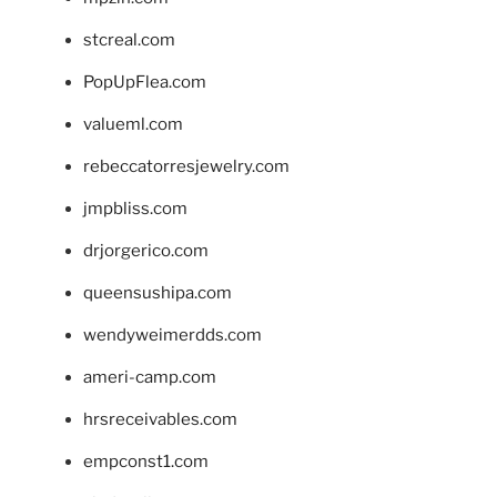
stcreal.com
PopUpFlea.com
valueml.com
rebeccatorresjewelry.com
jmpbliss.com
drjorgerico.com
queensushipa.com
wendyweimerdds.com
ameri-camp.com
hrsreceivables.com
empconst1.com