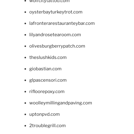
wolfcitytattoo.com
oysterbayturkeytrot.com
lafronterarestauranteybar.com
lilyandrosetearoom.com
olivesburgberrypatch.com
theslushkids.com
giobastian.com
glpascensori.com
rifloorepoxy.com
woolleymillingandpaving.com
uptonpvd.com
2troublegrill.com