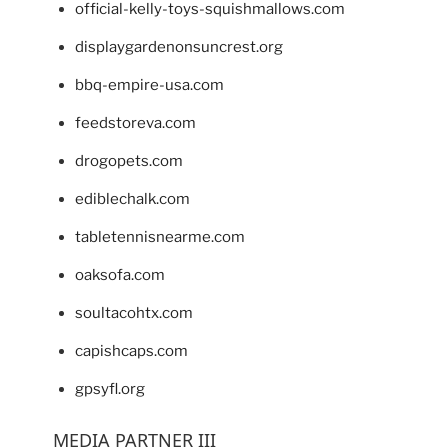
official-kelly-toys-squishmallows.com
displaygardenonsuncrest.org
bbq-empire-usa.com
feedstoreva.com
drogopets.com
ediblechalk.com
tabletennisnearme.com
oaksofa.com
soultacohtx.com
capishcaps.com
gpsyfl.org
MEDIA PARTNER III