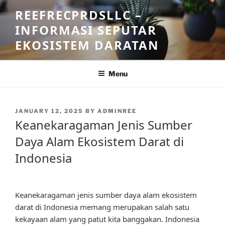
Skip
REEFRECPRDSLLC –
to
INFORMASI SEPUTAR
content
EKOSISTEM DARATAN
Menu
POSTED
JANUARY 12, 2025
BY
ADMINREE
ON
Keanekaragaman Jenis Sumber
Daya Alam Ekosistem Darat di
Indonesia
Keanekaragaman jenis sumber daya alam ekosistem
darat di Indonesia memang merupakan salah satu
kekayaan alam yang patut kita banggakan. Indonesia