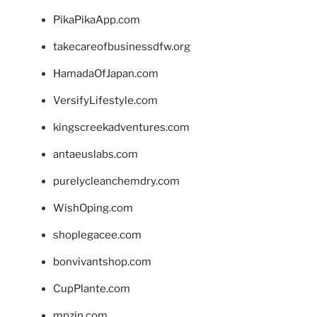
PikaPikaApp.com
takecareofbusinessdfw.org
HamadaOfJapan.com
VersifyLifestyle.com
kingscreekadventures.com
antaeuslabs.com
purelycleanchemdry.com
WishOping.com
shoplegacee.com
bonvivantshop.com
CupPlante.com
mpzin.com