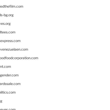
edthefilm.com
ds-bg.org
ves.org
tees.com
rsexpress.com
venezuelaen.com
oodfoodcorporation.com
nnt.com
gender.com
ardssale.com
litics.com
rg
neves.com