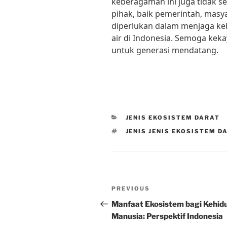
keberagaman ini juga tidak se
pihak, baik pemerintah, masy
diperlukan dalam menjaga ke
air di Indonesia. Semoga keka
untuk generasi mendatang.
CATEGORIES
JENIS EKOSISTEM DARAT
TAGS
JENIS JENIS EKOSISTEM D
Post
Previous
PREVIOUS
navigation
Post
Manfaat Ekosistem bagi Kehid
Manusia: Perspektif Indonesia