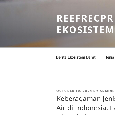
Skip
to
REEFRECPR
content
EKOSISTEM
Berita Ekosistem Darat
Jenis
POSTED
OCTOBER 19, 2024
BY
ADMINR
ON
Keberagaman Jenis
Air di Indonesia: 