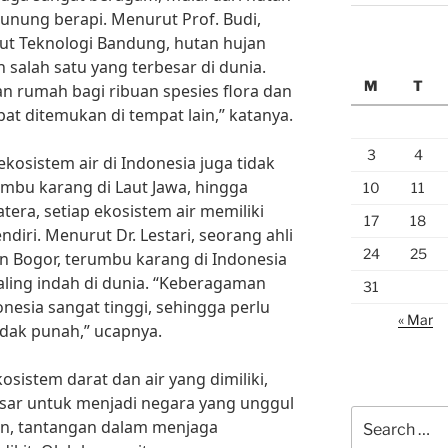
gunung berapi. Menurut Prof. Budi,
itut Teknologi Bandung, hutan hujan
 salah satu yang terbesar di dunia.
M
T
n rumah bagi ribuan spesies flora dan
at ditemukan di tempat lain,” katanya.
3
4
osistem air di Indonesia juga tidak
umbu karang di Laut Jawa, hingga
10
11
era, setiap ekosistem air memiliki
17
18
diri. Menurut Dr. Lestari, seorang ahli
24
25
ian Bogor, terumbu karang di Indonesia
ling indah di dunia. “Keberagaman
31
nesia sangat tinggi, sehingga perlu
« Mar
idak punah,” ucapnya.
sistem darat dan air yang dimiliki,
esar untuk menjadi negara yang unggul
Search
n, tantangan dalam menjaga
for: