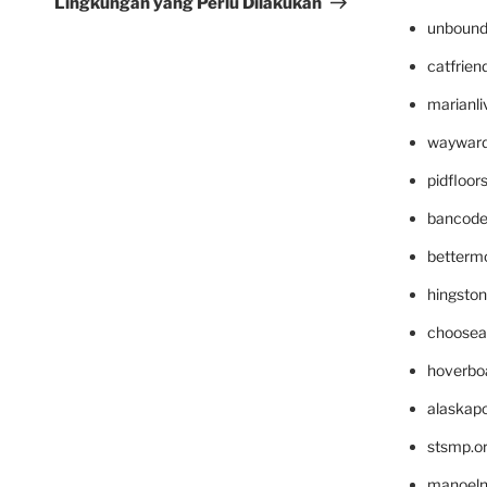
Lingkungan yang Perlu Dilakukan
unbound
catfrien
marianli
wayward
pidfloo
bancode
betterm
hingsto
choosea
hoverbo
alaskapo
stsmp.o
manoel