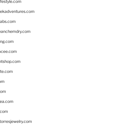
ifestyle.com
eekadventures.com
labs.com
leanchemdry.com
ing.com
acee.com
ntshop.com
te.com
om
com
ea.com
.com
torresjewelry.com