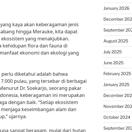
January 2026
December 20
yang kaya akan keberagaman jenis
September 20
 Sabang hingga Merauke, kita dapat
ekosistem yang menakjubkan.
August 2025
kehidupan flora dan fauna di
July 2025
 manfaat ekonomi dan ekologi yang
June 2025
g perlu diketahui adalah bahwa
February 2025
17.000 pulau, yang tersebar di berbagai
January 2025
. Menurut Dr. Soekarjo, seorang pakar
Indonesia, keberagaman ini merupakan
December 20
aga dengan baik. “Setiap ekosistem
November 20
m menjaga keseimbangan alam dan
p,” ujarnya.
October 2024
September 20
 juga sangat beragam, mulai dari hutan