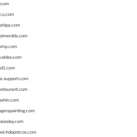
s.com
ico.com
shipa.com
eimerdds.com
camp.com
ivables.com
st1.com
la-support.com
estaurant.com
uahin.com
erspainting.com
beasley.com
wichdepotcos.com