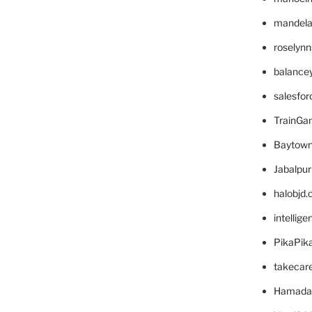
mandelae
roselyn
balance
salesfo
TrainG
Baytown
Jabalpu
halobjd
intellig
PikaPik
takecar
Hamada