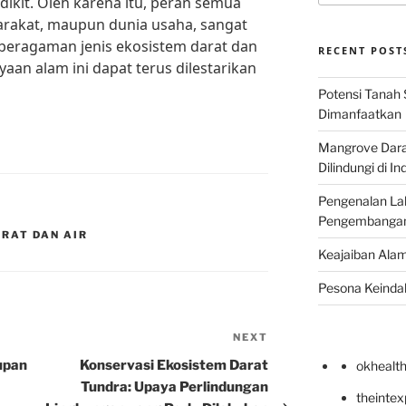
dikit. Oleh karena itu, peran semua
arakat, maupun dunia usaha, sangat
beragaman jenis ekosistem darat dan
RECENT POST
yaan alam ini dapat terus dilestarikan
Potensi Tanah 
Dimanfaatkan
Mangrove Darat
Dilindungi di I
Pengenalan La
Pengembangan 
ARAT DAN AIR
Keajaiban Alam
Pesona Keindah
NEXT
Next
Post
upan
Konservasi Ekosistem Darat
okhealt
Tundra: Upaya Perlindungan
theinte