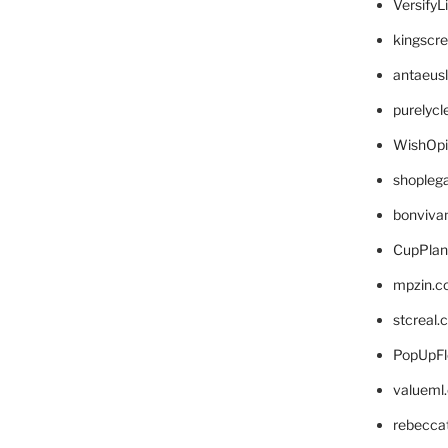
VersifyL
kingscr
antaeus
purelyc
WishOp
shopleg
bonviva
CupPlan
mpzin.c
stcreal.
PopUpFl
valueml
rebecca