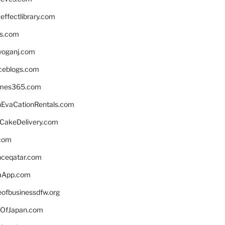
ffectlibrary.com
ns.com
yoganj.com
rceblogs.com
ames365.com
EvaCationRentals.com
rCakeDelivery.com
.com
enceqatar.com
aApp.com
eofbusinessdfw.org
OfJapan.com