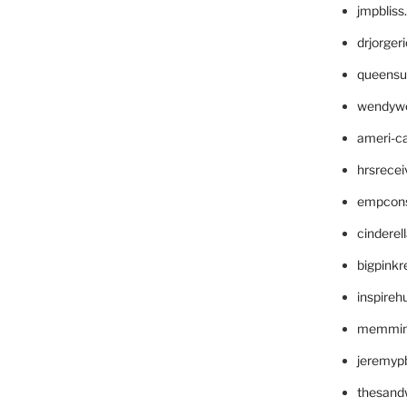
jmpblis
drjorger
queensu
wendyw
ameri-
hrsrece
empcon
cinderel
bigpinkr
inspireh
memming
jeremyp
thesand