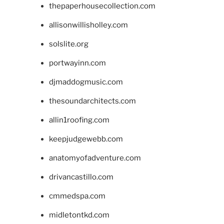
thepaperhousecollection.com
allisonwillisholley.com
solslite.org
portwayinn.com
djmaddogmusic.com
thesoundarchitects.com
allin1roofing.com
keepjudgewebb.com
anatomyofadventure.com
drivancastillo.com
cmmedspa.com
midletontkd.com