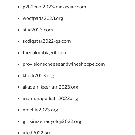
p2b2pabi2023-makassar.com
wocfparis2023.org
sinc2023.com
scdlqatar2022-qa.com
thecolumbiagrill.com
provisionscheeseandwineshoppe.com
khedi2023.org
akademikgeriatri2023.org
marmarapediatri2023.org
emchie2023.org
girisimselradyoloji2022.org
utcd2022.org