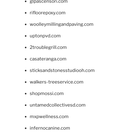
glpascensori.com
rifloorepoxy.com
woolleymillingandpaving.com
uptonpvd.com
2troublegrill.com
casateranga.com
sticksandstonesstudiooh.com
walkers-treeservice.com
shopmossi.com
untamedcollectivesd.com
mxpwellness.com
infernocanine.com