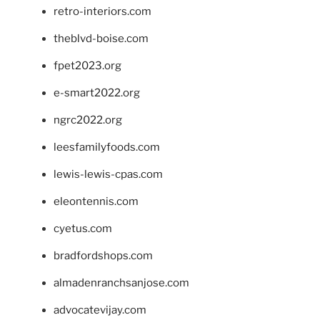
retro-interiors.com
theblvd-boise.com
fpet2023.org
e-smart2022.org
ngrc2022.org
leesfamilyfoods.com
lewis-lewis-cpas.com
eleontennis.com
cyetus.com
bradfordshops.com
almadenranchsanjose.com
advocatevijay.com