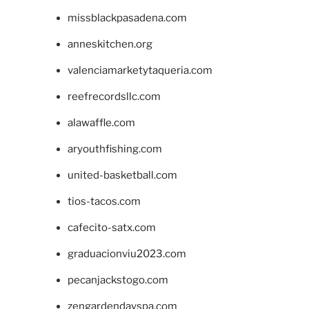
missblackpasadena.com
anneskitchen.org
valenciamarketytaqueria.com
reefrecordsllc.com
alawaffle.com
aryouthfishing.com
united-basketball.com
tios-tacos.com
cafecito-satx.com
graduacionviu2023.com
pecanjackstogo.com
zengardendayspa.com