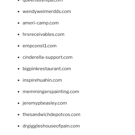
queensushipa.com
wendyweimerdds.com
ameri-camp.com
hrsreceivables.com
empconst1.com
cinderella-support.com
bigpinkrestaurant.com
inspirehuahin.com
memmingerspainting.com
jeremypbeasley.com
thesandwichdepotcos.com
drgiggleshouseofpain.com