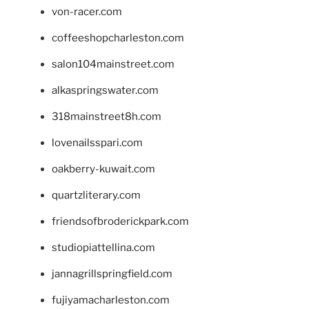
von-racer.com
coffeeshopcharleston.com
salon104mainstreet.com
alkaspringswater.com
318mainstreet8h.com
lovenailsspari.com
oakberry-kuwait.com
quartzliterary.com
friendsofbroderickpark.com
studiopiattellina.com
jannagrillspringfield.com
fujiyamacharleston.com