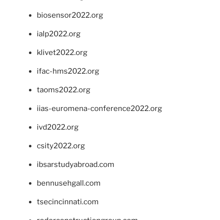
biosensor2022.org
ialp2022.org
klivet2022.org
ifac-hms2022.org
taoms2022.org
iias-euromena-conference2022.org
ivd2022.org
csity2022.org
ibsarstudyabroad.com
bennusehgall.com
tsecincinnati.com