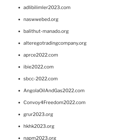
adlibilimler2023.com
naswwebed.org
balithut-manado.org
alteregotradingcompany.org
aprce2022.com
ibie2022.com
sbcc-2022.com
AngolaOilAndGas2022.com
Convoy4Freedom2022.com
grur2023.org
hkhk2023.org
napm2023.org