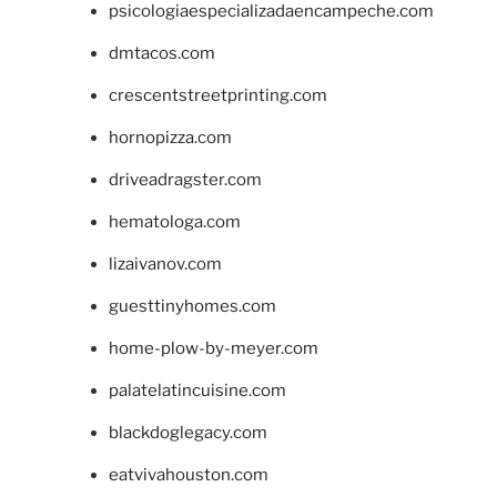
psicologiaespecializadaencampeche.com
dmtacos.com
crescentstreetprinting.com
hornopizza.com
driveadragster.com
hematologa.com
lizaivanov.com
guesttinyhomes.com
home-plow-by-meyer.com
palatelatincuisine.com
blackdoglegacy.com
eatvivahouston.com