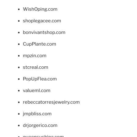
WishOping.com
shoplegacee.com
bonvivantshop.com
CupPlante.com
mpzin.com
stcreal.com
PopUpFlea.com
valueml.com
rebeccatorresjewelry.com
jmpbliss.com
drjorgerico.com