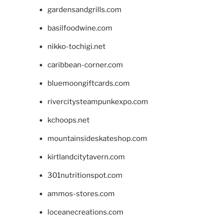
gardensandgrills.com
basilfoodwine.com
nikko-tochigi.net
caribbean-corner.com
bluemoongiftcards.com
rivercitysteampunkexpo.com
kchoops.net
mountainsideskateshop.com
kirtlandcitytavern.com
301nutritionspot.com
ammos-stores.com
loceanecreations.com