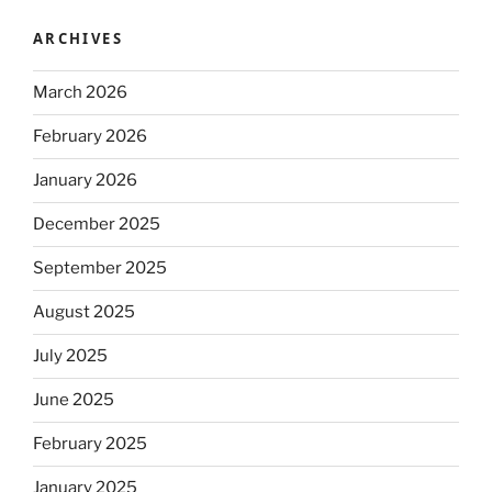
ARCHIVES
March 2026
February 2026
January 2026
December 2025
September 2025
August 2025
July 2025
June 2025
February 2025
January 2025