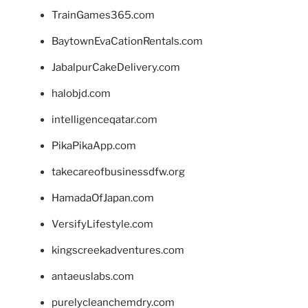
TrainGames365.com
BaytownEvaCationRentals.com
JabalpurCakeDelivery.com
halobjd.com
intelligenceqatar.com
PikaPikaApp.com
takecareofbusinessdfw.org
HamadaOfJapan.com
VersifyLifestyle.com
kingscreekadventures.com
antaeuslabs.com
purelycleanchemdry.com