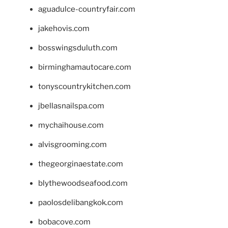
aguadulce-countryfair.com
jakehovis.com
bosswingsduluth.com
birminghamautocare.com
tonyscountrykitchen.com
jbellasnailspa.com
mychaihouse.com
alvisgrooming.com
thegeorginaestate.com
blythewoodseafood.com
paolosdelibangkok.com
bobacove.com