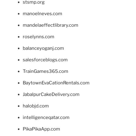
stsmp.org
manoelneves.com
mandelaeffectlibrary.com
roselynns.com
balanceyoganj.com
salesforceblogs.com
TrainGames365.com
BaytownEvaCationRentals.com
JabalpurCakeDelivery.com
halobjd.com
intelligenceqatar.com
PikaPikaApp.com