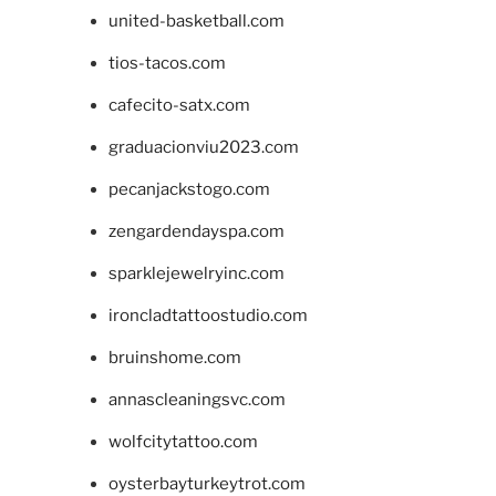
united-basketball.com
tios-tacos.com
cafecito-satx.com
graduacionviu2023.com
pecanjackstogo.com
zengardendayspa.com
sparklejewelryinc.com
ironcladtattoostudio.com
bruinshome.com
annascleaningsvc.com
wolfcitytattoo.com
oysterbayturkeytrot.com