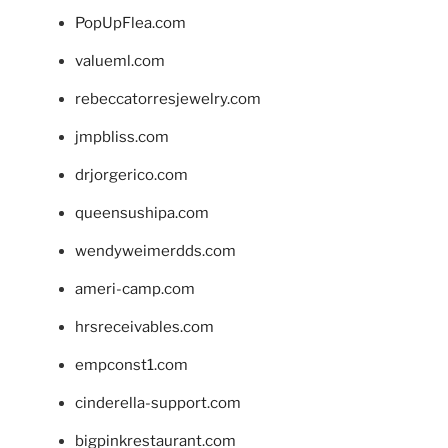
PopUpFlea.com
valueml.com
rebeccatorresjewelry.com
jmpbliss.com
drjorgerico.com
queensushipa.com
wendyweimerdds.com
ameri-camp.com
hrsreceivables.com
empconst1.com
cinderella-support.com
bigpinkrestaurant.com