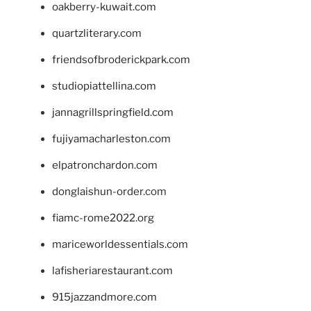
oakberry-kuwait.com
quartzliterary.com
friendsofbroderickpark.com
studiopiattellina.com
jannagrillspringfield.com
fujiyamacharleston.com
elpatronchardon.com
donglaishun-order.com
fiamc-rome2022.org
mariceworldessentials.com
lafisheriarestaurant.com
915jazzandmore.com