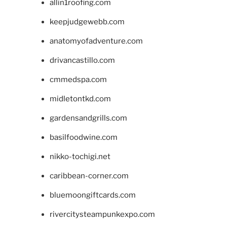
allin1roofing.com
keepjudgewebb.com
anatomyofadventure.com
drivancastillo.com
cmmedspa.com
midletontkd.com
gardensandgrills.com
basilfoodwine.com
nikko-tochigi.net
caribbean-corner.com
bluemoongiftcards.com
rivercitysteampunkexpo.com