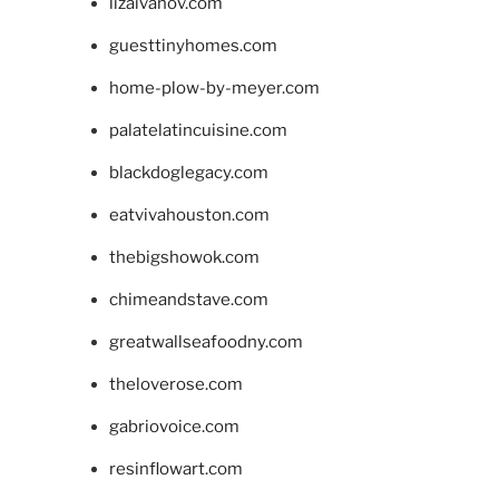
lizaivanov.com
guesttinyhomes.com
home-plow-by-meyer.com
palatelatincuisine.com
blackdoglegacy.com
eatvivahouston.com
thebigshowok.com
chimeandstave.com
greatwallseafoodny.com
theloverose.com
gabriovoice.com
resinflowart.com