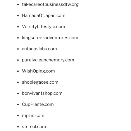
takecareofbusinessdfw.org
HamadaOfJapan.com
VersifyLifestyle.com
kingscreekadventures.com
antaeuslabs.com
purelycleanchemdry.com
WishOping.com
shoplegacee.com
bonvivantshop.com
CupPlante.com
mpzin.com
stcreal.com