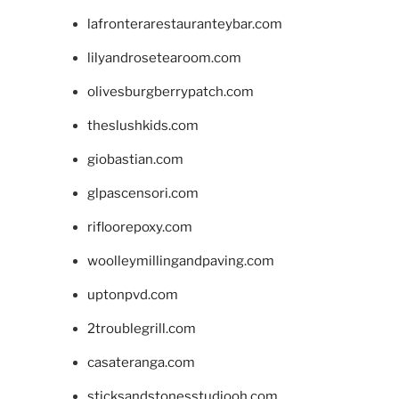
lafronterarestauranteybar.com
lilyandrosetearoom.com
olivesburgberrypatch.com
theslushkids.com
giobastian.com
glpascensori.com
rifloorepoxy.com
woolleymillingandpaving.com
uptonpvd.com
2troublegrill.com
casateranga.com
sticksandstonesstudiooh.com