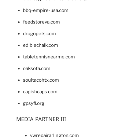
bbq-empire-usa.com
feedstoreva.com
drogopets.com
ediblechalk.com
tabletennisnearme.com
oaksofa.com
soultacohtx.com
capishcaps.com
gpsyfl.org
MEDIA PARTNER III
vwrepairarlington.com