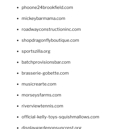
phoone24brookfield.com
mickeybarmama.com
roadwayconstructioninc.com
shopdragonflyboutique.com
sportszilla.org
batchprovisionsbar.com
brasserie-gobette.com
musicrearte.com
morseysfarms.com
riverviewtennis.com
official-kelly-toys-squishmallows.com
displaygardenonsuncrest.org