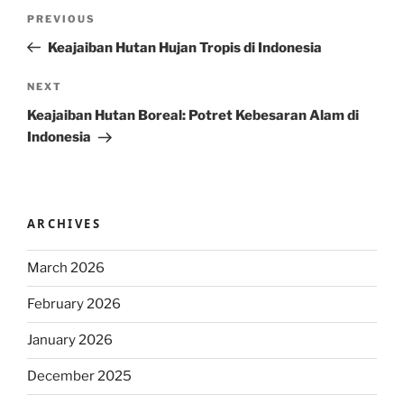
Post
Previous
PREVIOUS
navigation
Post
Keajaiban Hutan Hujan Tropis di Indonesia
Next
NEXT
Post
Keajaiban Hutan Boreal: Potret Kebesaran Alam di
Indonesia
ARCHIVES
March 2026
February 2026
January 2026
December 2025