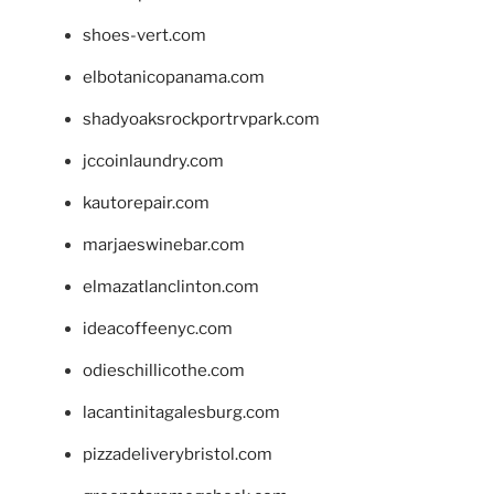
shoes-vert.com
elbotanicopanama.com
shadyoaksrockportrvpark.com
jccoinlaundry.com
kautorepair.com
marjaeswinebar.com
elmazatlanclinton.com
ideacoffeenyc.com
odieschillicothe.com
lacantinitagalesburg.com
pizzadeliverybristol.com