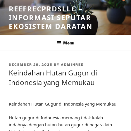
Skip
REEFRECPRDSLLC –
to
INFORMASI SEPUTAR
content
EKOSISTEM DARATAN
Menu
POSTED
DECEMBER 29, 2025
BY
ADMINREE
ON
Keindahan Hutan Gugur di
Indonesia yang Memukau
Keindahan Hutan Gugur di Indonesia yang Memukau
Hutan gugur di Indonesia memang tidak kalah
indahnya dengan hutan-hutan gugur di negara lain.