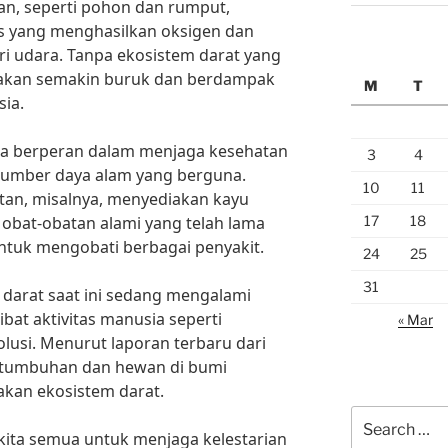
an, seperti pohon dan rumput,
is yang menghasilkan oksigen dan
i udara. Tanpa ekosistem darat yang
i akan semakin buruk dan berdampak
M
T
ia.
juga berperan dalam menjaga kesehatan
3
4
sumber daya alam yang berguna.
10
11
tan, misalnya, menyediakan kayu
17
18
obat-obatan alami yang telah lama
ntuk mengobati berbagai penyakit.
24
25
31
darat saat ini sedang mengalami
bat aktivitas manusia seperti
« Mar
olusi. Menurut laporan terbaru dari
 tumbuhan dan hewan di bumi
akan ekosistem darat.
Search
 kita semua untuk menjaga kelestarian
for: