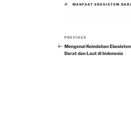
TAGS
MANFAAT EKOSISTEM DAR
Post
Previous
PREVIOUS
navigation
Post
Mengenal Keindahan Ekosiste
Darat dan Laut di Indonesia