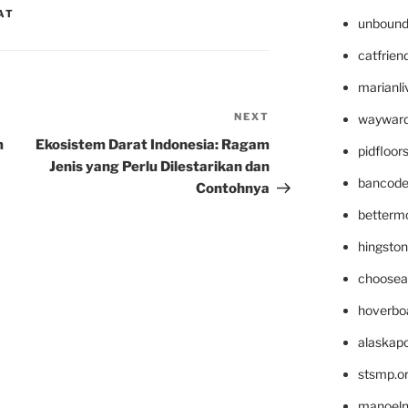
AT
unbound
catfrien
marianli
NEXT
Next
wayward
Post
m
Ekosistem Darat Indonesia: Ragam
pidfloo
Jenis yang Perlu Dilestarikan dan
bancode
Contohnya
betterm
hingsto
choosea
hoverbo
alaskapo
stsmp.o
manoel