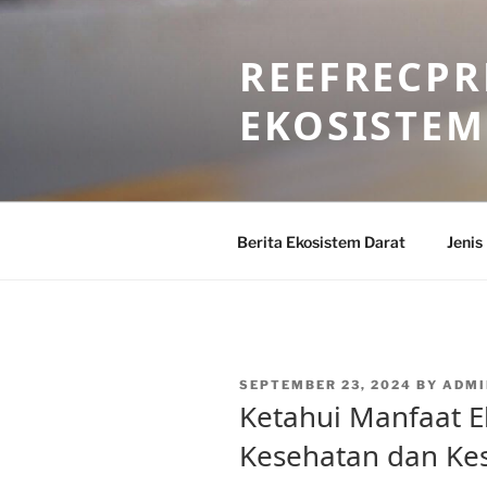
Skip
to
REEFRECPR
content
EKOSISTEM
Berita Ekosistem Darat
Jenis
POSTED
SEPTEMBER 23, 2024
BY
ADMI
ON
Ketahui Manfaat E
Kesehatan dan Ke