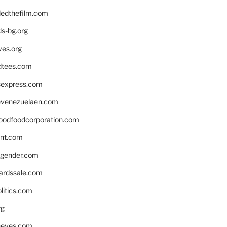
edthefilm.com
ds-bg.org
ves.org
tees.com
rsexpress.com
venezuelaen.com
oodfoodcorporation.com
nnt.com
gender.com
ardssale.com
litics.com
rg
neves.com