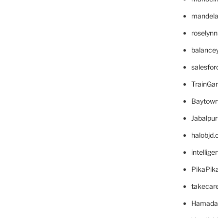
mandelae
roselyn
balance
salesfo
TrainG
Baytown
Jabalpu
halobjd
intellig
PikaPik
takecar
Hamada