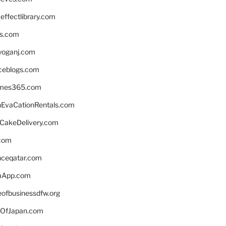
ffectlibrary.com
ns.com
yoganj.com
rceblogs.com
ames365.com
EvaCationRentals.com
rCakeDelivery.com
.com
enceqatar.com
aApp.com
eofbusinessdfw.org
OfJapan.com