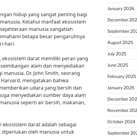
January 2026
ungan hidup yang sangat penting bagi
December 20
 manusia. Ketahui manfaat ekosistem
esejahteraan manusia sangatlah
September 20
h memahami betapa besar pengaruhnya
August 2025
i-hari.
July 2025
, ekosistem darat memiliki peran yang
June 2025
keseimbangan alam dan menyediakan
i manusia. Dr. John Smith, seorang
February 2025
as Harvard, mengatakan bahwa
 memberikan udara yang bersih dan
January 2025
i juga menyediakan sumber daya alam
December 20
manusia seperti air bersih, makanan,
November 20
October 2024
i ekosistem darat adalah sebagai
 diperlukan oleh manusia untuk
September 20