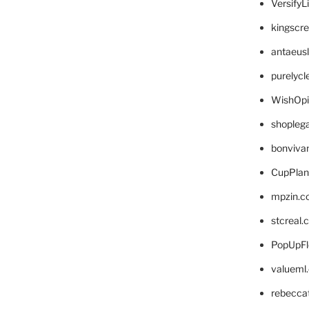
VersifyL
kingscr
antaeus
purelyc
WishOp
shopleg
bonviva
CupPlan
mpzin.c
stcreal.
PopUpFl
valueml
rebecca