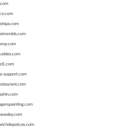
s.com
ico.com
shipa.com
eimerdds.com
camp.com
ivables.com
st1.com
la-support.com
estaurant.com
uahin.com
erspainting.com
beasley.com
wichdepotcos.com