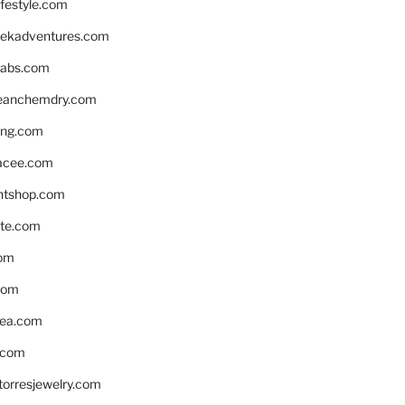
ifestyle.com
eekadventures.com
labs.com
leanchemdry.com
ing.com
acee.com
ntshop.com
te.com
om
com
ea.com
.com
torresjewelry.com