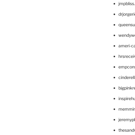
jmpblis
drjorger
queensu
wendyw
ameri-
hrsrece
empcon
cinderel
bigpinkr
inspireh
memming
jeremyp
thesand