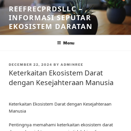
Skip
REEFRECPRDSLLC –
to
INFORMASI SEPUTAR
content
EKOSISTEM DARATAN
Menu
POSTED
DECEMBER 22, 2024
BY
ADMINREE
ON
Keterkaitan Ekosistem Darat
dengan Kesejahteraan Manusia
Keterkaitan Ekosistem Darat dengan Kesejahteraan
Manusia
Pentingnya memahami keterkaitan ekosistem darat