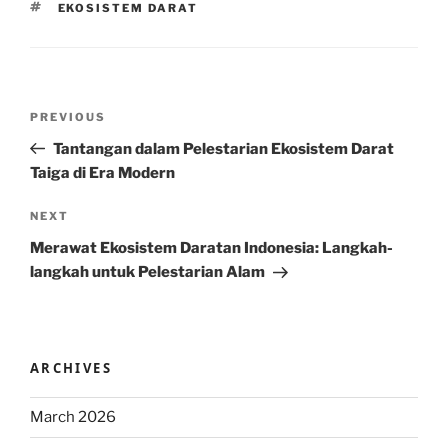
TAGS
EKOSISTEM DARAT
Post
Previous
PREVIOUS
navigation
Post
Tantangan dalam Pelestarian Ekosistem Darat
Taiga di Era Modern
Next
NEXT
Post
Merawat Ekosistem Daratan Indonesia: Langkah-
langkah untuk Pelestarian Alam
ARCHIVES
March 2026