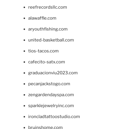
reefrecordsllc.com
alawaffle.com
aryouthfishing.com
united-basketball.com
tios-tacos.com
cafecito-satx.com
graduacionviu2023.com
pecanjackstogo.com
zengardendayspa.com
sparklejewelryinc.com
ironcladtattoostudio.com
bruinshome.com