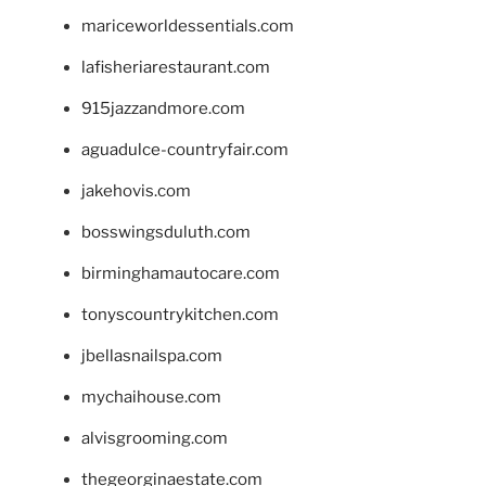
mariceworldessentials.com
lafisheriarestaurant.com
915jazzandmore.com
aguadulce-countryfair.com
jakehovis.com
bosswingsduluth.com
birminghamautocare.com
tonyscountrykitchen.com
jbellasnailspa.com
mychaihouse.com
alvisgrooming.com
thegeorginaestate.com