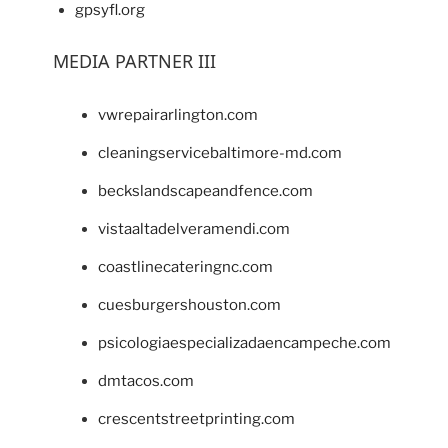
gpsyfl.org
MEDIA PARTNER III
vwrepairarlington.com
cleaningservicebaltimore-md.com
beckslandscapeandfence.com
vistaaltadelveramendi.com
coastlinecateringnc.com
cuesburgershouston.com
psicologiaespecializadaencampeche.com
dmtacos.com
crescentstreetprinting.com