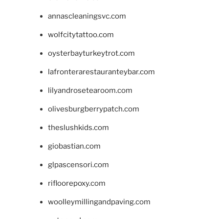
annascleaningsvc.com
wolfcitytattoo.com
oysterbayturkeytrot.com
lafronterarestauranteybar.com
lilyandrosetearoom.com
olivesburgberrypatch.com
theslushkids.com
giobastian.com
glpascensori.com
rifloorepoxy.com
woolleymillingandpaving.com