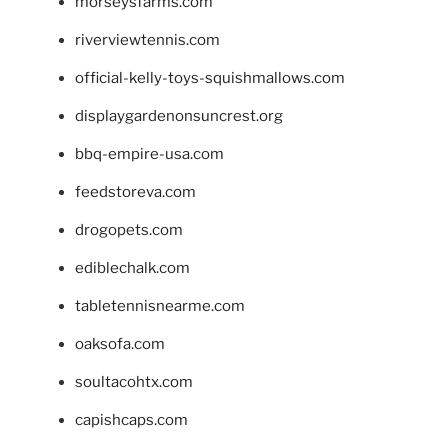
morseysfarms.com
riverviewtennis.com
official-kelly-toys-squishmallows.com
displaygardenonsuncrest.org
bbq-empire-usa.com
feedstoreva.com
drogopets.com
ediblechalk.com
tabletennisnearme.com
oaksofa.com
soultacohtx.com
capishcaps.com