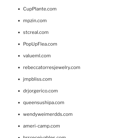
CupPlante.com
mpzin.com
stcreal.com
PopUpFlea.com
valueml.com
rebeccatorresjewelry.com
jmpbliss.com
drjorgerico.com
queensushipa.com
wendyweimerdds.com
ameri-camp.com
hrsreceivables.com