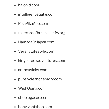
halobjd.com
intelligenceqatar.com
PikaPikaApp.com
takecareofbusinessdfw.org
HamadaOfJapan.com
VersifyLifestyle.com
kingscreekadventures.com
antaeuslabs.com
purelycleanchemdry.com
WishOping.com
shoplegacee.com
bonvivantshop.com