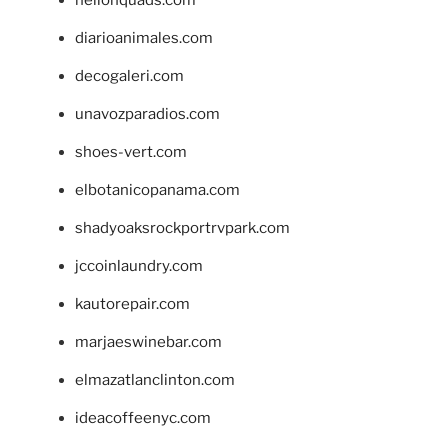
hellonquads.com
diarioanimales.com
decogaleri.com
unavozparadios.com
shoes-vert.com
elbotanicopanama.com
shadyoaksrockportrvpark.com
jccoinlaundry.com
kautorepair.com
marjaeswinebar.com
elmazatlanclinton.com
ideacoffeenyc.com