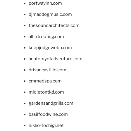
portwayinn.com
djmaddogmusic.com
thesoundarchitects.com
allin1roofing.com
keepjudgewebb.com
anatomyofadventure.com
drivancastillo.com
cmmedspa.com
midletontkd.com
gardensandgrills.com
basilfoodwine.com
nikko-tochigi.net