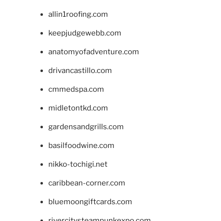
allin1roofing.com
keepjudgewebb.com
anatomyofadventure.com
drivancastillo.com
cmmedspa.com
midletontkd.com
gardensandgrills.com
basilfoodwine.com
nikko-tochigi.net
caribbean-corner.com
bluemoongiftcards.com
rivercitysteampunkexpo.com