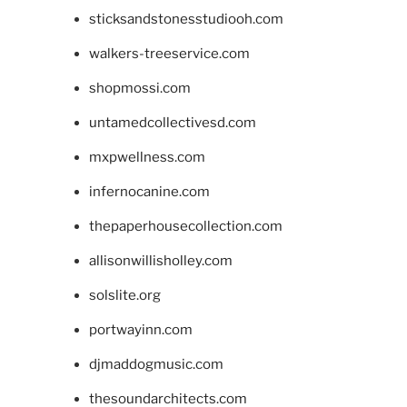
sticksandstonesstudiooh.com
walkers-treeservice.com
shopmossi.com
untamedcollectivesd.com
mxpwellness.com
infernocanine.com
thepaperhousecollection.com
allisonwillisholley.com
solslite.org
portwayinn.com
djmaddogmusic.com
thesoundarchitects.com