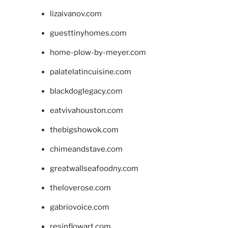
lizaivanov.com
guesttinyhomes.com
home-plow-by-meyer.com
palatelatincuisine.com
blackdoglegacy.com
eatvivahouston.com
thebigshowok.com
chimeandstave.com
greatwallseafoodny.com
theloverose.com
gabriovoice.com
resinflowart.com