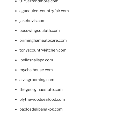
915jazzandmore.com
aguadulce-countryfair.com
jakehovis.com
bosswingsduluth.com
birminghamautocare.com
tonyscountrykitchen.com
jbellasnailspa.com
mychaihouse.com
alvisgrooming.com
thegeorginaestate.com
blythewoodseafood.com
paolosdelibangkok.com