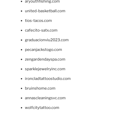
aryouthfishing.com
united-basketball.com
tios-tacos.com
cafecito-satx.com
graduacionviu2023.com
pecanjackstogo.com
zengardendayspa.com
sparklejewelryinc.com
ironcladtattoostudio.com
bruinshome.com
annascleaningsvc.com
wolfcitytattoo.com