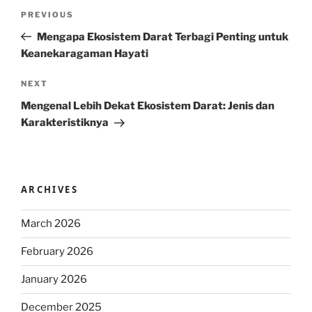
Post
Previous
PREVIOUS
navigation
Post
Mengapa Ekosistem Darat Terbagi Penting untuk
Keanekaragaman Hayati
Next
NEXT
Post
Mengenal Lebih Dekat Ekosistem Darat: Jenis dan
Karakteristiknya
ARCHIVES
March 2026
February 2026
January 2026
December 2025