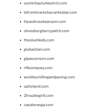
oysterbayturkeytrot.com
lafronterarestauranteybar.com
lilyandrosetearoom.com
olivesburgberrypatch.com
theslushkids.com
giobastian.com
glpascensori.com
rifloorepoxy.com
woolleymillingandpaving.com
uptonpvd.com
2troublegrill.com
casateranga.com