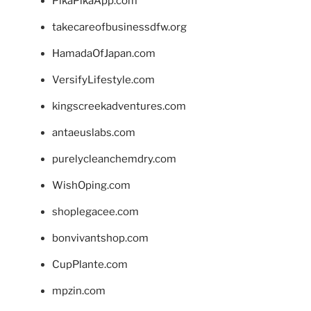
PikaPikaApp.com
takecareofbusinessdfw.org
HamadaOfJapan.com
VersifyLifestyle.com
kingscreekadventures.com
antaeuslabs.com
purelycleanchemdry.com
WishOping.com
shoplegacee.com
bonvivantshop.com
CupPlante.com
mpzin.com