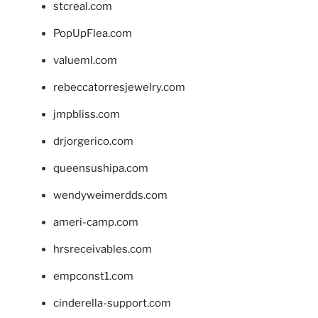
stcreal.com
PopUpFlea.com
valueml.com
rebeccatorresjewelry.com
jmpbliss.com
drjorgerico.com
queensushipa.com
wendyweimerdds.com
ameri-camp.com
hrsreceivables.com
empconst1.com
cinderella-support.com