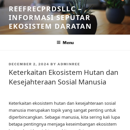
Skip
REEFRECPRDSLLC –
to
INFORMASI SEPUTAR
content
EKOSISTEM DARATAN
Menu
POSTED
DECEMBER 2, 2024
BY
ADMINREE
ON
Keterkaitan Ekosistem Hutan dan
Kesejahteraan Sosial Manusia
Keterkaitan ekosistem hutan dan kesejahteraan sosial
manusia merupakan topik yang sangat penting untuk
diperbincangkan. Sebagai manusia, kita sering kali lupa
betapa pentingnya menjaga keseimbangan ekosistem