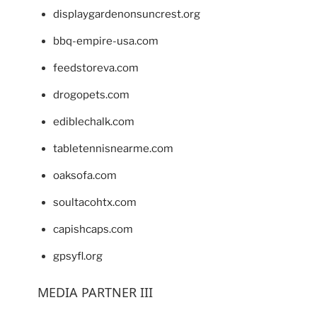
displaygardenonsuncrest.org
bbq-empire-usa.com
feedstoreva.com
drogopets.com
ediblechalk.com
tabletennisnearme.com
oaksofa.com
soultacohtx.com
capishcaps.com
gpsyfl.org
MEDIA PARTNER III