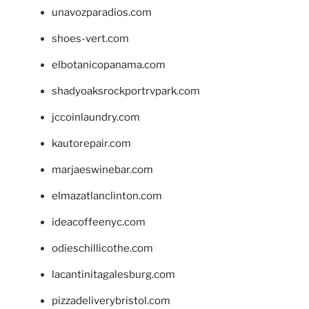
unavozparadios.com
shoes-vert.com
elbotanicopanama.com
shadyoaksrockportrvpark.com
jccoinlaundry.com
kautorepair.com
marjaeswinebar.com
elmazatlanclinton.com
ideacoffeenyc.com
odieschillicothe.com
lacantinitagalesburg.com
pizzadeliverybristol.com