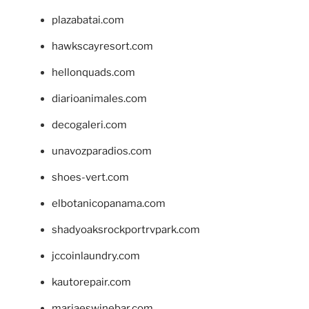
plazabatai.com
hawkscayresort.com
hellonquads.com
diarioanimales.com
decogaleri.com
unavozparadios.com
shoes-vert.com
elbotanicopanama.com
shadyoaksrockportrvpark.com
jccoinlaundry.com
kautorepair.com
marjaeswinebar.com