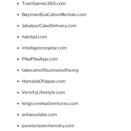
TrainGames365.com
BaytownEvaCationRentals.com
JabalpurCakeDelivery.com
halobjd.com
intelligenceqatar.com
PikaPikaApp.com
takecareofbusinessdfw.org
HamadaOfJapan.com
VersifyLifestyle.com
kingscreekadventures.com
antaeuslabs.com
purelycleanchemdry.com