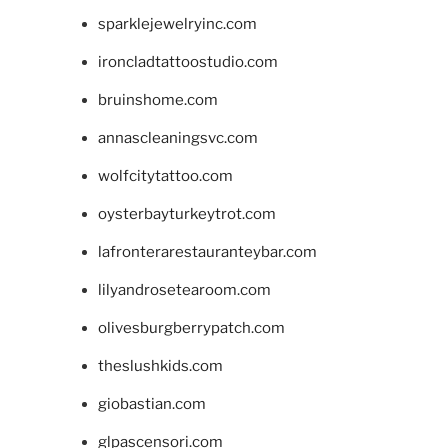
sparklejewelryinc.com
ironcladtattoostudio.com
bruinshome.com
annascleaningsvc.com
wolfcitytattoo.com
oysterbayturkeytrot.com
lafronterarestauranteybar.com
lilyandrosetearoom.com
olivesburgberrypatch.com
theslushkids.com
giobastian.com
glpascensori.com