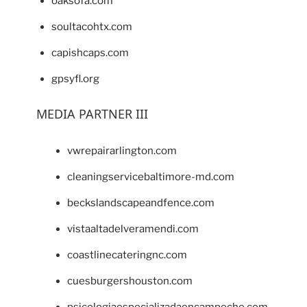
oaksofa.com
soultacohtx.com
capishcaps.com
gpsyfl.org
MEDIA PARTNER III
vwrepairarlington.com
cleaningservicebaltimore-md.com
beckslandscapeandfence.com
vistaaltadelveramendi.com
coastlinecateringnc.com
cuesburgershouston.com
psicologiaespecializadaencampeche.com