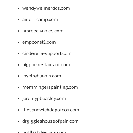
wendyweimerdds.com
ameri-camp.com
hrsreceivables.com
empconst1.com
cinderella-support.com
bigpinkrestaurant.com
inspirehuahin.com
memmingerspainting.com
jeremypbeasley.com
thesandwichdepotcos.com
drgiggleshouseofpain.com
hotflashdesigns.com