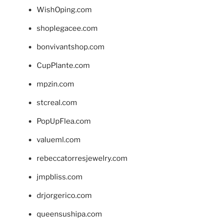
WishOping.com
shoplegacee.com
bonvivantshop.com
CupPlante.com
mpzin.com
stcreal.com
PopUpFlea.com
valueml.com
rebeccatorresjewelry.com
jmpbliss.com
drjorgerico.com
queensushipa.com