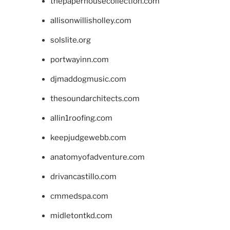
thepaperhousecollection.com
allisonwillisholley.com
solslite.org
portwayinn.com
djmaddogmusic.com
thesoundarchitects.com
allin1roofing.com
keepjudgewebb.com
anatomyofadventure.com
drivancastillo.com
cmmedspa.com
midletontkd.com