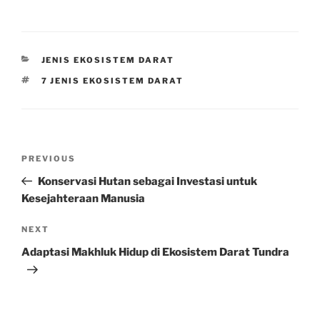
CATEGORIES
JENIS EKOSISTEM DARAT
TAGS
7 JENIS EKOSISTEM DARAT
Post
Previous
PREVIOUS
navigation
Post
Konservasi Hutan sebagai Investasi untuk
Kesejahteraan Manusia
Next
NEXT
Post
Adaptasi Makhluk Hidup di Ekosistem Darat Tundra