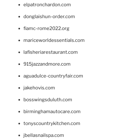
elpatronchardon.com
donglaishun-order.com
fiamc-rome2022.org
mariceworldessentials.com
lafisheriarestaurant.com
915jazzandmore.com
aguadulce-countryfair.com
jakehovis.com
bosswingsduluth.com
birminghamautocare.com
tonyscountrykitchen.com
jbellasnailspa.com