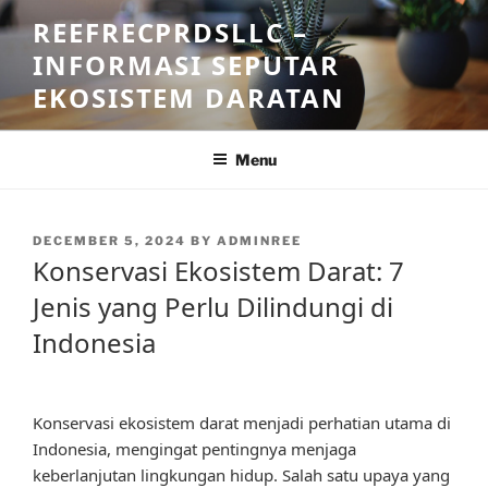
Skip
REEFRECPRDSLLC –
to
INFORMASI SEPUTAR
content
EKOSISTEM DARATAN
Menu
POSTED
DECEMBER 5, 2024
BY
ADMINREE
ON
Konservasi Ekosistem Darat: 7
Jenis yang Perlu Dilindungi di
Indonesia
Konservasi ekosistem darat menjadi perhatian utama di
Indonesia, mengingat pentingnya menjaga
keberlanjutan lingkungan hidup. Salah satu upaya yang