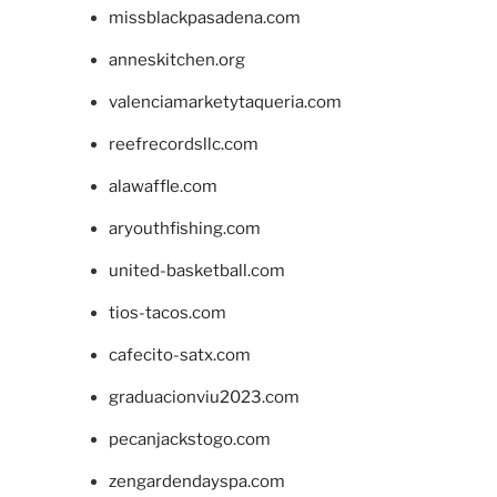
missblackpasadena.com
anneskitchen.org
valenciamarketytaqueria.com
reefrecordsllc.com
alawaffle.com
aryouthfishing.com
united-basketball.com
tios-tacos.com
cafecito-satx.com
graduacionviu2023.com
pecanjackstogo.com
zengardendayspa.com