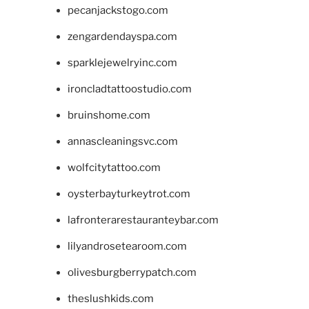
pecanjackstogo.com
zengardendayspa.com
sparklejewelryinc.com
ironcladtattoostudio.com
bruinshome.com
annascleaningsvc.com
wolfcitytattoo.com
oysterbayturkeytrot.com
lafronterarestauranteybar.com
lilyandrosetearoom.com
olivesburgberrypatch.com
theslushkids.com