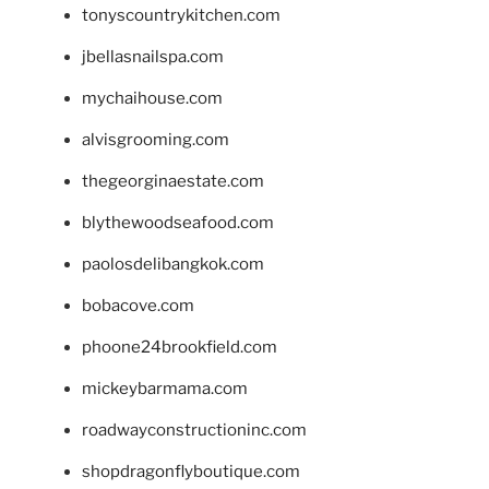
tonyscountrykitchen.com
jbellasnailspa.com
mychaihouse.com
alvisgrooming.com
thegeorginaestate.com
blythewoodseafood.com
paolosdelibangkok.com
bobacove.com
phoone24brookfield.com
mickeybarmama.com
roadwayconstructioninc.com
shopdragonflyboutique.com