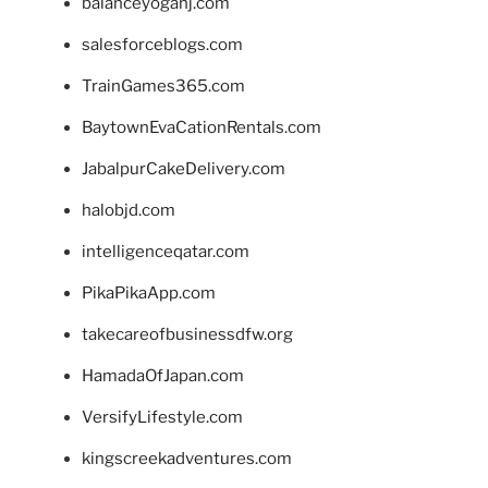
balanceyoganj.com
salesforceblogs.com
TrainGames365.com
BaytownEvaCationRentals.com
JabalpurCakeDelivery.com
halobjd.com
intelligenceqatar.com
PikaPikaApp.com
takecareofbusinessdfw.org
HamadaOfJapan.com
VersifyLifestyle.com
kingscreekadventures.com