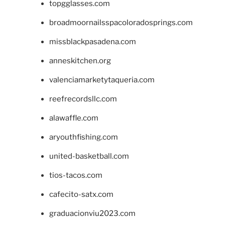
topgglasses.com
broadmoornailsspacoloradosprings.com
missblackpasadena.com
anneskitchen.org
valenciamarketytaqueria.com
reefrecordsllc.com
alawaffle.com
aryouthfishing.com
united-basketball.com
tios-tacos.com
cafecito-satx.com
graduacionviu2023.com