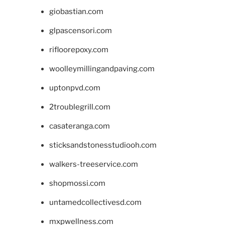
giobastian.com
glpascensori.com
rifloorepoxy.com
woolleymillingandpaving.com
uptonpvd.com
2troublegrill.com
casateranga.com
sticksandstonesstudiooh.com
walkers-treeservice.com
shopmossi.com
untamedcollectivesd.com
mxpwellness.com