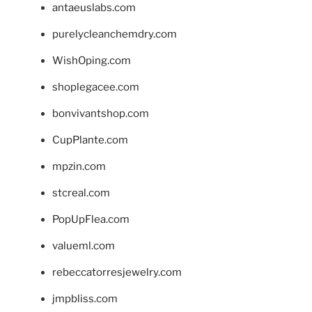
antaeuslabs.com
purelycleanchemdry.com
WishOping.com
shoplegacee.com
bonvivantshop.com
CupPlante.com
mpzin.com
stcreal.com
PopUpFlea.com
valueml.com
rebeccatorresjewelry.com
jmpbliss.com