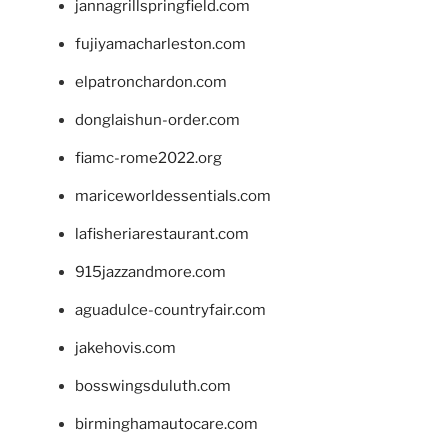
jannagrillspringfield.com
fujiyamacharleston.com
elpatronchardon.com
donglaishun-order.com
fiamc-rome2022.org
mariceworldessentials.com
lafisheriarestaurant.com
915jazzandmore.com
aguadulce-countryfair.com
jakehovis.com
bosswingsduluth.com
birminghamautocare.com