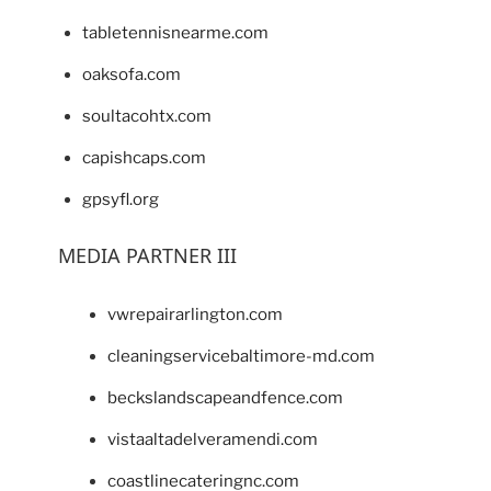
tabletennisnearme.com
oaksofa.com
soultacohtx.com
capishcaps.com
gpsyfl.org
MEDIA PARTNER III
vwrepairarlington.com
cleaningservicebaltimore-md.com
beckslandscapeandfence.com
vistaaltadelveramendi.com
coastlinecateringnc.com