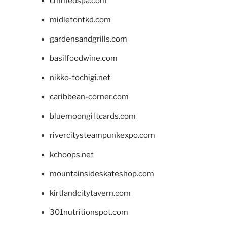
cmmedspa.com
midletontkd.com
gardensandgrills.com
basilfoodwine.com
nikko-tochigi.net
caribbean-corner.com
bluemoongiftcards.com
rivercitysteampunkexpo.com
kchoops.net
mountainsideskateshop.com
kirtlandcitytavern.com
301nutritionspot.com