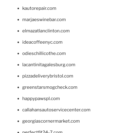
kautorepair.com
marjaeswinebar.com
elmazatlanclinton.com
ideacoffeenyc.com
odieschillicothe.com
lacantinitagalesburg.com
pizzadeliverybristol.com
greenstarsmogcheck.com
happypawspl.com
callahansautoservicecenter.com
georgiascornermarket.com
perfectfit24-7.com