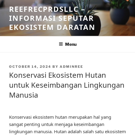
Skip
REEFRECPRDSLLC –
to
INFORMASI SEPUTAR
content
EKOSISTEM DARATAN
Menu
POSTED
OCTOBER 14, 2024
BY
ADMINREE
ON
Konservasi Ekosistem Hutan
untuk Keseimbangan Lingkungan
Manusia
Konservasi ekosistem hutan merupakan hal yang
sangat penting untuk menjaga keseimbangan
lingkungan manusia. Hutan adalah salah satu ekosistem