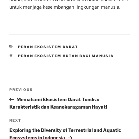
untuk menjaga keseimbangan lingkungan manusia.
CATEGORIES
PERAN EKOSISTEM DARAT
TAGS
PERAN EKOSISTEM HUTAN BAGI MANUSIA
Post
Previous
PREVIOUS
navigation
Post
Memahami Ekosistem Darat Tundra:
Karakteristik dan Keanekaragaman Hayati
Next
NEXT
Post
Exploring the Diversity of Terrestrial and Aquatic
Ecosystems in Indonesia