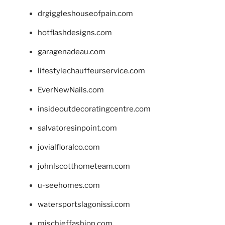
drgiggleshouseofpain.com
hotflashdesigns.com
garagenadeau.com
lifestylechauffeurservice.com
EverNewNails.com
insideoutdecoratingcentre.com
salvatoresinpoint.com
jovialfloralco.com
johnlscotthometeam.com
u-seehomes.com
watersportslagonissi.com
mischieffashion.com