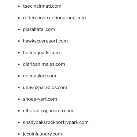
tsecincinnati.com
roderconstructiongroup.com
plazabatai.com
hawkscayresort.com
hellonquads.com
diarioanimales.com
decogaleri.com
unavozparadios.com
shoes-vert.com
elbotanicopanama.com
shadyoaksrockportrvpark.com
jccoinlaundry.com