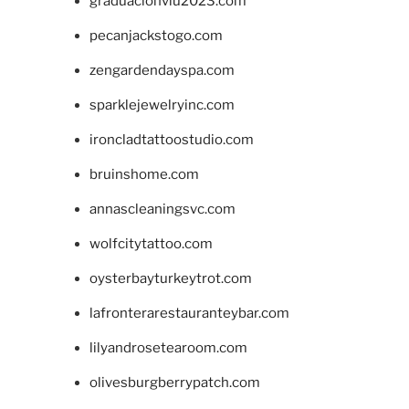
graduacionviu2023.com
pecanjackstogo.com
zengardendayspa.com
sparklejewelryinc.com
ironcladtattoostudio.com
bruinshome.com
annascleaningsvc.com
wolfcitytattoo.com
oysterbayturkeytrot.com
lafronterarestauranteybar.com
lilyandrosetearoom.com
olivesburgberrypatch.com