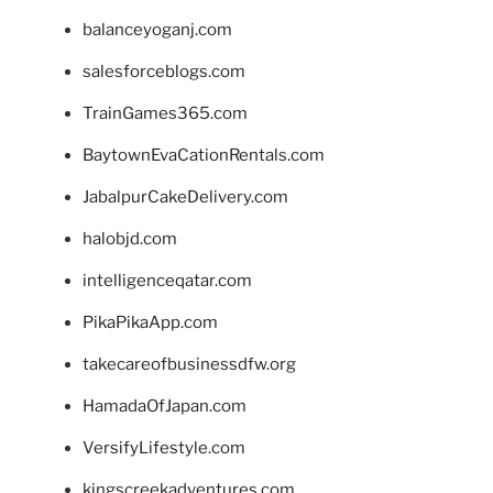
balanceyoganj.com
salesforceblogs.com
TrainGames365.com
BaytownEvaCationRentals.com
JabalpurCakeDelivery.com
halobjd.com
intelligenceqatar.com
PikaPikaApp.com
takecareofbusinessdfw.org
HamadaOfJapan.com
VersifyLifestyle.com
kingscreekadventures.com