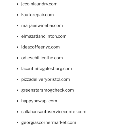
jccoinlaundry.com
kautorepair.com
marjaeswinebar.com
elmazatlanclinton.com
ideacoffeenyc.com
odieschillicothe.com
lacantinitagalesburg.com
pizzadeliverybristol.com
greenstarsmogcheck.com
happypawspl.com
callahansautoservicecenter.com
georgiascornermarket.com