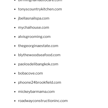
birminghamautocare.com
tonyscountrykitchen.com
jbellasnailspa.com
mychaihouse.com
alvisgrooming.com
thegeorginaestate.com
blythewoodseafood.com
paolosdelibangkok.com
bobacove.com
phoone24brookfield.com
mickeybarmama.com
roadwayconstructioninc.com