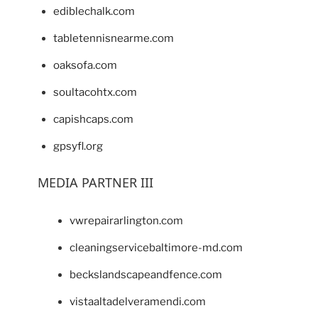
ediblechalk.com
tabletennisnearme.com
oaksofa.com
soultacohtx.com
capishcaps.com
gpsyfl.org
MEDIA PARTNER III
vwrepairarlington.com
cleaningservicebaltimore-md.com
beckslandscapeandfence.com
vistaaltadelveramendi.com