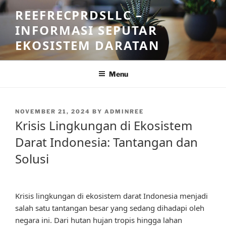
Skip
REEFRECPRDSLLC –
to
INFORMASI SEPUTAR
content
EKOSISTEM DARATAN
Menu
POSTED
NOVEMBER 21, 2024
BY
ADMINREE
ON
Krisis Lingkungan di Ekosistem
Darat Indonesia: Tantangan dan
Solusi
Krisis lingkungan di ekosistem darat Indonesia menjadi
salah satu tantangan besar yang sedang dihadapi oleh
negara ini. Dari hutan hujan tropis hingga lahan