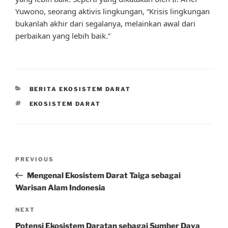
Yuwono, seorang aktivis lingkungan, “Krisis lingkungan
bukanlah akhir dari segalanya, melainkan awal dari
perbaikan yang lebih baik.”
CATEGORIES
BERITA EKOSISTEM DARAT
TAGS
EKOSISTEM DARAT
Post
Previous
PREVIOUS
navigation
Post
Mengenal Ekosistem Darat Taiga sebagai
Warisan Alam Indonesia
Next
NEXT
Post
Potensi Ekosistem Daratan sebagai Sumber Daya