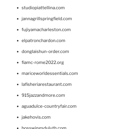
studiopiattellina.com
jannagrillspringfield.com
fujiyamacharleston.com
elpatronchardon.com
donglaishun-order.com
fiamc-rome2022.org
mariceworldessentials.com
lafisheriarestaurant.com
915jazzandmore.com
aguadulce-countryfair.com
jakehovis.com
bosswingsduluth.com