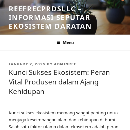
Skip
REEFRECPRDSLLC –
to
INFORMASI SEPUTAR
content
EKOSISTEM DARATAN
Menu
POSTED
JANUARY 2, 2025
BY
ADMINREE
ON
Kunci Sukses Ekosistem: Peran
Vital Produsen dalam Ajang
Kehidupan
Kunci sukses ekosistem memang sangat penting untuk
menjaga keseimbangan alam dan kehidupan di bumi.
Salah satu faktor utama dalam ekosistem adalah peran