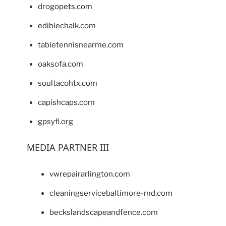
drogopets.com
ediblechalk.com
tabletennisnearme.com
oaksofa.com
soultacohtx.com
capishcaps.com
gpsyfl.org
MEDIA PARTNER III
vwrepairarlington.com
cleaningservicebaltimore-md.com
beckslandscapeandfence.com