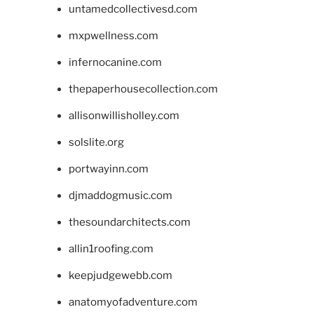
untamedcollectivesd.com
mxpwellness.com
infernocanine.com
thepaperhousecollection.com
allisonwillisholley.com
solslite.org
portwayinn.com
djmaddogmusic.com
thesoundarchitects.com
allin1roofing.com
keepjudgewebb.com
anatomyofadventure.com