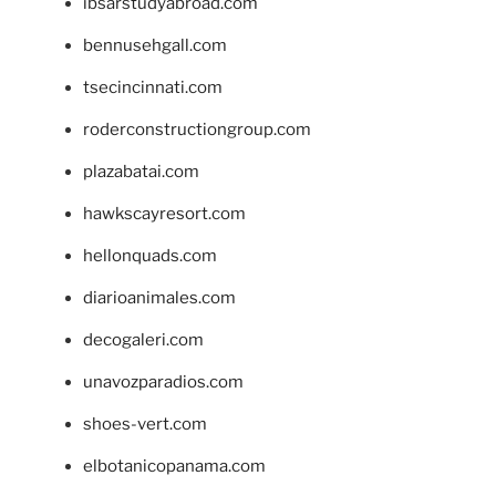
ibsarstudyabroad.com
bennusehgall.com
tsecincinnati.com
roderconstructiongroup.com
plazabatai.com
hawkscayresort.com
hellonquads.com
diarioanimales.com
decogaleri.com
unavozparadios.com
shoes-vert.com
elbotanicopanama.com