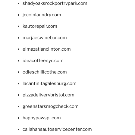
shadyoaksrockportrvpark.com
jccoinlaundry.com
kautorepair.com
marjaeswinebar.com
elmazatlanclinton.com
ideacoffeenyc.com
odieschillicothe.com
lacantinitagalesburg.com
pizzadeliverybristol.com
greenstarsmogcheck.com
happypawspl.com
callahansautoservicecenter.com