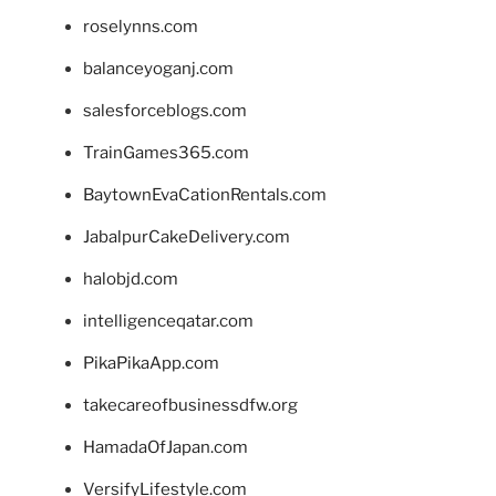
roselynns.com
balanceyoganj.com
salesforceblogs.com
TrainGames365.com
BaytownEvaCationRentals.com
JabalpurCakeDelivery.com
halobjd.com
intelligenceqatar.com
PikaPikaApp.com
takecareofbusinessdfw.org
HamadaOfJapan.com
VersifyLifestyle.com