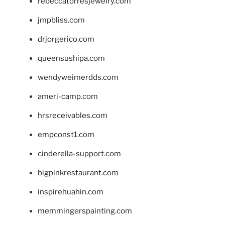
rebeccatorresjewelry.com
jmpbliss.com
drjorgerico.com
queensushipa.com
wendyweimerdds.com
ameri-camp.com
hrsreceivables.com
empconst1.com
cinderella-support.com
bigpinkrestaurant.com
inspirehuahin.com
memmingerspainting.com