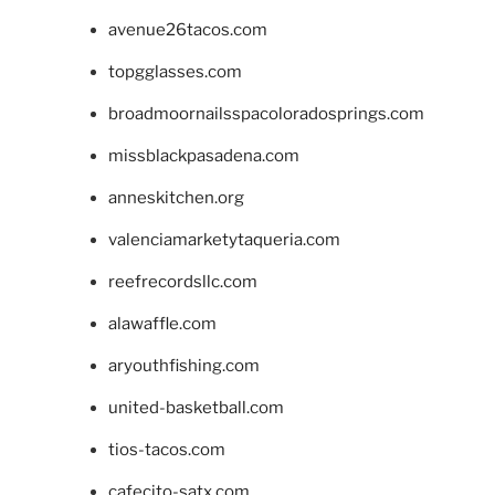
avenue26tacos.com
topgglasses.com
broadmoornailsspacoloradosprings.com
missblackpasadena.com
anneskitchen.org
valenciamarketytaqueria.com
reefrecordsllc.com
alawaffle.com
aryouthfishing.com
united-basketball.com
tios-tacos.com
cafecito-satx.com