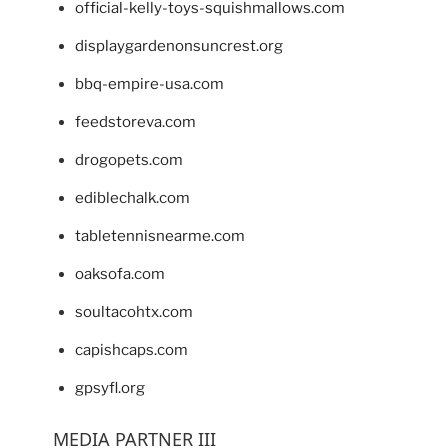
official-kelly-toys-squishmallows.com
displaygardenonsuncrest.org
bbq-empire-usa.com
feedstoreva.com
drogopets.com
ediblechalk.com
tabletennisnearme.com
oaksofa.com
soultacohtx.com
capishcaps.com
gpsyfl.org
MEDIA PARTNER III