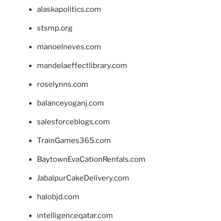
alaskapolitics.com
stsmp.org
manoelneves.com
mandelaeffectlibrary.com
roselynns.com
balanceyoganj.com
salesforceblogs.com
TrainGames365.com
BaytownEvaCationRentals.com
JabalpurCakeDelivery.com
halobjd.com
intelligenceqatar.com