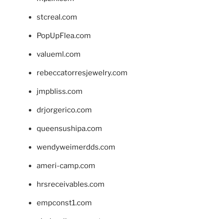
stcreal.com
PopUpFlea.com
valueml.com
rebeccatorresjewelry.com
jmpbliss.com
drjorgerico.com
queensushipa.com
wendyweimerdds.com
ameri-camp.com
hrsreceivables.com
empconst1.com