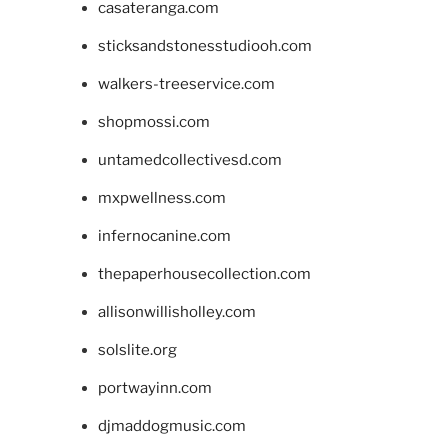
casateranga.com
sticksandstonesstudiooh.com
walkers-treeservice.com
shopmossi.com
untamedcollectivesd.com
mxpwellness.com
infernocanine.com
thepaperhousecollection.com
allisonwillisholley.com
solslite.org
portwayinn.com
djmaddogmusic.com