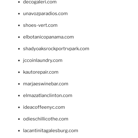
decogaleri.com
unavozparadios.com
shoes-vert.com
elbotanicopanama.com
shadyoaksrockportrvpark.com
jccoinlaundry.com
kautorepair.com
marjaeswinebar.com
elmazatlanclinton.com
ideacoffeenyc.com
odieschillicothe.com
lacantinitagalesburg.com