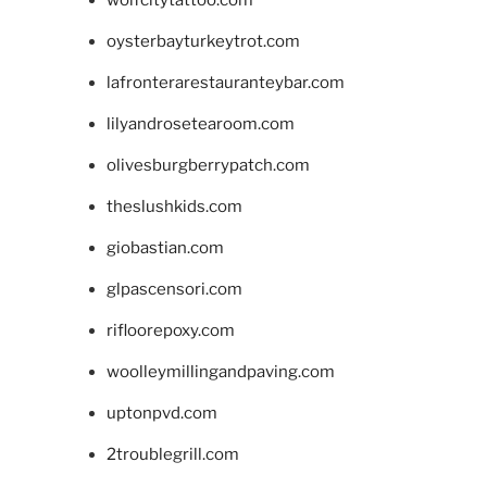
wolfcitytattoo.com
oysterbayturkeytrot.com
lafronterarestauranteybar.com
lilyandrosetearoom.com
olivesburgberrypatch.com
theslushkids.com
giobastian.com
glpascensori.com
rifloorepoxy.com
woolleymillingandpaving.com
uptonpvd.com
2troublegrill.com