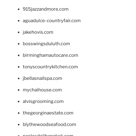
915jazzandmore.com
aguadulce-countryfair.com
jakehovis.com
bosswingsduluth.com
birminghamautocare.com
tonyscountrykitchen.com
jbellasnailspa.com
mychaihouse.com
alvisgrooming.com
thegeorginaestate.com
blythewoodseafood.com
paolosdelibangkok.com