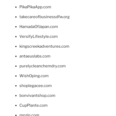
PikaPikaApp.com
takecareofbusinessdfw.org
HamadaOfJapan.com
VersifyLifestyle.com
kingscreekadventures.com
antaeuslabs.com
purelycleanchemdry.com
WishOping.com
shoplegacee.com
bonvivantshop.com
CupPlante.com
mpzin.com