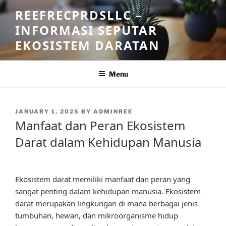
Skip
REEFRECPRDSLLC –
to
INFORMASI SEPUTAR
content
EKOSISTEM DARATAN
Menu
POSTED
JANUARY 1, 2025
BY
ADMINREE
ON
Manfaat dan Peran Ekosistem
Darat dalam Kehidupan Manusia
Ekosistem darat memiliki manfaat dan peran yang
sangat penting dalam kehidupan manusia. Ekosistem
darat merupakan lingkungan di mana berbagai jenis
tumbuhan, hewan, dan mikroorganisme hidup