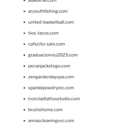
alawaffle.com
aryouthfishing.com
united-basketball.com
tios-tacos.com
cafecito-satx.com
graduacionviu2023.com
pecanjackstogo.com
zengardendayspa.com
sparklejewelryinc.com
ironcladtattoostudio.com
bruinshome.com
annascleaningsvc.com