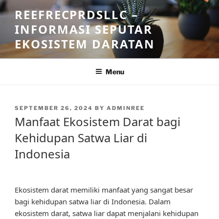
Skip
REEFRECPRDSLLC –
to
INFORMASI SEPUTAR
content
EKOSISTEM DARATAN
Menu
POSTED
SEPTEMBER 26, 2024
BY
ADMINREE
ON
Manfaat Ekosistem Darat bagi
Kehidupan Satwa Liar di
Indonesia
Ekosistem darat memiliki manfaat yang sangat besar
bagi kehidupan satwa liar di Indonesia. Dalam
ekosistem darat, satwa liar dapat menjalani kehidupan