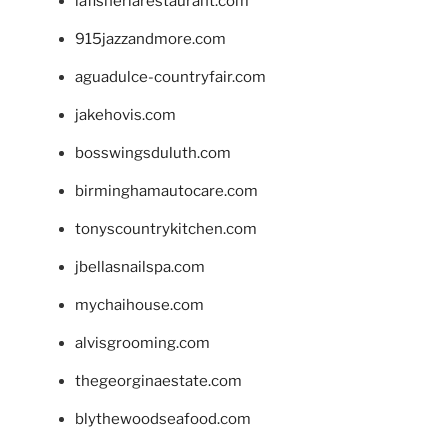
lafisheriarestaurant.com
915jazzandmore.com
aguadulce-countryfair.com
jakehovis.com
bosswingsduluth.com
birminghamautocare.com
tonyscountrykitchen.com
jbellasnailspa.com
mychaihouse.com
alvisgrooming.com
thegeorginaestate.com
blythewoodseafood.com