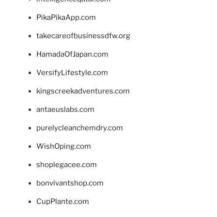
PikaPikaApp.com
takecareofbusinessdfw.org
HamadaOfJapan.com
VersifyLifestyle.com
kingscreekadventures.com
antaeuslabs.com
purelycleanchemdry.com
WishOping.com
shoplegacee.com
bonvivantshop.com
CupPlante.com