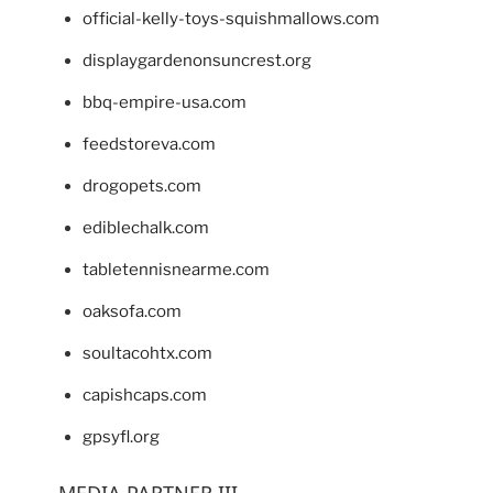
official-kelly-toys-squishmallows.com
displaygardenonsuncrest.org
bbq-empire-usa.com
feedstoreva.com
drogopets.com
ediblechalk.com
tabletennisnearme.com
oaksofa.com
soultacohtx.com
capishcaps.com
gpsyfl.org
MEDIA PARTNER III