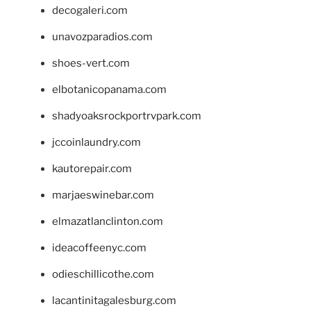
decogaleri.com
unavozparadios.com
shoes-vert.com
elbotanicopanama.com
shadyoaksrockportrvpark.com
jccoinlaundry.com
kautorepair.com
marjaeswinebar.com
elmazatlanclinton.com
ideacoffeenyc.com
odieschillicothe.com
lacantinitagalesburg.com