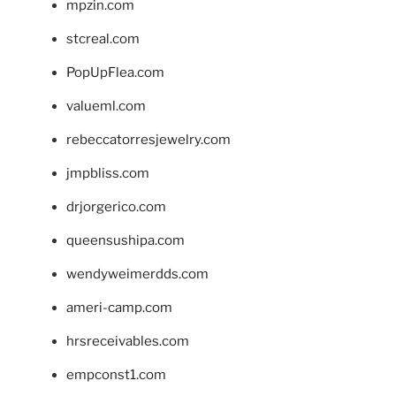
mpzin.com
stcreal.com
PopUpFlea.com
valueml.com
rebeccatorresjewelry.com
jmpbliss.com
drjorgerico.com
queensushipa.com
wendyweimerdds.com
ameri-camp.com
hrsreceivables.com
empconst1.com