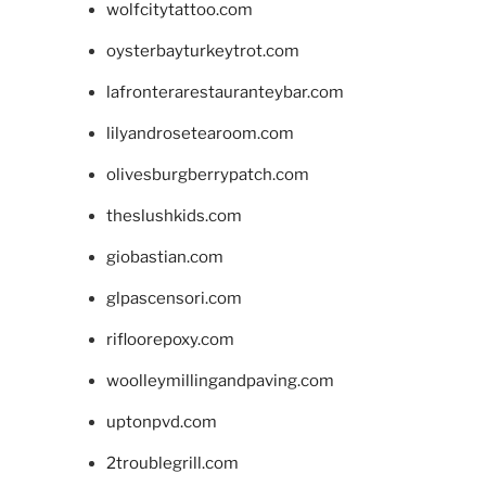
wolfcitytattoo.com
oysterbayturkeytrot.com
lafronterarestauranteybar.com
lilyandrosetearoom.com
olivesburgberrypatch.com
theslushkids.com
giobastian.com
glpascensori.com
rifloorepoxy.com
woolleymillingandpaving.com
uptonpvd.com
2troublegrill.com