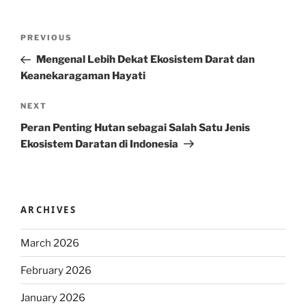
Post
Previous
PREVIOUS
navigation
Post
Mengenal Lebih Dekat Ekosistem Darat dan
Keanekaragaman Hayati
Next
NEXT
Post
Peran Penting Hutan sebagai Salah Satu Jenis
Ekosistem Daratan di Indonesia
ARCHIVES
March 2026
February 2026
January 2026