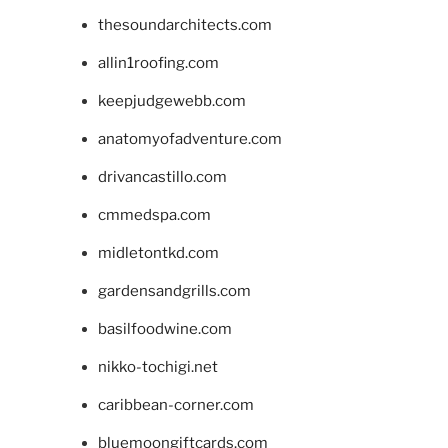
thesoundarchitects.com
allin1roofing.com
keepjudgewebb.com
anatomyofadventure.com
drivancastillo.com
cmmedspa.com
midletontkd.com
gardensandgrills.com
basilfoodwine.com
nikko-tochigi.net
caribbean-corner.com
bluemoongiftcards.com