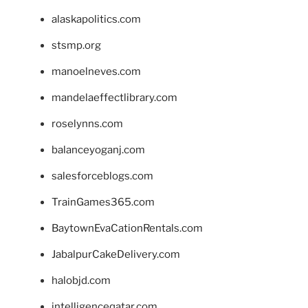
alaskapolitics.com
stsmp.org
manoelneves.com
mandelaeffectlibrary.com
roselynns.com
balanceyoganj.com
salesforceblogs.com
TrainGames365.com
BaytownEvaCationRentals.com
JabalpurCakeDelivery.com
halobjd.com
intelligenceqatar.com