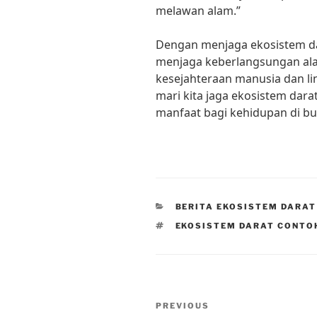
melawan alam.”
Dengan menjaga ekosistem da
menjaga keberlangsungan ala
kesejahteraan manusia dan li
mari kita jaga ekosistem dar
manfaat bagi kehidupan di bum
CATEGORIES
BERITA EKOSISTEM DARAT
TAGS
EKOSISTEM DARAT CONTO
Post
Previous
PREVIOUS