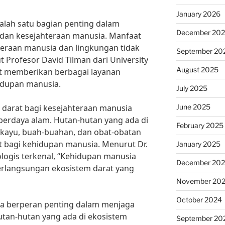
January 2026
alah satu bagian penting dalam
December 20
dan kesejahteraan manusia. Manfaat
teraan manusia dan lingkungan tidak
September 20
 Profesor David Tilman dari University
August 2025
at memberikan berbagai layanan
hidupan manusia.
July 2025
June 2025
 darat bagi kesejahteraan manusia
berdaya alam. Hutan-hutan yang ada di
February 2025
kayu, buah-buahan, dan obat-obatan
t bagi kehidupan manusia. Menurut Dr.
January 2025
ologis terkenal, “Kehidupan manusia
December 20
rlangsungan ekosistem darat yang
November 20
October 2024
juga berperan penting dalam menjaga
utan-hutan yang ada di ekosistem
September 20