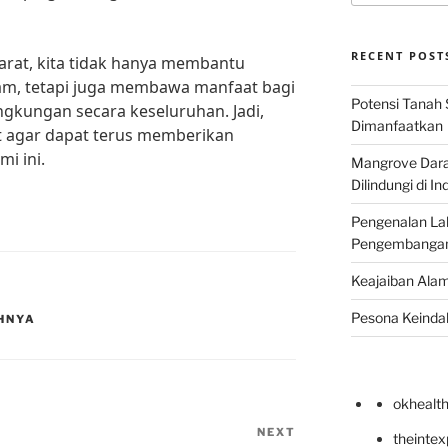
RECENT POST
rat, kita tidak hanya membantu
m, tetapi juga membawa manfaat bagi
Potensi Tanah 
ngkungan secara keseluruhan. Jadi,
Dimanfaatkan
at agar dapat terus memberikan
i ini.
Mangrove Darat
Dilindungi di I
Pengenalan La
Pengembangan 
Keajaiban Alam
Pesona Keindah
HNYA
okhealt
NEXT
Next
theinte