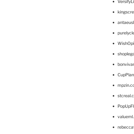
VersifyL
kingscr
antaeus
purelyc
WishOp
shopleg
bonviva
CupPlan
mpzin.c
stcreal.
PopUpFl
valueml
rebecca