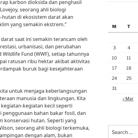
rap karbon dioksida dan penghasil
ovejoy, seorang ahli biologi
n-hutan di ekosistem darat akan
lim yang semakin ekstrem.”
M
T
arat saat ini semakin terancam oleh
orestasi, urbanisasi, dan perubahan
3
4
d Wildlife Fund (WWF), setiap tahunnya
10
11
ai ratusan ribu hektar akibat aktivitas
17
18
berdampak buruk bagi kesejahteraan
24
25
31
i kita untuk menjaga keberlangsungan
teraan manusia dan lingkungan. Kita
« Mar
egiatan-kegiatan kecil seperti
penggunaan bahan bakar fosil, dan
konservasi hutan. Seperti yang
Wilson, seorang ahli biologi terkemuka,
Search
rdampingan dengan alam, bukan
for: