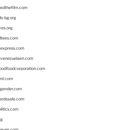
edthefilm.com
ds-bg.org
ves.org
tees.com
rsexpress.com
venezuelaen.com
oodfoodcorporation.com
nnt.com
gender.com
ardssale.com
litics.com
rg
neves.com