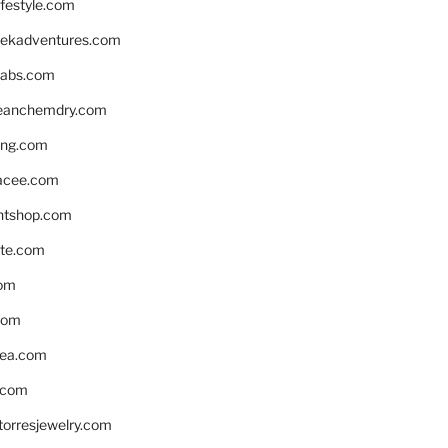
ifestyle.com
eekadventures.com
labs.com
leanchemdry.com
ing.com
acee.com
ntshop.com
te.com
om
com
ea.com
.com
torresjewelry.com