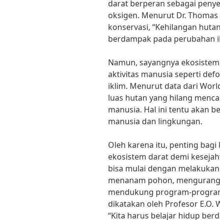
darat berperan sebagai penye
oksigen. Menurut Dr. Thomas L
konservasi, “Kehilangan huta
berdampak pada perubahan ik
Namun, sayangnya ekosistem d
aktivitas manusia seperti def
iklim. Menurut data dari Worl
luas hutan yang hilang mencap
manusia. Hal ini tentu akan 
manusia dan lingkungan.
Oleh karena itu, penting bag
ekosistem darat demi kesejah
bisa mulai dengan melakukan k
menanam pohon, mengurangi 
mendukung program-program 
dikatakan oleh Profesor E.O. 
“Kita harus belajar hidup be