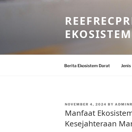
Skip
to
REEFRECPR
content
EKOSISTEM
Berita Ekosistem Darat
Jenis
POSTED
NOVEMBER 4, 2024
BY
ADMIN
ON
Manfaat Ekosistem
Kesejahteraan Ma