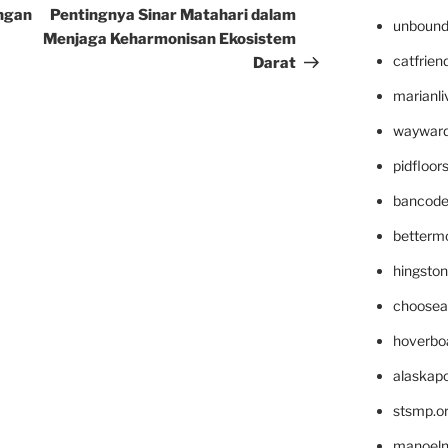
Post
ngan
Pentingnya Sinar Matahari dalam
unbound
Menjaga Keharmonisan Ekosistem
catfrien
Darat
marianli
wayward
pidfloo
bancode
betterm
hingsto
choosea
hoverbo
alaskapo
stsmp.o
manoel