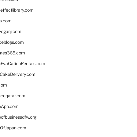
ffectlibrary.com
ns.com
yoganj.com
rceblogs.com
ames365.com
EvaCationRentals.com
rCakeDelivery.com
.com
enceqatar.com
aApp.com
eofbusinessdfw.org
OfJapan.com