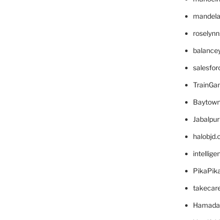
mandelae
roselyn
balance
salesfo
TrainG
Baytown
Jabalpu
halobjd
intellig
PikaPik
takecar
Hamada