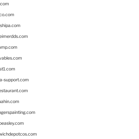
s.com
ico.com
shipa.com
eimerdds.com
camp.com
ivables.com
st1.com
la-support.com
estaurant.com
uahin.com
erspainting.com
beasley.com
wichdepotcos.com