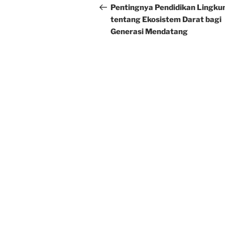
navigation
Post
Pentingnya Pendidikan Lingku
tentang Ekosistem Darat bagi
Generasi Mendatang