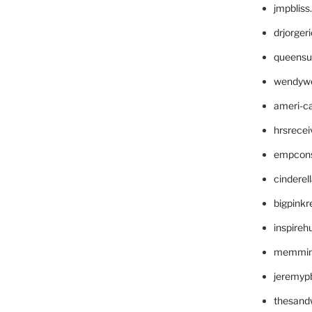
jmpblis
drjorger
queensu
wendyw
ameri-
hrsrece
empcon
cinderel
bigpinkr
inspireh
memming
jeremyp
thesand