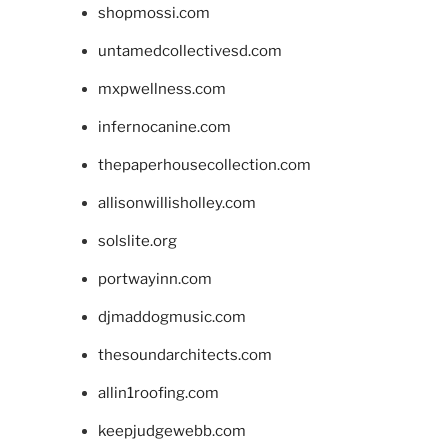
shopmossi.com
untamedcollectivesd.com
mxpwellness.com
infernocanine.com
thepaperhousecollection.com
allisonwillisholley.com
solslite.org
portwayinn.com
djmaddogmusic.com
thesoundarchitects.com
allin1roofing.com
keepjudgewebb.com