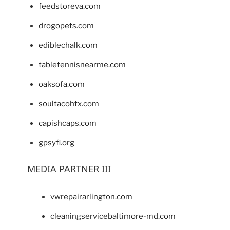
feedstoreva.com
drogopets.com
ediblechalk.com
tabletennisnearme.com
oaksofa.com
soultacohtx.com
capishcaps.com
gpsyfl.org
MEDIA PARTNER III
vwrepairarlington.com
cleaningservicebaltimore-md.com