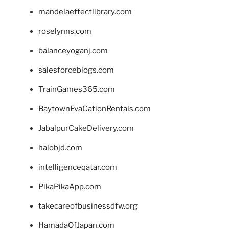
mandelaeffectlibrary.com
roselynns.com
balanceyoganj.com
salesforceblogs.com
TrainGames365.com
BaytownEvaCationRentals.com
JabalpurCakeDelivery.com
halobjd.com
intelligenceqatar.com
PikaPikaApp.com
takecareofbusinessdfw.org
HamadaOfJapan.com