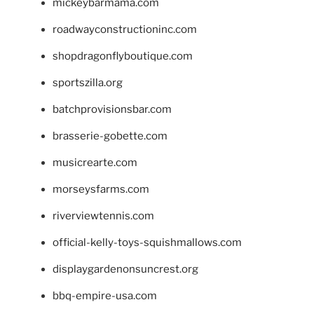
mickeybarmama.com
roadwayconstructioninc.com
shopdragonflyboutique.com
sportszilla.org
batchprovisionsbar.com
brasserie-gobette.com
musicrearte.com
morseysfarms.com
riverviewtennis.com
official-kelly-toys-squishmallows.com
displaygardenonsuncrest.org
bbq-empire-usa.com