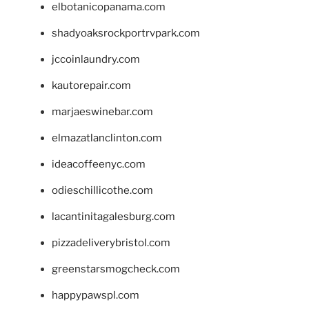
elbotanicopanama.com
shadyoaksrockportrvpark.com
jccoinlaundry.com
kautorepair.com
marjaeswinebar.com
elmazatlanclinton.com
ideacoffeenyc.com
odieschillicothe.com
lacantinitagalesburg.com
pizzadeliverybristol.com
greenstarsmogcheck.com
happypawspl.com