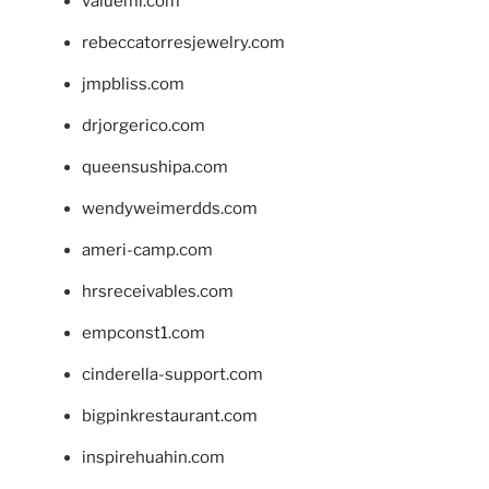
valueml.com
rebeccatorresjewelry.com
jmpbliss.com
drjorgerico.com
queensushipa.com
wendyweimerdds.com
ameri-camp.com
hrsreceivables.com
empconst1.com
cinderella-support.com
bigpinkrestaurant.com
inspirehuahin.com