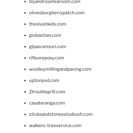
lilyandrosetearoom.com
olivesburgberrypatch.com
theslushkids.com
giobastian.com
glpascensori.com
rifloorepoxy.com
woolleymillingandpaving.com
uptonpvd.com
2troublegrill.com
casateranga.com
sticksandstonesstudiooh.com
walkers-treeservice.com