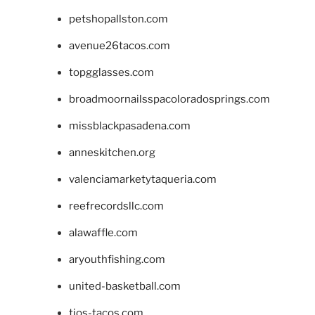
petshopallston.com
avenue26tacos.com
topgglasses.com
broadmoornailsspacoloradosprings.com
missblackpasadena.com
anneskitchen.org
valenciamarketytaqueria.com
reefrecordsllc.com
alawaffle.com
aryouthfishing.com
united-basketball.com
tios-tacos.com