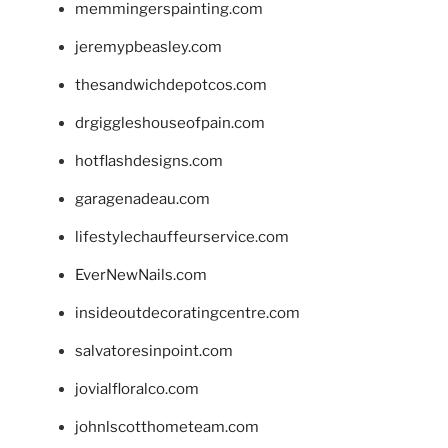
memmingerspainting.com
jeremypbeasley.com
thesandwichdepotcos.com
drgiggleshouseofpain.com
hotflashdesigns.com
garagenadeau.com
lifestylechauffeurservice.com
EverNewNails.com
insideoutdecoratingcentre.com
salvatoresinpoint.com
jovialfloralco.com
johnlscotthometeam.com