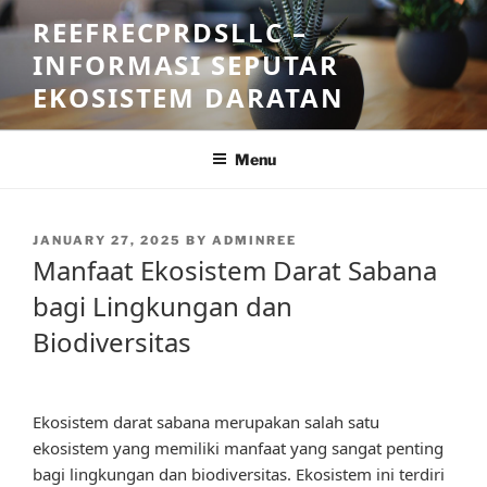
Skip
REEFRECPRDSLLC –
to
INFORMASI SEPUTAR
content
EKOSISTEM DARATAN
Menu
POSTED
JANUARY 27, 2025
BY
ADMINREE
ON
Manfaat Ekosistem Darat Sabana
bagi Lingkungan dan
Biodiversitas
Ekosistem darat sabana merupakan salah satu
ekosistem yang memiliki manfaat yang sangat penting
bagi lingkungan dan biodiversitas. Ekosistem ini terdiri