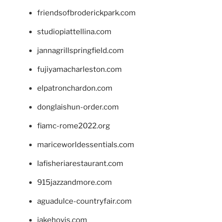
friendsofbroderickpark.com
studiopiattellina.com
jannagrillspringfield.com
fujiyamacharleston.com
elpatronchardon.com
donglaishun-order.com
fiamc-rome2022.org
mariceworldessentials.com
lafisheriarestaurant.com
915jazzandmore.com
aguadulce-countryfair.com
jakehovis.com