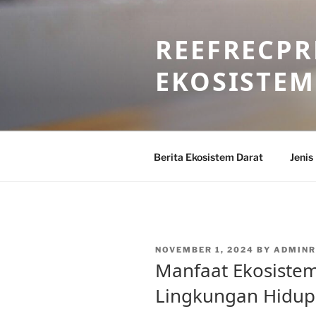
Skip
to
REEFRECPR
content
EKOSISTEM
Berita Ekosistem Darat
Jenis
POSTED
NOVEMBER 1, 2024
BY
ADMINR
ON
Manfaat Ekosistem
Lingkungan Hidup