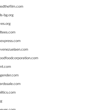
edthefilm.com
ds-bg.org
ves.org
tees.com
rsexpress.com
venezuelaen.com
oodfoodcorporation.com
nnt.com
gender.com
ardssale.com
litics.com
rg
neves.com