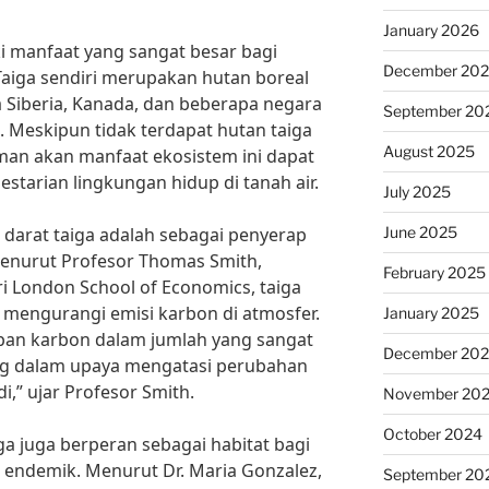
January 2026
ki manfaat yang sangat besar bagi
December 20
Taiga sendiri merupakan hutan boreal
a Siberia, Kanada, dan beberapa negara
September 20
n. Meskipun tidak terdapat hutan taiga
August 2025
an akan manfaat ekosistem ini dapat
estarian lingkungan hidup di tanah air.
July 2025
June 2025
 darat taiga adalah sebagai penyerap
Menurut Profesor Thomas Smith,
February 2025
i London School of Economics, taiga
 mengurangi emisi karbon di atmosfer.
January 2025
an karbon dalam jumlah yang sangat
December 20
ing dalam upaya mengatasi perubahan
di,” ujar Profesor Smith.
November 20
October 2024
iga juga berperan sebagai habitat bagi
a endemik. Menurut Dr. Maria Gonzalez,
September 20