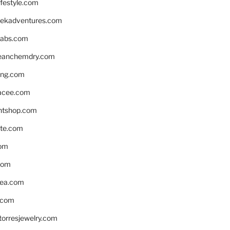
ifestyle.com
eekadventures.com
labs.com
leanchemdry.com
ing.com
acee.com
ntshop.com
te.com
om
com
ea.com
.com
torresjewelry.com