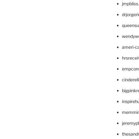
jmpblis
drjorger
queensu
wendyw
ameri-
hrsrece
empcon
cinderel
bigpinkr
inspireh
memming
jeremyp
thesand