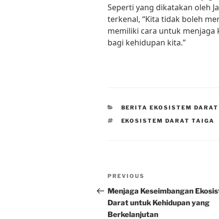
Seperti yang dikatakan oleh J
terkenal, “Kita tidak boleh m
memiliki cara untuk menjaga
bagi kehidupan kita.”
CATEGORIES
BERITA EKOSISTEM DARAT
TAGS
EKOSISTEM DARAT TAIGA
Post
Previous
PREVIOUS
navigation
Post
Menjaga Keseimbangan Ekosi
Darat untuk Kehidupan yang
Berkelanjutan