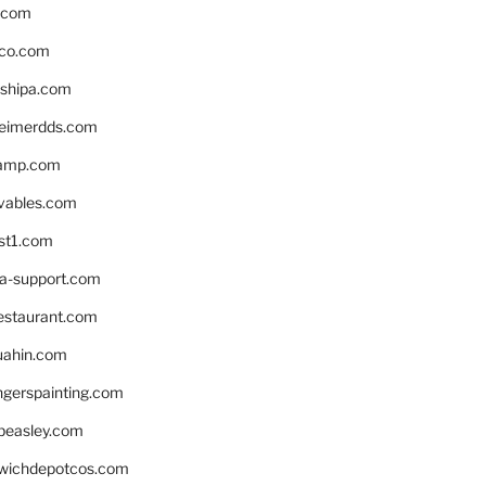
s.com
ico.com
shipa.com
eimerdds.com
camp.com
ivables.com
st1.com
la-support.com
estaurant.com
uahin.com
erspainting.com
beasley.com
wichdepotcos.com