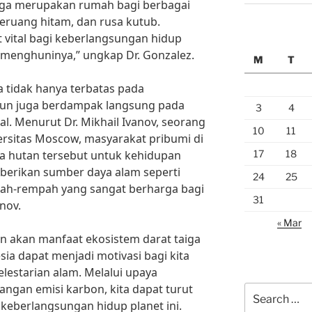
taiga merupakan rumah bagi berbagai
 beruang hitam, dan rusa kutub.
t vital bagi keberlangsungan hidup
 menghuninya,” ungkap Dr. Gonzalez.
M
T
a tidak hanya terbatas pada
mun juga berdampak langsung pada
3
4
l. Menurut Dr. Mikhail Ivanov, seorang
10
11
versitas Moscow, masyarakat pribumi di
17
18
a hutan tersebut untuk kehidupan
mberikan sumber daya alam seperti
24
25
ah-rempah yang sangat berharga bagi
31
anov.
« Mar
 akan manfaat ekosistem darat taiga
ia dapat menjadi motivasi bagi kita
elestarian alam. Melalui upaya
angan emisi karbon, kita dapat turut
Search
keberlangsungan hidup planet ini.
for: