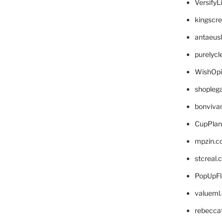
VersifyL
kingscr
antaeus
purelyc
WishOp
shopleg
bonviva
CupPlan
mpzin.c
stcreal.
PopUpFl
valueml
rebecca