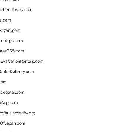
ffectlibrary.com
ns.com
yoganj.com
rceblogs.com
ames365.com
EvaCationRentals.com
rCakeDelivery.com
.com
enceqatar.com
aApp.com
eofbusinessdfw.org
OfJapan.com