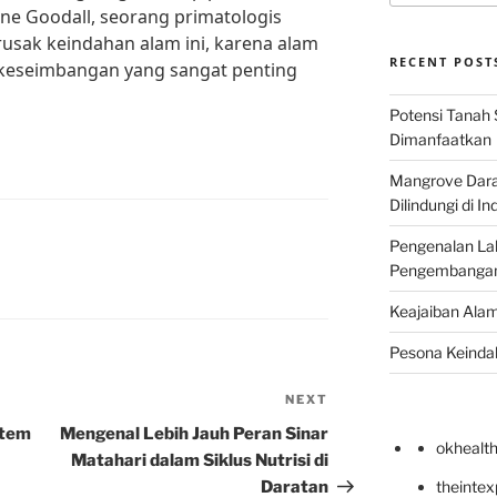
ane Goodall, seorang primatologis
erusak keindahan alam ini, karena alam
RECENT POST
 keseimbangan yang sangat penting
Potensi Tanah 
Dimanfaatkan
Mangrove Darat
Dilindungi di I
Pengenalan La
Pengembangan 
Keajaiban Alam
Pesona Keindah
NEXT
Next
Post
stem
Mengenal Lebih Jauh Peran Sinar
okhealt
Matahari dalam Siklus Nutrisi di
Daratan
theinte