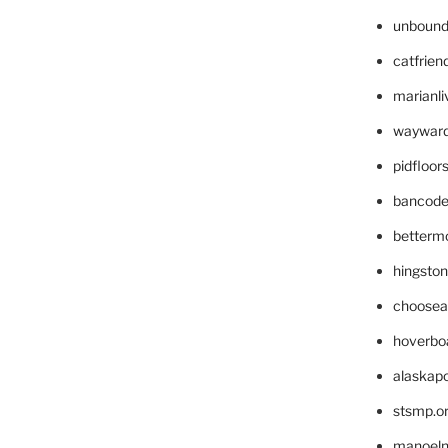
unbound
catfrien
marianli
wayward
pidfloo
bancode
betterm
hingsto
choosea
hoverbo
alaskapo
stsmp.o
manoel