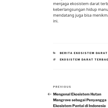
menjaga ekosistem darat ter
keberlangsungan hidup manus
mendatang juga bisa menikmat
ini.
CATEGORIES
BERITA EKOSISTEM DARAT
TAGS
EKOSISTEM DARAT TERBAG
Post
Previous
PREVIOUS
navigation
Post
Mengenal Ekosistem Hutan
Mangrove sebagai Penyangga
Ekosistem Pantai di Indonesia