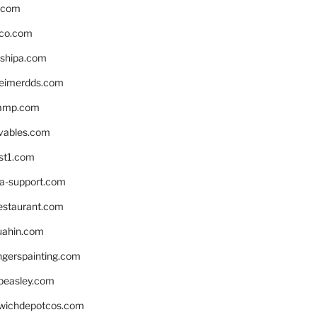
s.com
ico.com
shipa.com
eimerdds.com
camp.com
ivables.com
st1.com
la-support.com
estaurant.com
uahin.com
erspainting.com
beasley.com
wichdepotcos.com