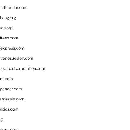
edthefilm.com
ds-bg.org
ves.org
tees.com
rsexpress.com
venezuelaen.com
oodfoodcorporation.com
nnt.com
gender.com
ardssale.com
litics.com
rg
neves.com