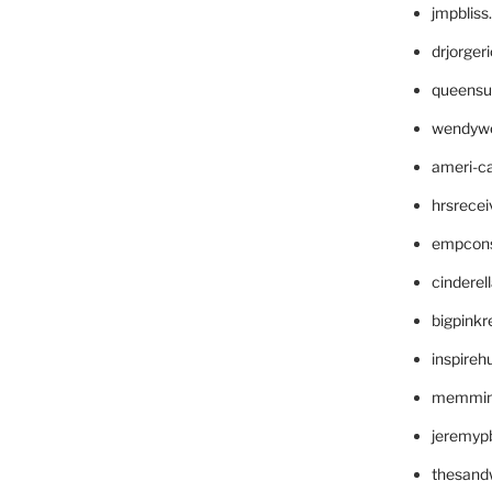
jmpblis
drjorger
queensu
wendyw
ameri-
hrsrece
empcon
cinderel
bigpinkr
inspireh
memming
jeremyp
thesand