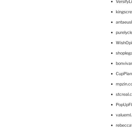
VersifyL
kingscr
antaeus
purelyc
WishOp
shopleg
bonviva
CupPlan
mpzin.c
stcreal.
PopUpFl
valueml
rebecca