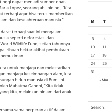
tinggi dapat menjadi sumber obat-
ria Lopez, seorang ahli biologi, “Kita
t terbagi agar bisa terus memberikan
lam dan kesejahteraan manusia.”
M
T
arat terbagi saat ini mengalami
nusia seperti deforestasi dan
3
4
 World Wildlife Fund, setiap tahunnya
10
11
pai ribuan hektar akibat pembukaan
17
18
u pemukiman.
24
25
 kita untuk menjaga dan melestarikan
31
gan menjaga keseimbangan alam, kita
sungan hidup manusia di Bumi ini.
« Mar
oleh Mahatma Gandhi, “Kita tidak
ang kita, melainkan pinjam dari anak
Search
bersama-sama berperan aktif dalam
for: