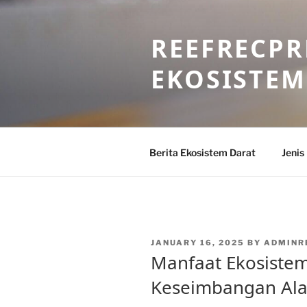
Skip
to
REEFRECPR
content
EKOSISTEM
Berita Ekosistem Darat
Jenis
POSTED
JANUARY 16, 2025
BY
ADMINR
ON
Manfaat Ekosistem
Keseimbangan Al