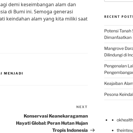
bagi demi keseimbangan alam dan
ia di Bumi ini. Semoga generasi
RECENT POST
i keindahan alam yang kita miliki saat
Potensi Tanah 
Dimanfaatkan
Mangrove Darat
Dilindungi di I
Pengenalan La
Pengembangan 
I MENJADI
Keajaiban Alam
Pesona Keindah
NEXT
Next
Post
Konservasi Keanekaragaman
okhealt
Hayati Global: Peran Hutan Hujan
Tropis Indonesia
theinte