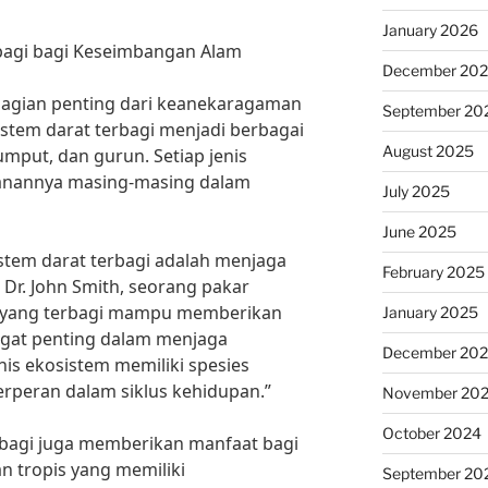
January 2026
bagi bagi Keseimbangan Alam
December 20
agian penting dari keanekaragaman
September 20
istem darat terbagi menjadi berbagai
August 2025
umput, dan gurun. Setiap jenis
ranannya masing-masing dalam
July 2025
June 2025
istem darat terbagi adalah menjaga
February 2025
Dr. John Smith, seorang pakar
t yang terbagi mampu memberikan
January 2025
gat penting dalam menjaga
December 20
nis ekosistem memiliki spesies
peran dalam siklus kehidupan.”
November 20
October 2024
erbagi juga memberikan manfaat bagi
n tropis yang memiliki
September 20