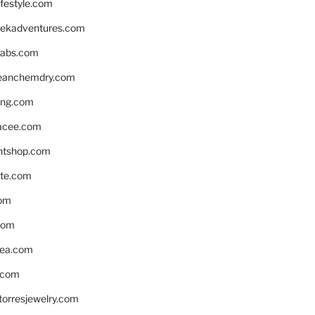
ifestyle.com
eekadventures.com
labs.com
leanchemdry.com
ing.com
acee.com
ntshop.com
te.com
om
com
ea.com
.com
torresjewelry.com