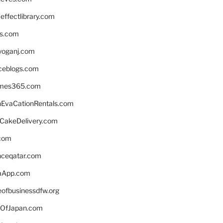
ffectlibrary.com
ns.com
yoganj.com
rceblogs.com
ames365.com
EvaCationRentals.com
rCakeDelivery.com
.com
enceqatar.com
aApp.com
eofbusinessdfw.org
OfJapan.com