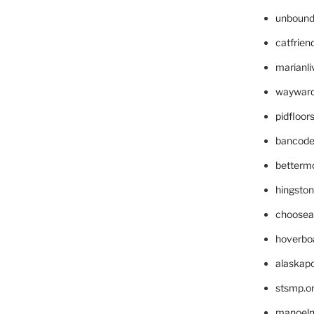
unbound
catfrien
marianli
wayward
pidfloo
bancode
betterm
hingsto
choosea
hoverbo
alaskapo
stsmp.o
manoel