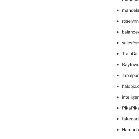
mandelae
roselyn
balance
salesfo
TrainG
Baytown
Jabalpu
halobjd
intellig
PikaPik
takecar
Hamada