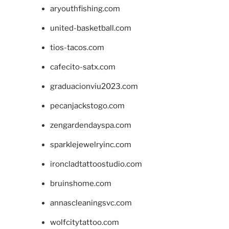
aryouthfishing.com
united-basketball.com
tios-tacos.com
cafecito-satx.com
graduacionviu2023.com
pecanjackstogo.com
zengardendayspa.com
sparklejewelryinc.com
ironcladtattoostudio.com
bruinshome.com
annascleaningsvc.com
wolfcitytattoo.com