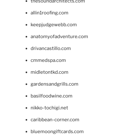
thesoundarchitects.com
allin1roofing.com
keepjudgewebb.com
anatomyofadventure.com
drivancastillo.com
cmmedspa.com
midletontkd.com
gardensandgrills.com
basilfoodwine.com
nikko-tochigi.net
caribbean-corner.com
bluemoongiftcards.com