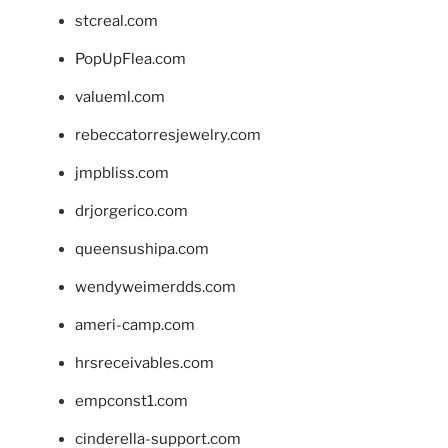
stcreal.com
PopUpFlea.com
valueml.com
rebeccatorresjewelry.com
jmpbliss.com
drjorgerico.com
queensushipa.com
wendyweimerdds.com
ameri-camp.com
hrsreceivables.com
empconst1.com
cinderella-support.com