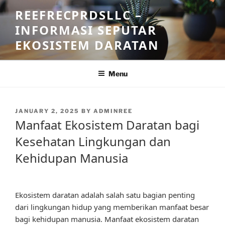
Skip
REEFRECPRDSLLC –
to
INFORMASI SEPUTAR
content
EKOSISTEM DARATAN
Menu
POSTED
JANUARY 2, 2025
BY
ADMINREE
ON
Manfaat Ekosistem Daratan bagi
Kesehatan Lingkungan dan
Kehidupan Manusia
Ekosistem daratan adalah salah satu bagian penting
dari lingkungan hidup yang memberikan manfaat besar
bagi kehidupan manusia. Manfaat ekosistem daratan