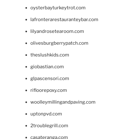
oysterbayturkeytrot.com
lafronterarestauranteybar.com
lilyandrosetearoom.com
olivesburgberrypatch.com
theslushkids.com
giobastian.com
glpascensori.com
rifloorepoxy.com
woolleymillingandpaving.com
uptonpvd.com
2troublegrill.com
casateranga.com