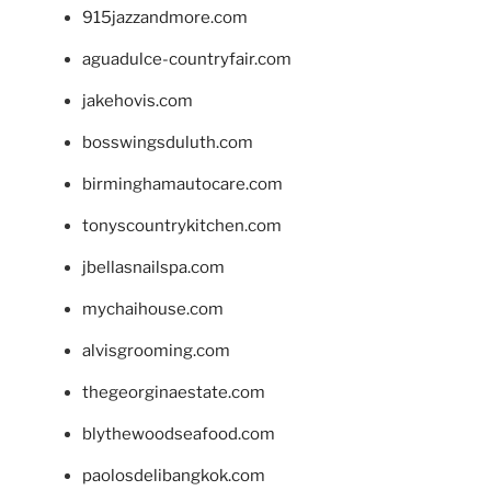
915jazzandmore.com
aguadulce-countryfair.com
jakehovis.com
bosswingsduluth.com
birminghamautocare.com
tonyscountrykitchen.com
jbellasnailspa.com
mychaihouse.com
alvisgrooming.com
thegeorginaestate.com
blythewoodseafood.com
paolosdelibangkok.com