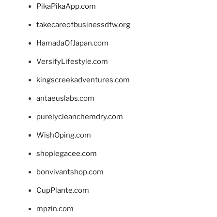
PikaPikaApp.com
takecareofbusinessdfw.org
HamadaOfJapan.com
VersifyLifestyle.com
kingscreekadventures.com
antaeuslabs.com
purelycleanchemdry.com
WishOping.com
shoplegacee.com
bonvivantshop.com
CupPlante.com
mpzin.com