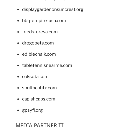
displaygardenonsuncrest.org
bbq-empire-usa.com
feedstoreva.com
drogopets.com
ediblechalk.com
tabletennisnearme.com
oaksofa.com
soultacohtx.com
capishcaps.com
gpsyfl.org
MEDIA PARTNER III