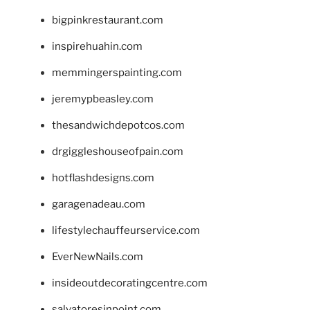
bigpinkrestaurant.com
inspirehuahin.com
memmingerspainting.com
jeremypbeasley.com
thesandwichdepotcos.com
drgiggleshouseofpain.com
hotflashdesigns.com
garagenadeau.com
lifestylechauffeurservice.com
EverNewNails.com
insideoutdecoratingcentre.com
salvatoresinpoint.com