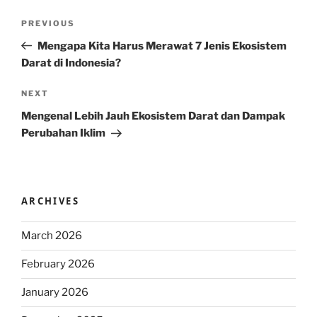
Post
Previous
PREVIOUS
navigation
Post
Mengapa Kita Harus Merawat 7 Jenis Ekosistem
Darat di Indonesia?
Next
NEXT
Post
Mengenal Lebih Jauh Ekosistem Darat dan Dampak
Perubahan Iklim
ARCHIVES
March 2026
February 2026
January 2026