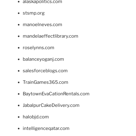
alaskapolitics.com
stsmp.org
manoelneves.com
mandelaeffectlibrary.com
roselynns.com
balanceyoganj.com
salesforceblogs.com
TrainGames365.com
BaytownEvaCationRentals.com
JabalpurCakeDelivery.com
halobjd.com
intelligenceqatar.com