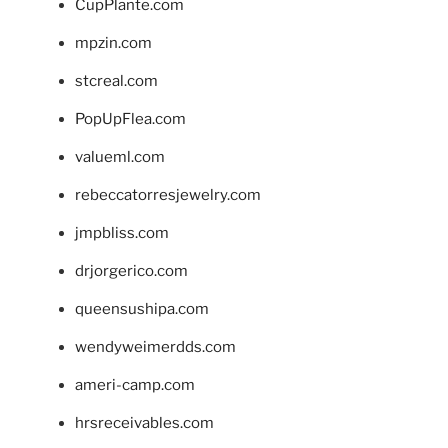
CupPlante.com
mpzin.com
stcreal.com
PopUpFlea.com
valueml.com
rebeccatorresjewelry.com
jmpbliss.com
drjorgerico.com
queensushipa.com
wendyweimerdds.com
ameri-camp.com
hrsreceivables.com