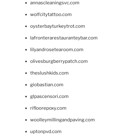
annascleaningsvc.com
wolfcitytattoo.com
oysterbayturkeytrot.com
lafronterarestauranteybar.com
lilyandrosetearoom.com
olivesburgberrypatch.com
theslushkids.com
giobastian.com
glpascensori.com
rifloorepoxy.com
woolleymillingandpaving.com
uptonpvd.com