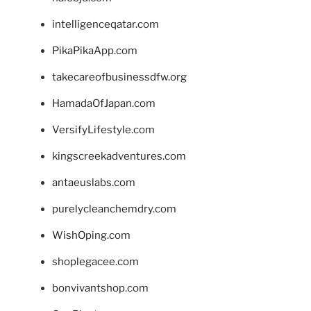
intelligenceqatar.com
PikaPikaApp.com
takecareofbusinessdfw.org
HamadaOfJapan.com
VersifyLifestyle.com
kingscreekadventures.com
antaeuslabs.com
purelycleanchemdry.com
WishOping.com
shoplegacee.com
bonvivantshop.com