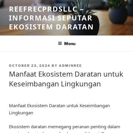
Skip
REEFRECPRDSLLC –
to
INFORMASI SEPUTAR
content
EKOSISTEM DARATAN
Menu
POSTED
OCTOBER 23, 2024
BY
ADMINREE
ON
Manfaat Ekosistem Daratan untuk
Keseimbangan Lingkungan
Manfaat Ekosistem Daratan untuk Keseimbangan
Lingkungan
Ekosistem daratan memegang peranan penting dalam