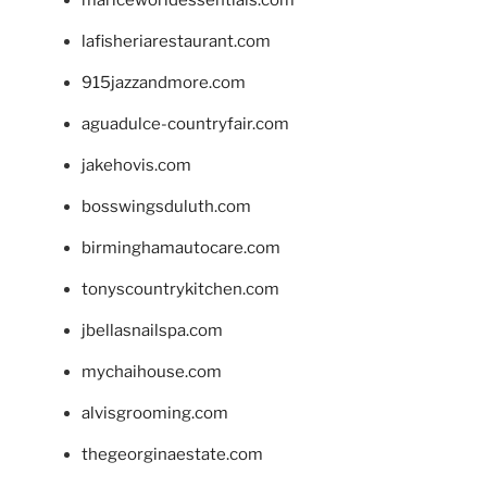
mariceworldessentials.com
lafisheriarestaurant.com
915jazzandmore.com
aguadulce-countryfair.com
jakehovis.com
bosswingsduluth.com
birminghamautocare.com
tonyscountrykitchen.com
jbellasnailspa.com
mychaihouse.com
alvisgrooming.com
thegeorginaestate.com