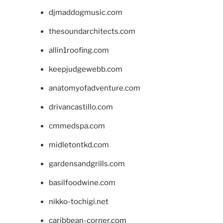
djmaddogmusic.com
thesoundarchitects.com
allin1roofing.com
keepjudgewebb.com
anatomyofadventure.com
drivancastillo.com
cmmedspa.com
midletontkd.com
gardensandgrills.com
basilfoodwine.com
nikko-tochigi.net
caribbean-corner.com