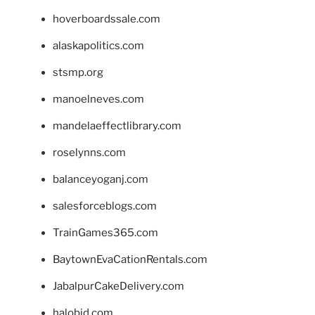
hoverboardssale.com
alaskapolitics.com
stsmp.org
manoelneves.com
mandelaeffectlibrary.com
roselynns.com
balanceyoganj.com
salesforceblogs.com
TrainGames365.com
BaytownEvaCationRentals.com
JabalpurCakeDelivery.com
halobjd.com