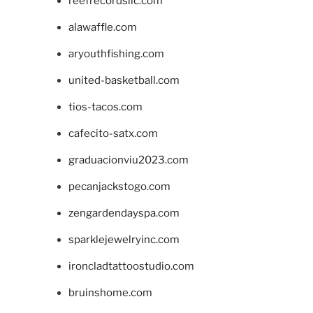
reefrecordsllc.com
alawaffle.com
aryouthfishing.com
united-basketball.com
tios-tacos.com
cafecito-satx.com
graduacionviu2023.com
pecanjackstogo.com
zengardendayspa.com
sparklejewelryinc.com
ironcladtattoostudio.com
bruinshome.com