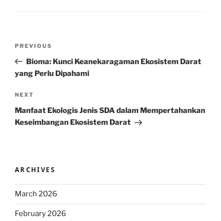
Post
Previous
PREVIOUS
navigation
Post
Bioma: Kunci Keanekaragaman Ekosistem Darat
yang Perlu Dipahami
Next
NEXT
Post
Manfaat Ekologis Jenis SDA dalam Mempertahankan
Keseimbangan Ekosistem Darat
ARCHIVES
March 2026
February 2026