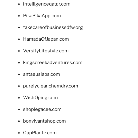
intelligenceqatar.com
PikaPikaApp.com
takecareofbusinessdfw.org
HamadaOfJapan.com
VersifyLifestyle.com
kingscreekadventures.com
antaeuslabs.com
purelycleanchemdry.com
WishOping.com
shoplegacee.com
bonvivantshop.com
CupPlante.com