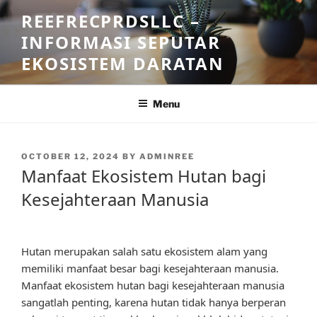
Skip
REEFRECPRDSLLC –
to
INFORMASI SEPUTAR
content
EKOSISTEM DARATAN
Menu
POSTED
OCTOBER 12, 2024
BY
ADMINREE
ON
Manfaat Ekosistem Hutan bagi
Kesejahteraan Manusia
Hutan merupakan salah satu ekosistem alam yang
memiliki manfaat besar bagi kesejahteraan manusia.
Manfaat ekosistem hutan bagi kesejahteraan manusia
sangatlah penting, karena hutan tidak hanya berperan