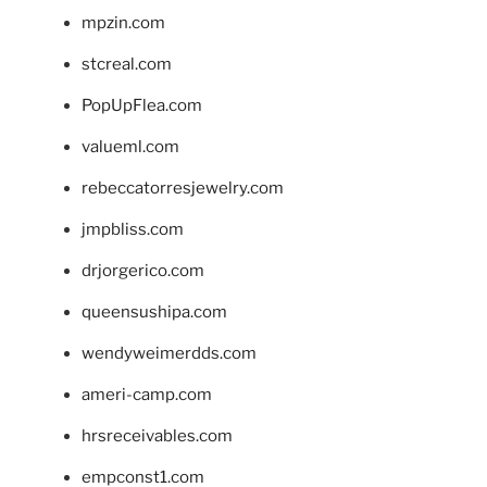
mpzin.com
stcreal.com
PopUpFlea.com
valueml.com
rebeccatorresjewelry.com
jmpbliss.com
drjorgerico.com
queensushipa.com
wendyweimerdds.com
ameri-camp.com
hrsreceivables.com
empconst1.com