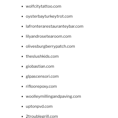
wolfcitytattoo.com
oysterbayturkeytrot.com
lafronterarestauranteybar.com
lilyandrosetearoom.com
olivesburgberrypatch.com
theslushkids.com
giobastian.com
glpascensori.com
rifloorepoxy.com
woolleymillingandpaving.com
uptonpvd.com
2troublegrill.com