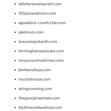
lafisheriarestaurant.com
915jazzandmore.com
aguadulce-countryfair.com
jakehovis.com
bosswingsduluth.com
birminghamautocare.com
tonyscountrykitchen.com
jbellasnailspa.com
mychaihouse.com
alvisgrooming.com
thegeorginaestate.com
blythewoodseafood.com