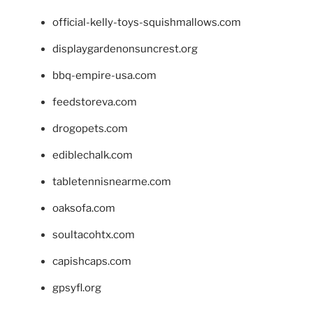
official-kelly-toys-squishmallows.com
displaygardenonsuncrest.org
bbq-empire-usa.com
feedstoreva.com
drogopets.com
ediblechalk.com
tabletennisnearme.com
oaksofa.com
soultacohtx.com
capishcaps.com
gpsyfl.org