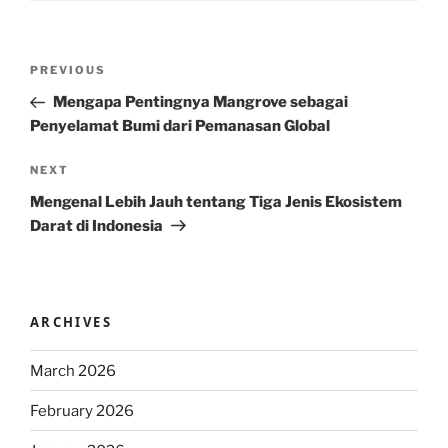
Post
Previous
PREVIOUS
navigation
Post
Mengapa Pentingnya Mangrove sebagai
Penyelamat Bumi dari Pemanasan Global
Next
NEXT
Post
Mengenal Lebih Jauh tentang Tiga Jenis Ekosistem
Darat di Indonesia
ARCHIVES
March 2026
February 2026