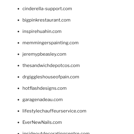
cinderella-support.com
bigpinkrestaurant.com
inspirehuahin.com
memmingerspainting.com
jeremypbeasley.com
thesandwichdepotcos.com
drgiggleshouseofpain.com
hotflashdesigns.com
garagenadeau.com
lifestylechauffeurservice.com
EverNewNails.com
insideoutdecoratingcentre.com