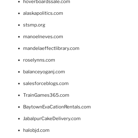
hoverboardssale.com
alaskapolitics.com
stsmp.org
manoelneves.com
mandelaeffectlibrary.com
roselynns.com
balanceyoganj.com
salesforceblogs.com
TrainGames365.com
BaytownEvaCationRentals.com
JabalpurCakeDelivery.com
halobjd.com