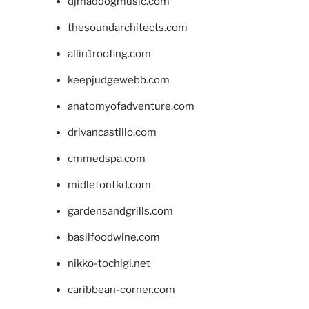
djmaddogmusic.com
thesoundarchitects.com
allin1roofing.com
keepjudgewebb.com
anatomyofadventure.com
drivancastillo.com
cmmedspa.com
midletontkd.com
gardensandgrills.com
basilfoodwine.com
nikko-tochigi.net
caribbean-corner.com