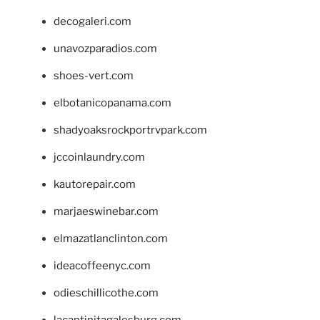
decogaleri.com
unavozparadios.com
shoes-vert.com
elbotanicopanama.com
shadyoaksrockportrvpark.com
jccoinlaundry.com
kautorepair.com
marjaeswinebar.com
elmazatlanclinton.com
ideacoffeenyc.com
odieschillicothe.com
lacantinitagalesburg.com