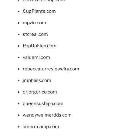
CupPlante.com
mpzin.com
stcreal.com
PopUpFlea.com
valueml.com
rebeccatorresjewelry.com
jmpbliss.com
drjorgerico.com
queensushipa.com
wendyweimerdds.com
ameri-camp.com