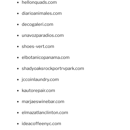
hellonquads.com
diarioanimales.com
decogaleri.com
unavozparadios.com
shoes-vert.com
elbotanicopanama.com
shadyoaksrockportrvpark.com
jccoinlaundry.com
kautorepair.com
marjaeswinebar.com
elmazatlanclinton.com
ideacoffeenyc.com