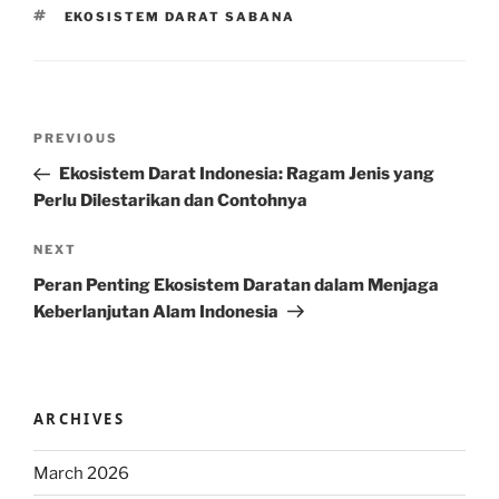
TAGS
EKOSISTEM DARAT SABANA
Post
Previous
PREVIOUS
navigation
Post
Ekosistem Darat Indonesia: Ragam Jenis yang
Perlu Dilestarikan dan Contohnya
Next
NEXT
Post
Peran Penting Ekosistem Daratan dalam Menjaga
Keberlanjutan Alam Indonesia
ARCHIVES
March 2026