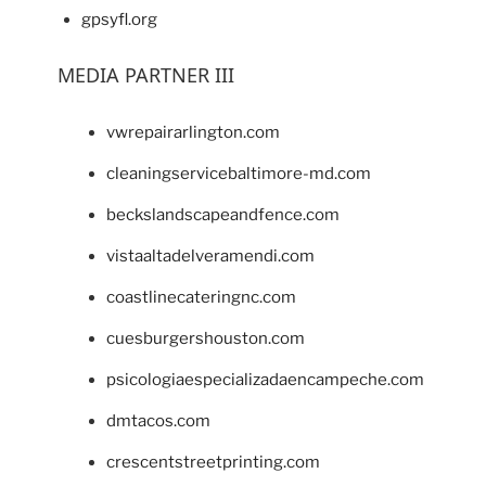
gpsyfl.org
MEDIA PARTNER III
vwrepairarlington.com
cleaningservicebaltimore-md.com
beckslandscapeandfence.com
vistaaltadelveramendi.com
coastlinecateringnc.com
cuesburgershouston.com
psicologiaespecializadaencampeche.com
dmtacos.com
crescentstreetprinting.com