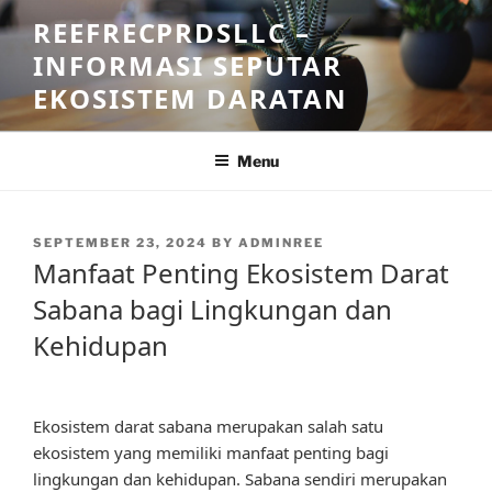
Skip
REEFRECPRDSLLC –
to
INFORMASI SEPUTAR
content
EKOSISTEM DARATAN
Menu
POSTED
SEPTEMBER 23, 2024
BY
ADMINREE
ON
Manfaat Penting Ekosistem Darat
Sabana bagi Lingkungan dan
Kehidupan
Ekosistem darat sabana merupakan salah satu
ekosistem yang memiliki manfaat penting bagi
lingkungan dan kehidupan. Sabana sendiri merupakan