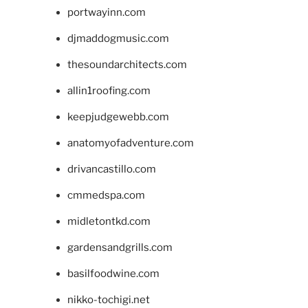
portwayinn.com
djmaddogmusic.com
thesoundarchitects.com
allin1roofing.com
keepjudgewebb.com
anatomyofadventure.com
drivancastillo.com
cmmedspa.com
midletontkd.com
gardensandgrills.com
basilfoodwine.com
nikko-tochigi.net