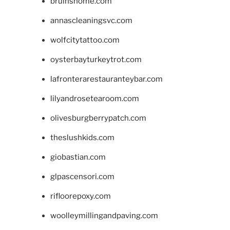
bruinshome.com
annascleaningsvc.com
wolfcitytattoo.com
oysterbayturkeytrot.com
lafronterarestauranteybar.com
lilyandrosetearoom.com
olivesburgberrypatch.com
theslushkids.com
giobastian.com
glpascensori.com
rifloorepoxy.com
woolleymillingandpaving.com