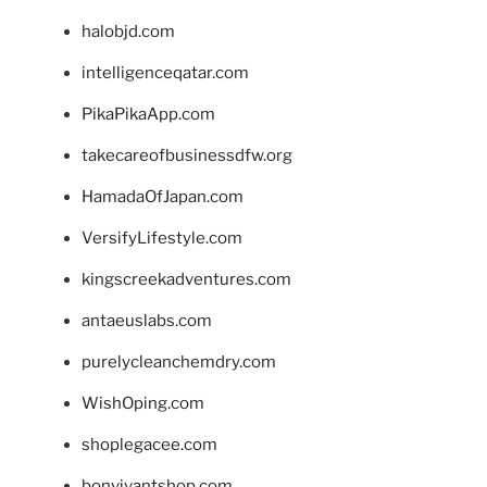
halobjd.com
intelligenceqatar.com
PikaPikaApp.com
takecareofbusinessdfw.org
HamadaOfJapan.com
VersifyLifestyle.com
kingscreekadventures.com
antaeuslabs.com
purelycleanchemdry.com
WishOping.com
shoplegacee.com
bonvivantshop.com