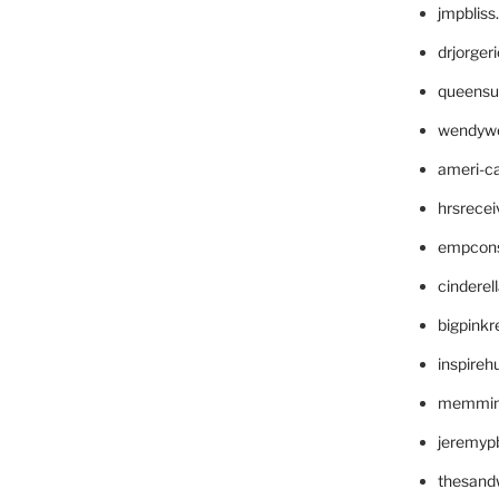
jmpblis
drjorger
queensu
wendyw
ameri-
hrsrece
empcon
cinderel
bigpinkr
inspireh
memming
jeremyp
thesand