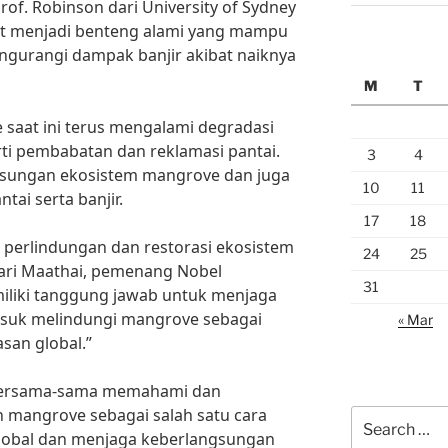
 Prof. Robinson dari University of Sydney
t menjadi benteng alami yang mampu
urangi dampak banjir akibat naiknya
M
T
saat ini terus mengalami degradasi
rti pembabatan dan reklamasi pantai.
3
4
gsungan ekosistem mangrove dan juga
10
11
tai serta banjir.
17
18
a perlindungan dan restorasi ekosistem
24
25
ari Maathai, pemenang Nobel
31
iliki tanggung jawab untuk menjaga
masuk melindungi mangrove sebagai
« Mar
san global.”
 bersama-sama memahami dan
 mangrove sebagai salah satu cara
Search
obal dan menjaga keberlangsungan
for: