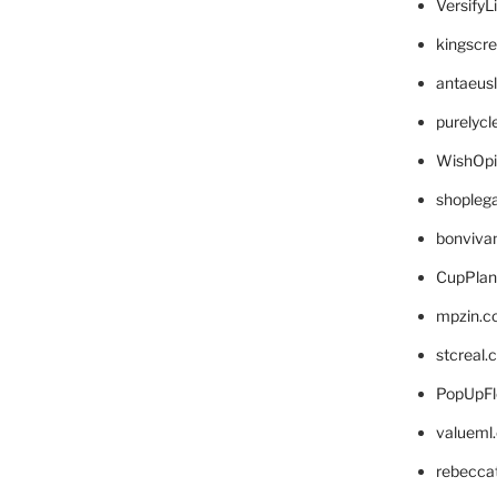
VersifyL
kingscr
antaeus
purelyc
WishOp
shopleg
bonviva
CupPlan
mpzin.c
stcreal.
PopUpFl
valueml
rebecca