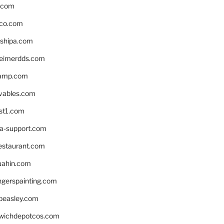
s.com
ico.com
shipa.com
eimerdds.com
camp.com
ivables.com
st1.com
la-support.com
estaurant.com
uahin.com
erspainting.com
beasley.com
wichdepotcos.com