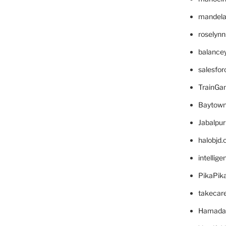
mandelae
roselyn
balance
salesfo
TrainG
Baytown
Jabalpu
halobjd
intellig
PikaPik
takecar
Hamada