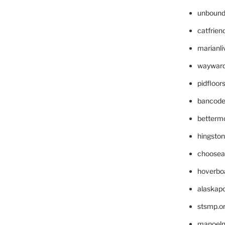
unbound
catfrien
marianli
wayward
pidfloo
bancode
betterm
hingsto
choosea
hoverbo
alaskapo
stsmp.o
manoel