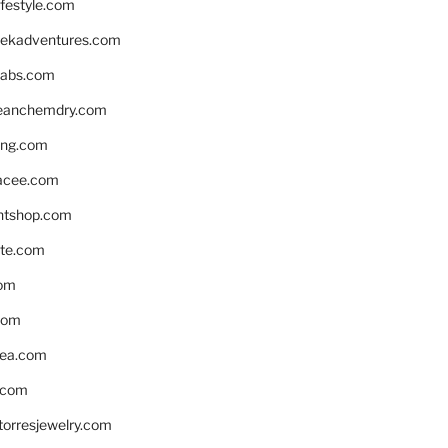
ifestyle.com
eekadventures.com
labs.com
leanchemdry.com
ing.com
acee.com
ntshop.com
te.com
om
com
ea.com
.com
torresjewelry.com