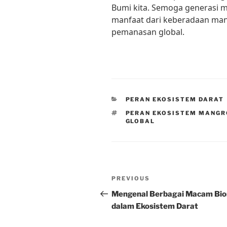
Bumi kita. Semoga generasi 
manfaat dari keberadaan man
pemanasan global.
CATEGORIES
PERAN EKOSISTEM DARAT
TAGS
PERAN EKOSISTEM MANGR
GLOBAL
Post
Previous
PREVIOUS
navigation
Post
Mengenal Berbagai Macam Bi
dalam Ekosistem Darat