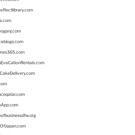
ffectlibrary.com
ns.com
yoganj.com
rceblogs.com
ames365.com
EvaCationRentals.com
rCakeDelivery.com
.com
enceqatar.com
aApp.com
eofbusinessdfw.org
OfJapan.com