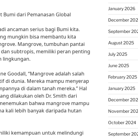
January 2026
t Bumi dari Pemanasan Global
December 20
di ancaman serius bagi Bumi kita.
September 20
ang mungkin bisa membantu kita
August 2025
angrove. Mangrove, tumbuhan pantai
 dan subtropis, memiliki peran penting
July 2025
 lingkungan.
June 2025
ane Goodall, “Mangrove adalah salah
February 2025
ktif di dunia. Mereka mampu menyerap
mpannya di dalam tanah mereka.” Hal
January 2025
yang dilakukan oleh Dr. Smith dari
December 20
yang menemukan bahwa mangrove mampu
 kali lebih banyak daripada hutan
November 20
October 2024
emiliki kemampuan untuk melindungi
September 20