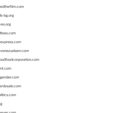
edthefilm.com
ds-bg.org
ves.org
tees.com
rsexpress.com
venezuelaen.com
oodfoodcorporation.com
nnt.com
gender.com
ardssale.com
litics.com
rg
neves.com