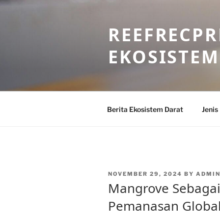
Skip
to
REEFRECPR
content
EKOSISTEM
Berita Ekosistem Darat
Jenis
POSTED
NOVEMBER 29, 2024
BY
ADMIN
ON
Mangrove Sebagai
Pemanasan Globa