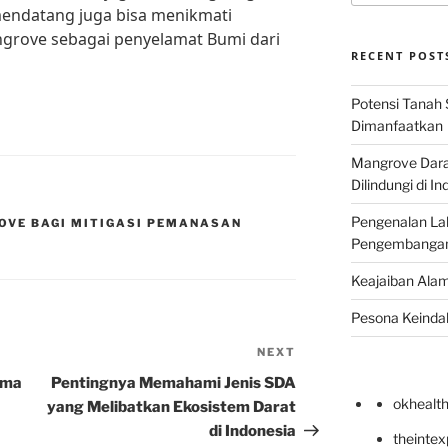
mendatang juga bisa menikmati
grove sebagai penyelamat Bumi dari
RECENT POST
Potensi Tanah 
Dimanfaatkan
Mangrove Darat
Dilindungi di I
Pengenalan La
OVE BAGI MITIGASI PEMANASAN
Pengembangan 
Keajaiban Alam
Pesona Keindah
NEXT
Next
Post
oma
Pentingnya Memahami Jenis SDA
okhealt
yang Melibatkan Ekosistem Darat
di Indonesia
theinte