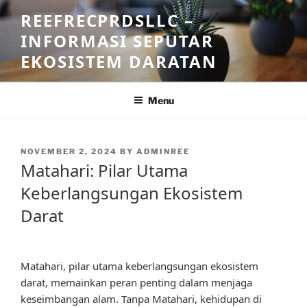
Skip
REEFRECPRDSLLC –
to
INFORMASI SEPUTAR
content
EKOSISTEM DARATAN
Menu
POSTED
NOVEMBER 2, 2024
BY
ADMINREE
ON
Matahari: Pilar Utama
Keberlangsungan Ekosistem
Darat
Matahari, pilar utama keberlangsungan ekosistem
darat, memainkan peran penting dalam menjaga
keseimbangan alam. Tanpa Matahari, kehidupan di