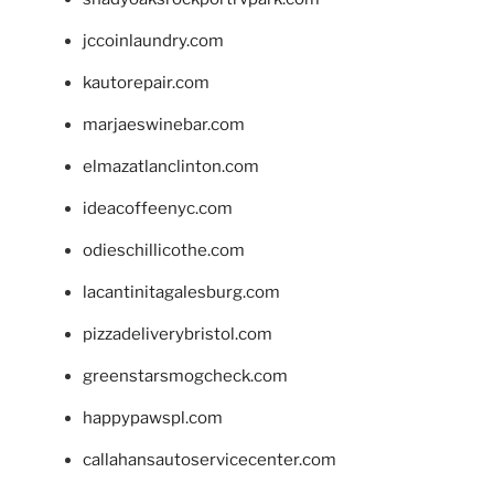
jccoinlaundry.com
kautorepair.com
marjaeswinebar.com
elmazatlanclinton.com
ideacoffeenyc.com
odieschillicothe.com
lacantinitagalesburg.com
pizzadeliverybristol.com
greenstarsmogcheck.com
happypawspl.com
callahansautoservicecenter.com