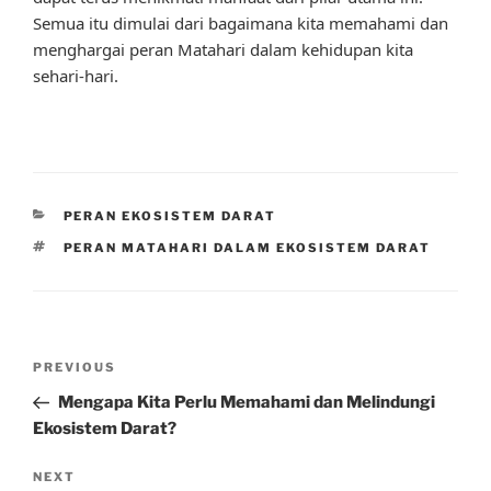
Semua itu dimulai dari bagaimana kita memahami dan
menghargai peran Matahari dalam kehidupan kita
sehari-hari.
CATEGORIES
PERAN EKOSISTEM DARAT
TAGS
PERAN MATAHARI DALAM EKOSISTEM DARAT
Post
Previous
PREVIOUS
navigation
Post
Mengapa Kita Perlu Memahami dan Melindungi
Ekosistem Darat?
Next
NEXT