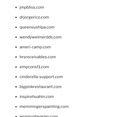
jmpbliss.com
drjorgerico.com
queensushipa.com
wendyweimerdds.com
ameri-camp.com
hrsreceivables.com
empconst1.com
cinderella-support.com
bigpinkrestaurant.com
inspirehuahin.com
memmingerspainting.com
jeremypbeasley.com