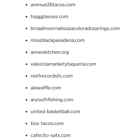
avenue26tacos.com
topgglasses.com
broadmoornailsspacoloradosprings.com
missblackpasadena.com
anneskitchen.org
valenciamarketytaqueria.com
reefrecordsllc.com
alawaffle.com
aryouthfishing.com
united-basketball.com
tios-tacos.com
cafecito-satx.com