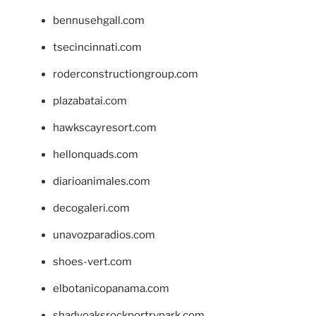
bennusehgall.com
tsecincinnati.com
roderconstructiongroup.com
plazabatai.com
hawkscayresort.com
hellonquads.com
diarioanimales.com
decogaleri.com
unavozparadios.com
shoes-vert.com
elbotanicopanama.com
shadyoaksrockportrvpark.com