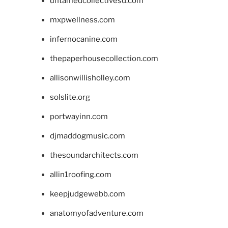
untamedcollectivesd.com
mxpwellness.com
infernocanine.com
thepaperhousecollection.com
allisonwillisholley.com
solslite.org
portwayinn.com
djmaddogmusic.com
thesoundarchitects.com
allin1roofing.com
keepjudgewebb.com
anatomyofadventure.com