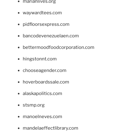
marianlives.org
waywardtees.com
pidfloorsexpress.com
bancodevenezuelaen.com
bettermoodfoodcorporation.com
hingstonnt.com
chooseagender.com
hoverboardssale.com
alaskapolitics.com
stsmp.org
manoelneves.com
mandelaeffectlibrary.com