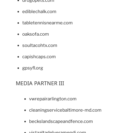
drogopets.com
ediblechalk.com
tabletennisnearme.com
oaksofa.com
soultacohtx.com
capishcaps.com
gpsyfl.org
MEDIA PARTNER III
vwrepairarlington.com
cleaningservicebaltimore-md.com
beckslandscapeandfence.com
vistaaltadelveramendi.com