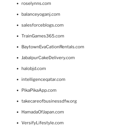
roselynns.com
balanceyoganj.com
salesforceblogs.com
TrainGames365.com
BaytownEvaCationRentals.com
JabalpurCakeDelivery.com
halobjd.com
intelligenceqatar.com
PikaPikaApp.com
takecareofbusinessdfw.org
HamadaOfJapan.com
VersifyLifestyle.com