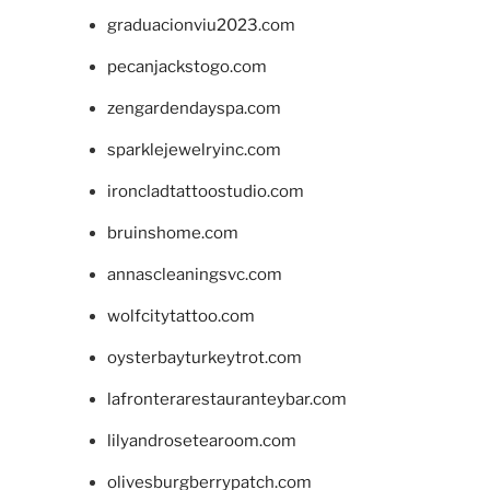
graduacionviu2023.com
pecanjackstogo.com
zengardendayspa.com
sparklejewelryinc.com
ironcladtattoostudio.com
bruinshome.com
annascleaningsvc.com
wolfcitytattoo.com
oysterbayturkeytrot.com
lafronterarestauranteybar.com
lilyandrosetearoom.com
olivesburgberrypatch.com