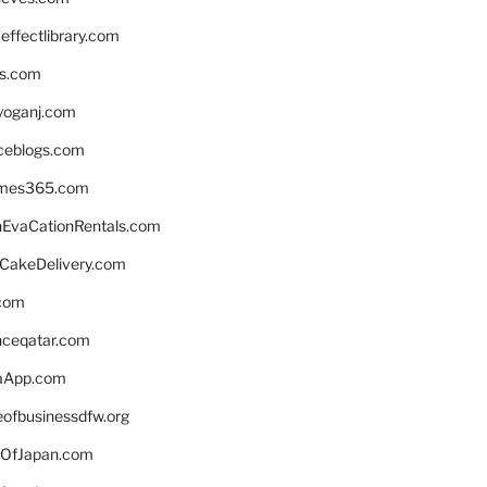
ffectlibrary.com
ns.com
yoganj.com
rceblogs.com
ames365.com
EvaCationRentals.com
rCakeDelivery.com
.com
enceqatar.com
aApp.com
eofbusinessdfw.org
OfJapan.com