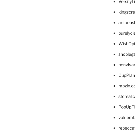
VersifyL
kingscr
antaeus
purelyc
WishOp
shopleg
bonviva
CupPlan
mpzin.c
stcreal.
PopUpFl
valueml
rebecca