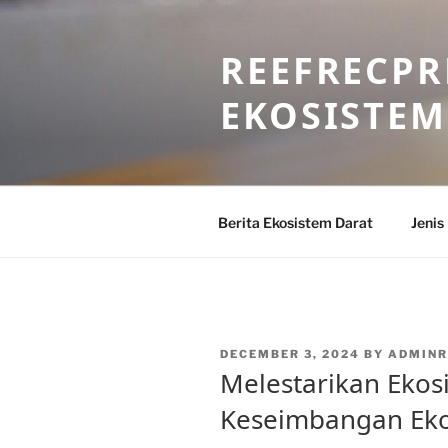
Skip
to
REEFRECPR
content
EKOSISTEM
Berita Ekosistem Darat
Jenis
POSTED
DECEMBER 3, 2024
BY
ADMINR
ON
Melestarikan Ekos
Keseimbangan Eko