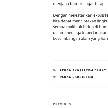
menjaga bumi ini agar tetap l
Dengan melestarikan ekosist
kita dapat menciptakan lingku
semua makhluk hidup di bumi
dalam menjaga keberlangsun
keseimbangan alam yang har
CATEGORIES
PERAN EKOSISTEM DARAT
TAGS
PERAN EKOSISTEM
Post
Previous
PREVIOUS