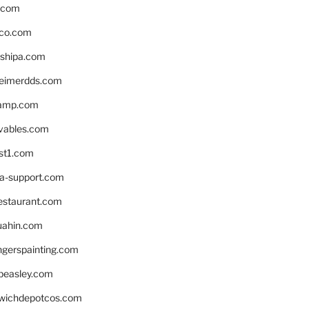
s.com
ico.com
shipa.com
eimerdds.com
camp.com
ivables.com
st1.com
la-support.com
estaurant.com
uahin.com
erspainting.com
beasley.com
wichdepotcos.com