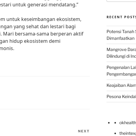
estari untuk generasi mendatang.”
RECENT POST
em untuk keseimbangan ekosistem,
ngan yang sehat dan lestari bagi
Potensi Tanah 
. Mari bersama-sama berperan aktif
Dimanfaatkan
gan hidup ekosistem demi
monis.
Mangrove Darat
Dilindungi di I
Pengenalan La
Pengembangan 
Keajaiban Alam
Pesona Keindah
okhealt
NEXT
Next
theinte