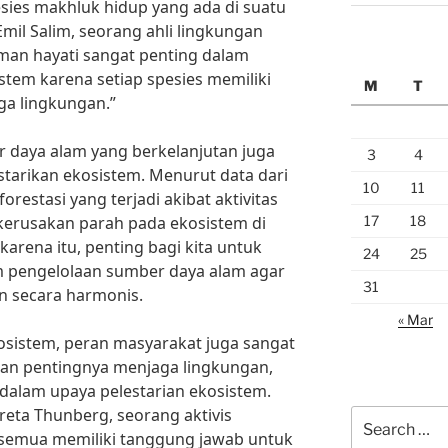
es makhluk hidup yang ada di suatu
Emil Salim, seorang ahli lingkungan
man hayati sangat penting dalam
tem karena setiap spesies memiliki
M
T
ga lingkungan.”
r daya alam yang berkelanjutan juga
3
4
tarikan ekosistem. Menurut data dari
10
11
orestasi yang terjadi akibat aktivitas
17
18
erusakan parah pada ekosistem di
karena itu, penting bagi kita untuk
24
25
m pengelolaan sumber daya alam agar
31
an secara harmonis.
« Mar
osistem, peran masyarakat juga sangat
kan pentingnya menjaga lingkungan,
 dalam upaya pelestarian ekosistem.
reta Thunberg, seorang aktivis
Search
a semua memiliki tanggung jawab untuk
for: