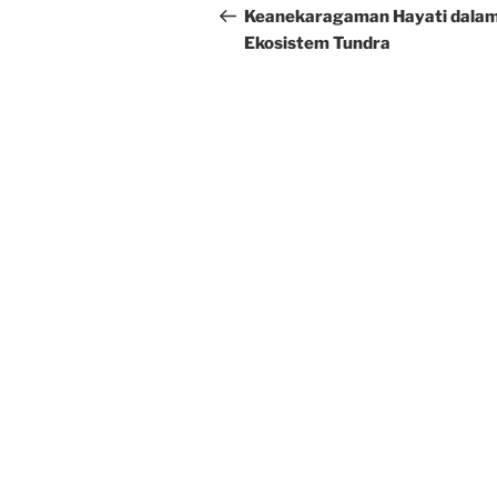
navigation
Post
Keanekaragaman Hayati dala
Ekosistem Tundra