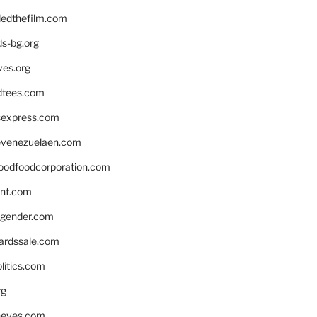
edthefilm.com
ds-bg.org
ves.org
tees.com
rsexpress.com
venezuelaen.com
oodfoodcorporation.com
nnt.com
gender.com
ardssale.com
litics.com
rg
neves.com