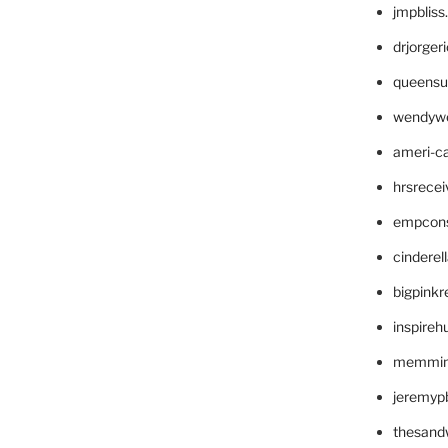
jmpblis
drjorger
queensu
wendyw
ameri-
hrsrece
empcon
cinderel
bigpinkr
inspireh
memming
jeremyp
thesand