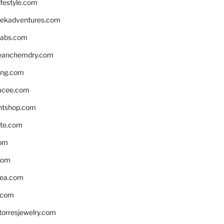
ifestyle.com
eekadventures.com
labs.com
leanchemdry.com
ing.com
acee.com
ntshop.com
te.com
om
com
ea.com
.com
torresjewelry.com