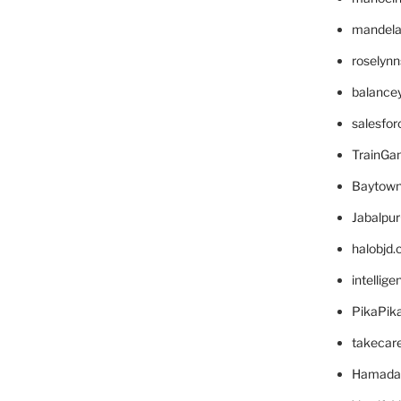
mandelae
roselyn
balance
salesfo
TrainG
Baytown
Jabalpu
halobjd
intellig
PikaPik
takecar
Hamada