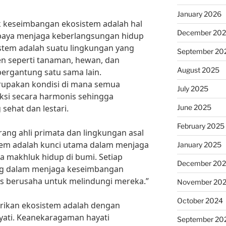
January 2026
k keseimbangan ekosistem adalah hal
December 20
paya menjaga keberlangsungan hidup
stem adalah suatu lingkungan yang
September 20
en seperti tanaman, hewan, dan
August 2025
ergantung satu sama lain.
upakan kondisi di mana semua
July 2025
ksi secara harmonis sehingga
June 2025
sehat dan lestari.
February 2025
rang ahli primata dan lingkungan asal
stem adalah kunci utama dalam menjaga
January 2025
 makhluk hidup di bumi. Setiap
December 20
ing dalam menjaga keseimbangan
us berusaha untuk melindungi mereka.”
November 20
October 2024
arikan ekosistem adalah dengan
ati. Keanekaragaman hayati
September 20