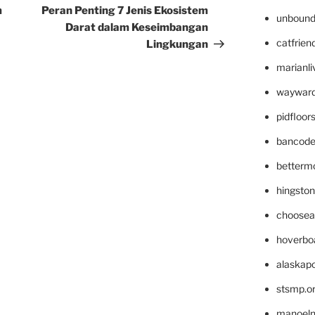
Post
m
Peran Penting 7 Jenis Ekosistem
unbound
Darat dalam Keseimbangan
catfrien
Lingkungan
marianli
wayward
pidfloo
bancode
betterm
hingsto
choosea
hoverbo
alaskapo
stsmp.o
manoel