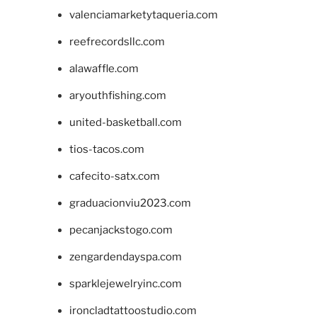
valenciamarketytaqueria.com
reefrecordsllc.com
alawaffle.com
aryouthfishing.com
united-basketball.com
tios-tacos.com
cafecito-satx.com
graduacionviu2023.com
pecanjackstogo.com
zengardendayspa.com
sparklejewelryinc.com
ironcladtattoostudio.com