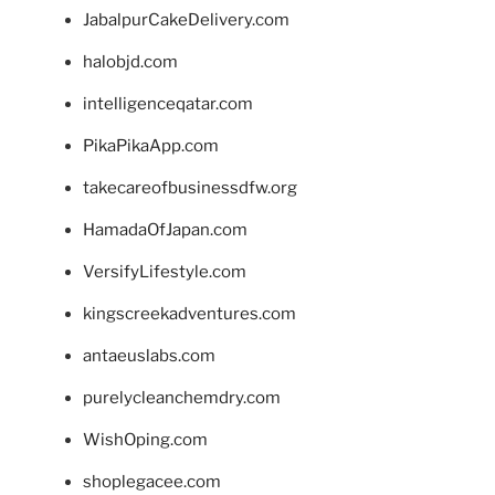
JabalpurCakeDelivery.com
halobjd.com
intelligenceqatar.com
PikaPikaApp.com
takecareofbusinessdfw.org
HamadaOfJapan.com
VersifyLifestyle.com
kingscreekadventures.com
antaeuslabs.com
purelycleanchemdry.com
WishOping.com
shoplegacee.com