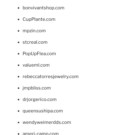
bonvivantshop.com
CupPlante.com
mpzin.com
stcreal.com
PopUpFlea.com
valueml.com
rebeccatorresjewelry.com
jmpbliss.com
drjorgerico.com
queensushipa.com
wendyweimerdds.com
ameri-camp.com