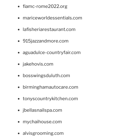
fiamc-rome2022.org
mariceworldessentials.com
lafisheriarestaurant.com
915jazzandmore.com
aguadulce-countryfair.com
jakehovis.com
bosswingsduluth.com
birminghamautocare.com
tonyscountrykitchen.com
jbellasnailspa.com
mychaihouse.com
alvisgrooming.com