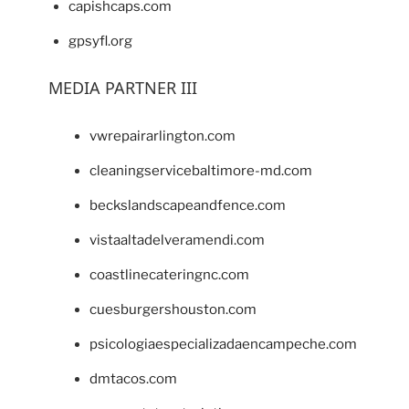
capishcaps.com
gpsyfl.org
MEDIA PARTNER III
vwrepairarlington.com
cleaningservicebaltimore-md.com
beckslandscapeandfence.com
vistaaltadelveramendi.com
coastlinecateringnc.com
cuesburgershouston.com
psicologiaespecializadaencampeche.com
dmtacos.com