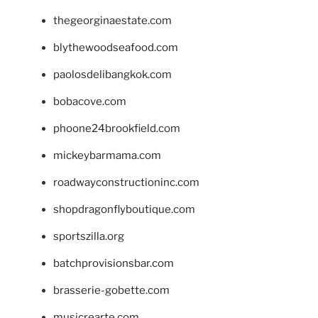
thegeorginaestate.com
blythewoodseafood.com
paolosdelibangkok.com
bobacove.com
phoone24brookfield.com
mickeybarmama.com
roadwayconstructioninc.com
shopdragonflyboutique.com
sportszilla.org
batchprovisionsbar.com
brasserie-gobette.com
musicrearte.com