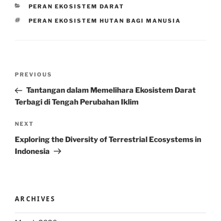
CATEGORIES
PERAN EKOSISTEM DARAT
TAGS
PERAN EKOSISTEM HUTAN BAGI MANUSIA
Post
Previous
PREVIOUS
navigation
Post
Tantangan dalam Memelihara Ekosistem Darat
Terbagi di Tengah Perubahan Iklim
Next
NEXT
Post
Exploring the Diversity of Terrestrial Ecosystems in
Indonesia
ARCHIVES