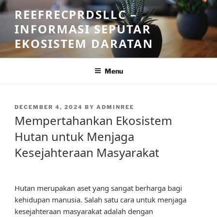
Skip
REEFRECPRDSLLC –
to
INFORMASI SEPUTAR
content
EKOSISTEM DARATAN
Menu
POSTED
DECEMBER 4, 2024
BY
ADMINREE
ON
Mempertahankan Ekosistem
Hutan untuk Menjaga
Kesejahteraan Masyarakat
Hutan merupakan aset yang sangat berharga bagi
kehidupan manusia. Salah satu cara untuk menjaga
kesejahteraan masyarakat adalah dengan