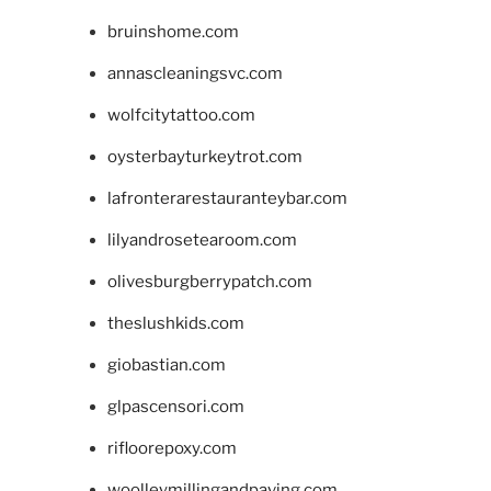
bruinshome.com
annascleaningsvc.com
wolfcitytattoo.com
oysterbayturkeytrot.com
lafronterarestauranteybar.com
lilyandrosetearoom.com
olivesburgberrypatch.com
theslushkids.com
giobastian.com
glpascensori.com
rifloorepoxy.com
woolleymillingandpaving.com