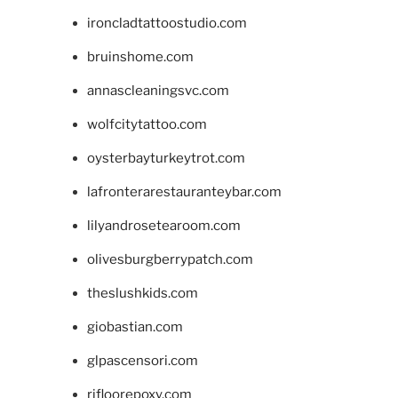
ironcladtattoostudio.com
bruinshome.com
annascleaningsvc.com
wolfcitytattoo.com
oysterbayturkeytrot.com
lafronterarestauranteybar.com
lilyandrosetearoom.com
olivesburgberrypatch.com
theslushkids.com
giobastian.com
glpascensori.com
rifloorepoxy.com