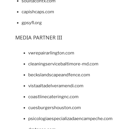
soultacohtx.com
capishcaps.com
gpsyfl.org
MEDIA PARTNER III
vwrepairarlington.com
cleaningservicebaltimore-md.com
beckslandscapeandfence.com
vistaaltadelveramendi.com
coastlinecateringnc.com
cuesburgershouston.com
psicologiaespecializadaencampeche.com