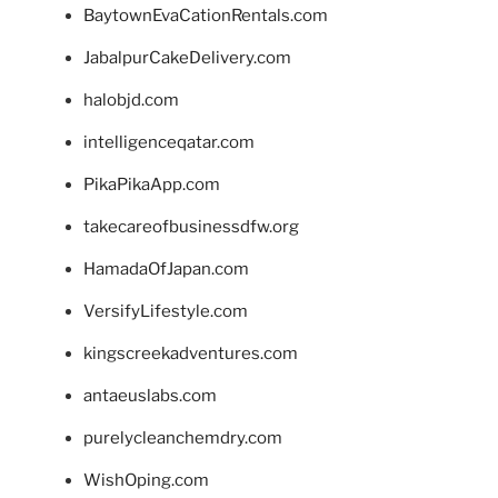
BaytownEvaCationRentals.com
JabalpurCakeDelivery.com
halobjd.com
intelligenceqatar.com
PikaPikaApp.com
takecareofbusinessdfw.org
HamadaOfJapan.com
VersifyLifestyle.com
kingscreekadventures.com
antaeuslabs.com
purelycleanchemdry.com
WishOping.com