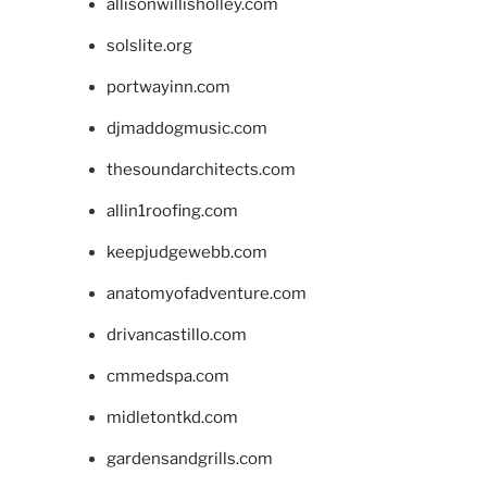
allisonwillisholley.com
solslite.org
portwayinn.com
djmaddogmusic.com
thesoundarchitects.com
allin1roofing.com
keepjudgewebb.com
anatomyofadventure.com
drivancastillo.com
cmmedspa.com
midletontkd.com
gardensandgrills.com