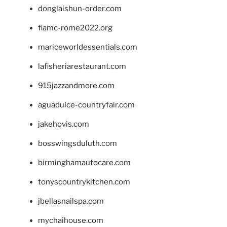
donglaishun-order.com
fiamc-rome2022.org
mariceworldessentials.com
lafisheriarestaurant.com
915jazzandmore.com
aguadulce-countryfair.com
jakehovis.com
bosswingsduluth.com
birminghamautocare.com
tonyscountrykitchen.com
jbellasnailspa.com
mychaihouse.com