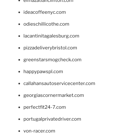
elmazatlanclinton.com
ideacoffeenyc.com
odieschillicothe.com
lacantinitagalesburg.com
pizzadeliverybristol.com
greenstarsmogcheck.com
happypawspl.com
callahansautoservicecenter.com
georgiascornermarket.com
perfectfit24-7.com
portugalprivatedriver.com
von-racer.com