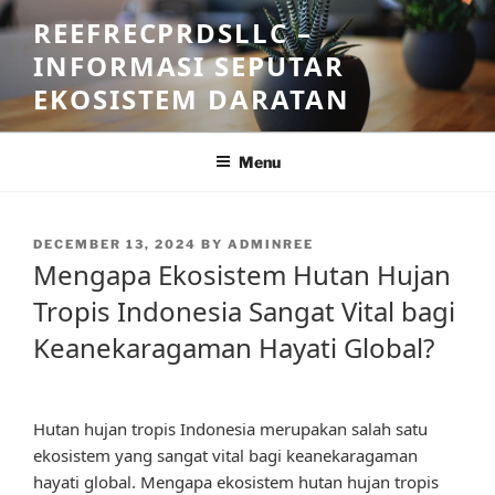
Skip
REEFRECPRDSLLC –
to
INFORMASI SEPUTAR
content
EKOSISTEM DARATAN
Menu
POSTED
DECEMBER 13, 2024
BY
ADMINREE
ON
Mengapa Ekosistem Hutan Hujan
Tropis Indonesia Sangat Vital bagi
Keanekaragaman Hayati Global?
Hutan hujan tropis Indonesia merupakan salah satu
ekosistem yang sangat vital bagi keanekaragaman
hayati global. Mengapa ekosistem hutan hujan tropis