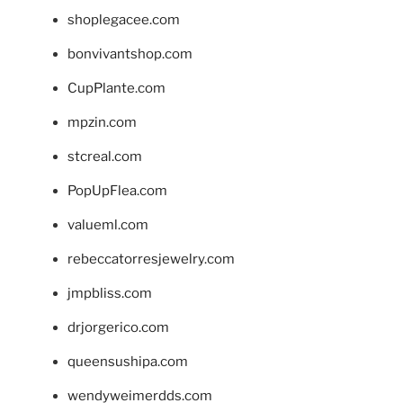
shoplegacee.com
bonvivantshop.com
CupPlante.com
mpzin.com
stcreal.com
PopUpFlea.com
valueml.com
rebeccatorresjewelry.com
jmpbliss.com
drjorgerico.com
queensushipa.com
wendyweimerdds.com