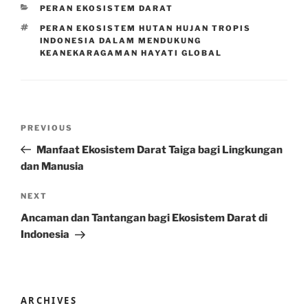
CATEGORIES
PERAN EKOSISTEM DARAT
TAGS
PERAN EKOSISTEM HUTAN HUJAN TROPIS
INDONESIA DALAM MENDUKUNG
KEANEKARAGAMAN HAYATI GLOBAL
Post
Previous
PREVIOUS
navigation
Post
Manfaat Ekosistem Darat Taiga bagi Lingkungan
dan Manusia
Next
NEXT
Post
Ancaman dan Tantangan bagi Ekosistem Darat di
Indonesia
ARCHIVES