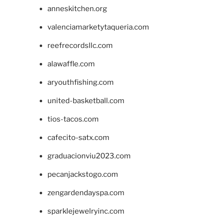
anneskitchen.org
valenciamarketytaqueria.com
reefrecordsllc.com
alawaffle.com
aryouthfishing.com
united-basketball.com
tios-tacos.com
cafecito-satx.com
graduacionviu2023.com
pecanjackstogo.com
zengardendayspa.com
sparklejewelryinc.com