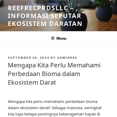
Skip
REEFRECPRDSLLC –
to
INFORMASI SEPUTAR
content
EKOSISTEM DARATAN
Menu
POSTED
SEPTEMBER 28, 2024
BY
ADMINREE
ON
Mengapa Kita Perlu Memahami
Perbedaan Bioma dalam
Ekosistem Darat
Mengapa kita perlu memahami perbedaan bioma
dalam ekosistem darat? Sebagai manusia, seringkali
kita lupa betapa pentingnya keberagaman hayati di