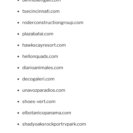
bennusehgall.com
tsecincinnati.com
roderconstructiongroup.com
plazabatai.com
hawkscayresort.com
hellonquads.com
diarioanimales.com
decogaleri.com
unavozparadios.com
shoes-vert.com
elbotanicopanama.com
shadyoaksrockportrvpark.com