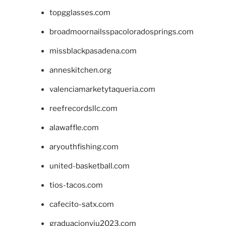
topgglasses.com
broadmoornailsspacoloradosprings.com
missblackpasadena.com
anneskitchen.org
valenciamarketytaqueria.com
reefrecordsllc.com
alawaffle.com
aryouthfishing.com
united-basketball.com
tios-tacos.com
cafecito-satx.com
graduacionviu2023.com