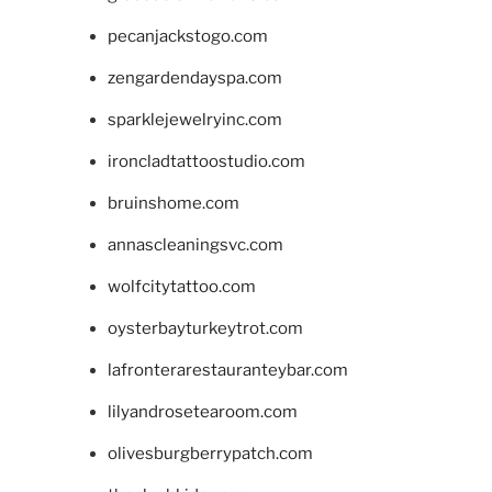
pecanjackstogo.com
zengardendayspa.com
sparklejewelryinc.com
ironcladtattoostudio.com
bruinshome.com
annascleaningsvc.com
wolfcitytattoo.com
oysterbayturkeytrot.com
lafronterarestauranteybar.com
lilyandrosetearoom.com
olivesburgberrypatch.com