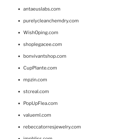
antaeuslabs.com
purelycleanchemdry.com
WishOping.com
shoplegacee.com
bonvivantshop.com
CupPlante.com
mpzin.com
stcreal.com
PopUpFlea.com
valueml.com
rebeccatorresjewelry.com
jmpbliss.com