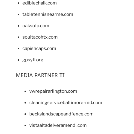
ediblechalk.com
tabletennisnearme.com
oaksofa.com
soultacohtx.com
capishcaps.com
gpsyfl.org
MEDIA PARTNER III
vwrepairarlington.com
cleaningservicebaltimore-md.com
beckslandscapeandfence.com
vistaaltadelveramendi.com