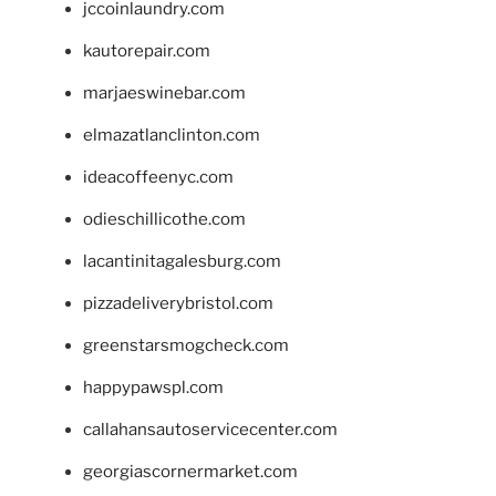
jccoinlaundry.com
kautorepair.com
marjaeswinebar.com
elmazatlanclinton.com
ideacoffeenyc.com
odieschillicothe.com
lacantinitagalesburg.com
pizzadeliverybristol.com
greenstarsmogcheck.com
happypawspl.com
callahansautoservicecenter.com
georgiascornermarket.com