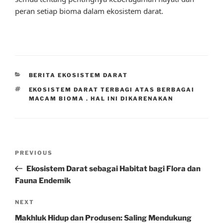
peran setiap bioma dalam ekosistem darat.
CATEGORIES
BERITA EKOSISTEM DARAT
TAGS
EKOSISTEM DARAT TERBAGI ATAS BERBAGAI
MACAM BIOMA . HAL INI DIKARENAKAN
Post
Previous
PREVIOUS
navigation
Post
Ekosistem Darat sebagai Habitat bagi Flora dan
Fauna Endemik
Next
NEXT
Post
Makhluk Hidup dan Produsen: Saling Mendukung