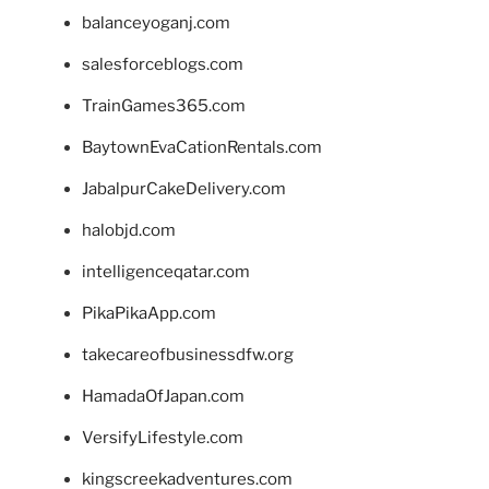
balanceyoganj.com
salesforceblogs.com
TrainGames365.com
BaytownEvaCationRentals.com
JabalpurCakeDelivery.com
halobjd.com
intelligenceqatar.com
PikaPikaApp.com
takecareofbusinessdfw.org
HamadaOfJapan.com
VersifyLifestyle.com
kingscreekadventures.com