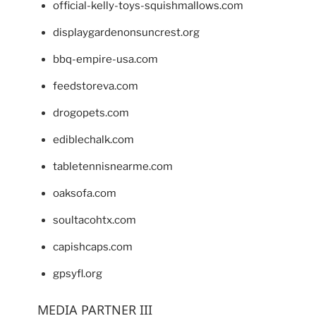
official-kelly-toys-squishmallows.com
displaygardenonsuncrest.org
bbq-empire-usa.com
feedstoreva.com
drogopets.com
ediblechalk.com
tabletennisnearme.com
oaksofa.com
soultacohtx.com
capishcaps.com
gpsyfl.org
MEDIA PARTNER III