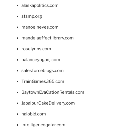
alaskapolitics.com
stsmp.org
manoelneves.com
mandelaeffectlibrary.com
roselynns.com
balanceyoganj.com
salesforceblogs.com
TrainGames365.com
BaytownEvaCationRentals.com
JabalpurCakeDelivery.com
halobjd.com
intelligenceqatar.com