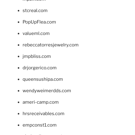
stcreal.com
PopUpFlea.com
valueml.com
rebeccatorresjewelry.com
jmpbliss.com
drjorgerico.com
queensushipa.com
wendyweimerdds.com
ameri-camp.com
hrsreceivables.com
empconst1.com