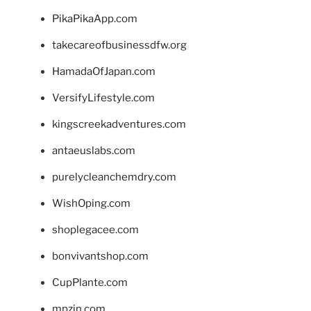
PikaPikaApp.com
takecareofbusinessdfw.org
HamadaOfJapan.com
VersifyLifestyle.com
kingscreekadventures.com
antaeuslabs.com
purelycleanchemdry.com
WishOping.com
shoplegacee.com
bonvivantshop.com
CupPlante.com
mpzin.com