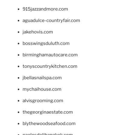
915jazzandmore.com
aguadulce-countryfair.com
jakehovis.com
bosswingsduluth.com
birminghamautocare.com
tonyscountrykitchen.com
jbellasnailspa.com
mychaihouse.com
alvisgrooming.com
thegeorginaestate.com
blythewoodseafood.com
paolosdelibangkok.com