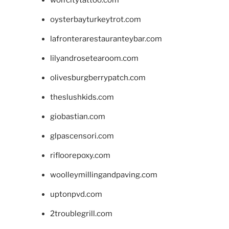
wolfcitytattoo.com
oysterbayturkeytrot.com
lafronterarestauranteybar.com
lilyandrosetearoom.com
olivesburgberrypatch.com
theslushkids.com
giobastian.com
glpascensori.com
rifloorepoxy.com
woolleymillingandpaving.com
uptonpvd.com
2troublegrill.com