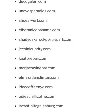
decogaleri.com
unavozparadios.com
shoes-vert.com
elbotanicopanama.com
shadyoaksrockportrvpark.com
jccoinlaundry.com
kautorepair.com
marjaeswinebar.com
elmazatlanclinton.com
ideacoffeenyc.com
odieschillicothe.com
lacantinitagalesburg.com