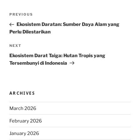
Post
Previous
PREVIOUS
navigation
Post
Ekosistem Daratan: Sumber Daya Alam yang
Perlu Dilestarikan
Next
NEXT
Post
Ekosistem Darat Taiga: Hutan Tropis yang
Tersembunyi di Indonesia
ARCHIVES
March 2026
February 2026
January 2026