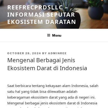
Skip
REEFRECPRDSLLC –
to
INFORMASI SEPUTAR
content
EKOSISTEM DARATAN
Menu
POSTED
OCTOBER 28, 2024
BY
ADMINREE
ON
Mengenal Berbagai Jenis
Ekosistem Darat di Indonesia
Saat berbicara tentang kekayaan alam Indonesia, salah
satu hal yang tidak bisa dilewatkan adalah
keberagaman ekosistem darat yang ada di negeri ini.
Mengenal berbagai jenis ekosistem darat di Indonesia