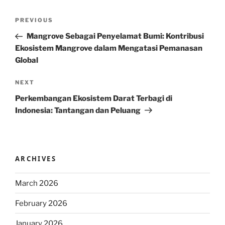
Post
Previous
PREVIOUS
navigation
Post
Mangrove Sebagai Penyelamat Bumi: Kontribusi
Ekosistem Mangrove dalam Mengatasi Pemanasan
Global
Next
NEXT
Post
Perkembangan Ekosistem Darat Terbagi di
Indonesia: Tantangan dan Peluang
ARCHIVES
March 2026
February 2026
January 2026