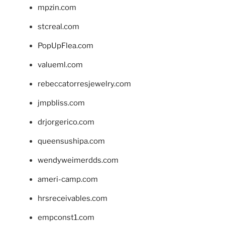
mpzin.com
stcreal.com
PopUpFlea.com
valueml.com
rebeccatorresjewelry.com
jmpbliss.com
drjorgerico.com
queensushipa.com
wendyweimerdds.com
ameri-camp.com
hrsreceivables.com
empconst1.com