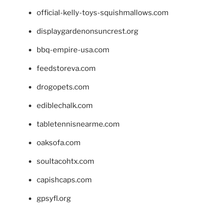
official-kelly-toys-squishmallows.com
displaygardenonsuncrest.org
bbq-empire-usa.com
feedstoreva.com
drogopets.com
ediblechalk.com
tabletennisnearme.com
oaksofa.com
soultacohtx.com
capishcaps.com
gpsyfl.org