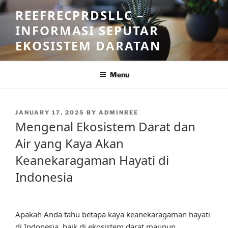
Skip
REEFRECPRDSLLC –
to
INFORMASI SEPUTAR
content
EKOSISTEM DARATAN
Menu
POSTED
JANUARY 17, 2025
BY
ADMINREE
ON
Mengenal Ekosistem Darat dan
Air yang Kaya Akan
Keanekaragaman Hayati di
Indonesia
Apakah Anda tahu betapa kaya keanekaragaman hayati
di Indonesia, baik di ekosistem darat maupun