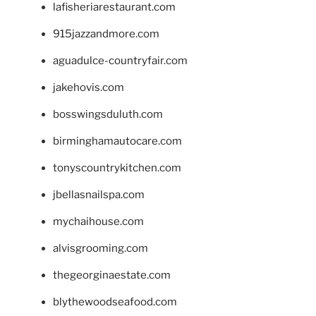
lafisheriarestaurant.com
915jazzandmore.com
aguadulce-countryfair.com
jakehovis.com
bosswingsduluth.com
birminghamautocare.com
tonyscountrykitchen.com
jbellasnailspa.com
mychaihouse.com
alvisgrooming.com
thegeorginaestate.com
blythewoodseafood.com