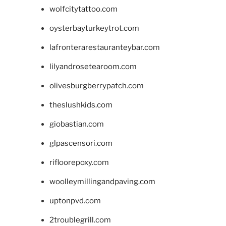
wolfcitytattoo.com
oysterbayturkeytrot.com
lafronterarestauranteybar.com
lilyandrosetearoom.com
olivesburgberrypatch.com
theslushkids.com
giobastian.com
glpascensori.com
rifloorepoxy.com
woolleymillingandpaving.com
uptonpvd.com
2troublegrill.com