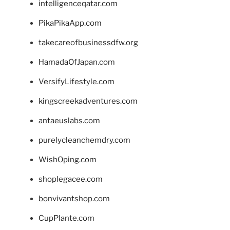
intelligenceqatar.com
PikaPikaApp.com
takecareofbusinessdfw.org
HamadaOfJapan.com
VersifyLifestyle.com
kingscreekadventures.com
antaeuslabs.com
purelycleanchemdry.com
WishOping.com
shoplegacee.com
bonvivantshop.com
CupPlante.com