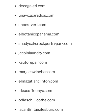
decogaleri.com
unavozparadios.com
shoes-vert.com
elbotanicopanama.com
shadyoaksrockportrvpark.com
jccoinlaundry.com
kautorepair.com
marjaeswinebar.com
elmazatlanclinton.com
ideacoffeenyc.com
odieschillicothe.com
lacantinitagalesburg.com