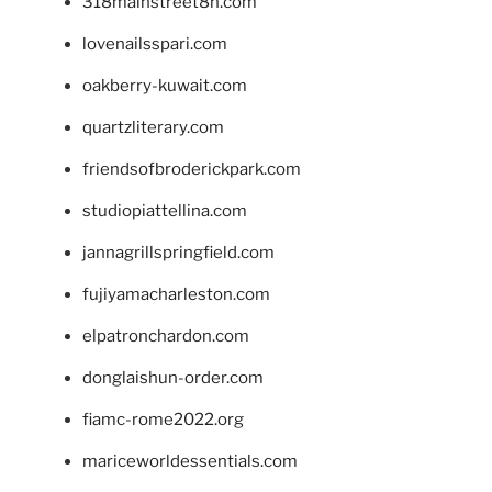
318mainstreet8h.com
lovenailsspari.com
oakberry-kuwait.com
quartzliterary.com
friendsofbroderickpark.com
studiopiattellina.com
jannagrillspringfield.com
fujiyamacharleston.com
elpatronchardon.com
donglaishun-order.com
fiamc-rome2022.org
mariceworldessentials.com