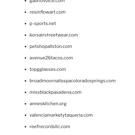
gabriovoice.com
resinflowart.com
p-sports.net
korsairstreetwear.com
petshopallston.com
avenue26tacos.com
topgglasses.com
broadmoornailsspacoloradosprings.com
missblackpasadena.com
anneskitchen.org
valenciamarketytaqueria.com
reefrecordsllc.com