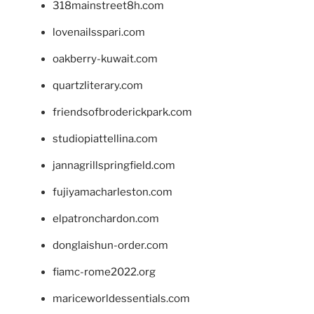
318mainstreet8h.com
lovenailsspari.com
oakberry-kuwait.com
quartzliterary.com
friendsofbroderickpark.com
studiopiattellina.com
jannagrillspringfield.com
fujiyamacharleston.com
elpatronchardon.com
donglaishun-order.com
fiamc-rome2022.org
mariceworldessentials.com