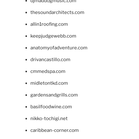
djmaddogmusic.com
thesoundarchitects.com
allin1roofing.com
keepjudgewebb.com
anatomyofadventure.com
drivancastillo.com
cmmedspa.com
midletontkd.com
gardensandgrills.com
basilfoodwine.com
nikko-tochigi.net
caribbean-corner.com