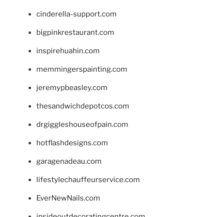
cinderella-support.com
bigpinkrestaurant.com
inspirehuahin.com
memmingerspainting.com
jeremypbeasley.com
thesandwichdepotcos.com
drgiggleshouseofpain.com
hotflashdesigns.com
garagenadeau.com
lifestylechauffeurservice.com
EverNewNails.com
insideoutdecoratingcentre.com