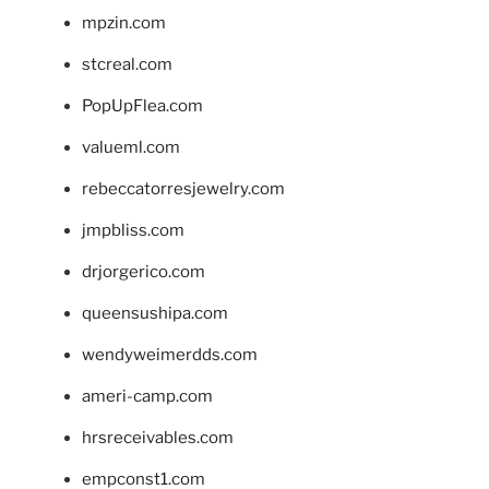
mpzin.com
stcreal.com
PopUpFlea.com
valueml.com
rebeccatorresjewelry.com
jmpbliss.com
drjorgerico.com
queensushipa.com
wendyweimerdds.com
ameri-camp.com
hrsreceivables.com
empconst1.com