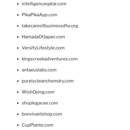
intelligenceqatar.com
PikaPikaApp.com
takecareofbusinessdfw.org
HamadaOfJapan.com
VersifyLifestyle.com
kingscreekadventures.com
antaeuslabs.com
purelycleanchemdry.com
WishOping.com
shoplegacee.com
bonvivantshop.com
CupPlante.com