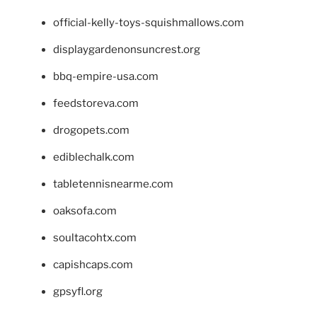
official-kelly-toys-squishmallows.com
displaygardenonsuncrest.org
bbq-empire-usa.com
feedstoreva.com
drogopets.com
ediblechalk.com
tabletennisnearme.com
oaksofa.com
soultacohtx.com
capishcaps.com
gpsyfl.org