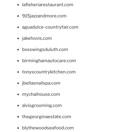
lafisheriarestaurant.com
915jazzandmore.com
aguadulce-countryfair.com
jakehovis.com
bosswingsduluth.com
birminghamautocare.com
tonyscountrykitchen.com
jbellasnailspa.com
mychaihouse.com
alvisgrooming.com
thegeorginaestate.com
blythewoodseafood.com