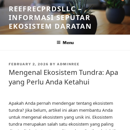
Skip
REEFRECPRDSLLC –
to
INFORMASI SEPUTAR
content
EKOSISTEM DARATAN
Menu
POSTED
FEBRUARY 2, 2026
BY
ADMINREE
ON
Mengenal Ekosistem Tundra: Apa
yang Perlu Anda Ketahui
Apakah Anda pernah mendengar tentang ekosistem
tundra? Jika belum, artikel ini akan membantu Anda
untuk mengenal ekosistem yang unik ini. Ekosistem
tundra merupakan salah satu ekosistem yang paling