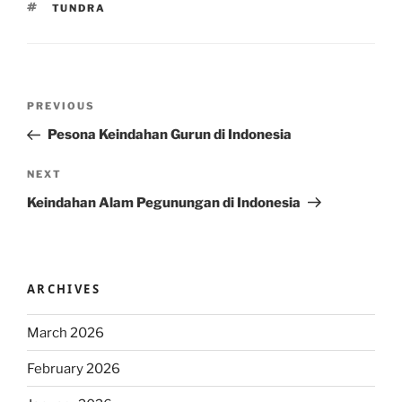
TAGS
TUNDRA
Post
Previous
PREVIOUS
navigation
Post
Pesona Keindahan Gurun di Indonesia
Next
NEXT
Post
Keindahan Alam Pegunungan di Indonesia
ARCHIVES
March 2026
February 2026