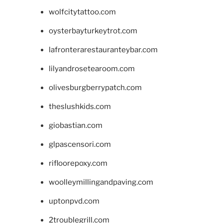
wolfcitytattoo.com
oysterbayturkeytrot.com
lafronterarestauranteybar.com
lilyandrosetearoom.com
olivesburgberrypatch.com
theslushkids.com
giobastian.com
glpascensori.com
rifloorepoxy.com
woolleymillingandpaving.com
uptonpvd.com
2troublegrill.com