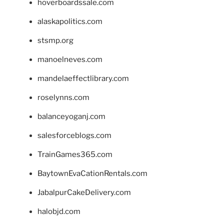
hoverboardssale.com
alaskapolitics.com
stsmp.org
manoelneves.com
mandelaeffectlibrary.com
roselynns.com
balanceyoganj.com
salesforceblogs.com
TrainGames365.com
BaytownEvaCationRentals.com
JabalpurCakeDelivery.com
halobjd.com