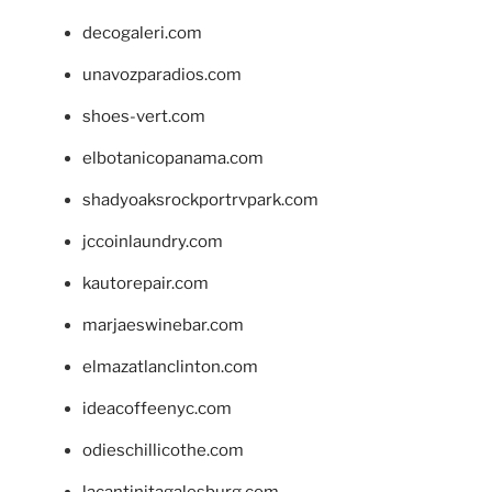
decogaleri.com
unavozparadios.com
shoes-vert.com
elbotanicopanama.com
shadyoaksrockportrvpark.com
jccoinlaundry.com
kautorepair.com
marjaeswinebar.com
elmazatlanclinton.com
ideacoffeenyc.com
odieschillicothe.com
lacantinitagalesburg.com