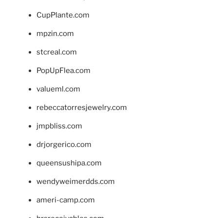
CupPlante.com
mpzin.com
stcreal.com
PopUpFlea.com
valueml.com
rebeccatorresjewelry.com
jmpbliss.com
drjorgerico.com
queensushipa.com
wendyweimerdds.com
ameri-camp.com