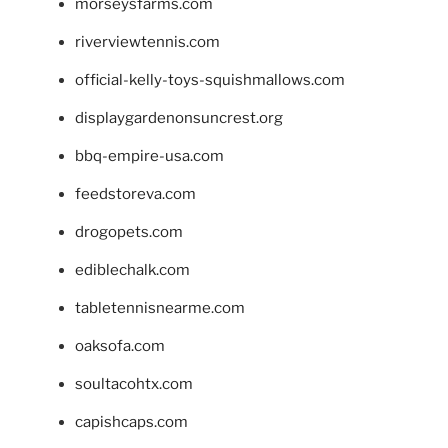
morseysfarms.com
riverviewtennis.com
official-kelly-toys-squishmallows.com
displaygardenonsuncrest.org
bbq-empire-usa.com
feedstoreva.com
drogopets.com
ediblechalk.com
tabletennisnearme.com
oaksofa.com
soultacohtx.com
capishcaps.com