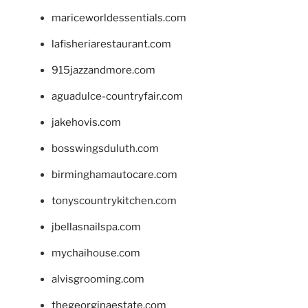
mariceworldessentials.com
lafisheriarestaurant.com
915jazzandmore.com
aguadulce-countryfair.com
jakehovis.com
bosswingsduluth.com
birminghamautocare.com
tonyscountrykitchen.com
jbellasnailspa.com
mychaihouse.com
alvisgrooming.com
thegeorginaestate.com