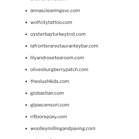
annascleaningsvc.com
wolfcitytattoo.com
oysterbayturkeytrot.com
lafronterarestauranteybar.com
lilyandrosetearoom.com
olivesburgberrypatch.com
theslushkids.com
giobastian.com
glpascensori.com
rifloorepoxy.com
woolleymillingandpaving.com