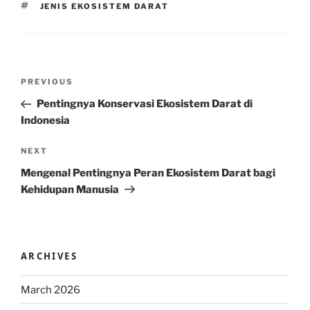
TAGS
JENIS EKOSISTEM DARAT
Post
Previous
PREVIOUS
navigation
Post
Pentingnya Konservasi Ekosistem Darat di
Indonesia
Next
NEXT
Post
Mengenal Pentingnya Peran Ekosistem Darat bagi
Kehidupan Manusia
ARCHIVES
March 2026