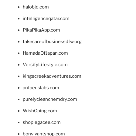
halobjd.com
intelligenceqatar.com
PikaPikaApp.com
takecareofbusinessdfw.org
HamadaOfJapan.com
VersifyLifestyle.com
kingscreekadventures.com
antaeuslabs.com
purelycleanchemdry.com
WishOping.com
shoplegacee.com
bonvivantshop.com