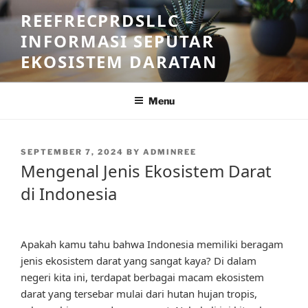
Skip
REEFRECPRDSLLC –
to
INFORMASI SEPUTAR
content
EKOSISTEM DARATAN
Menu
POSTED
SEPTEMBER 7, 2024
BY
ADMINREE
ON
Mengenal Jenis Ekosistem Darat
di Indonesia
Apakah kamu tahu bahwa Indonesia memiliki beragam
jenis ekosistem darat yang sangat kaya? Di dalam
negeri kita ini, terdapat berbagai macam ekosistem
darat yang tersebar mulai dari hutan hujan tropis,