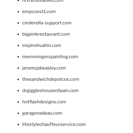
hrsreceivables.com
empconst1.com
cinderella-support.com
bigpinkrestaurant.com
inspirehuahin.com
memmingerspainting.com
jeremypbeasley.com
thesandwichdepotcos.com
drgiggleshouseofpain.com
hotflashdesigns.com
garagenadeau.com
lifestylechauffeurservice.com