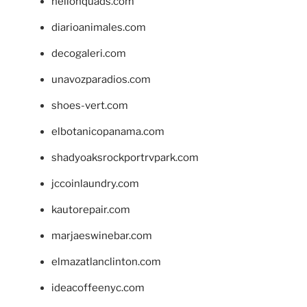
hellonquads.com
diarioanimales.com
decogaleri.com
unavozparadios.com
shoes-vert.com
elbotanicopanama.com
shadyoaksrockportrvpark.com
jccoinlaundry.com
kautorepair.com
marjaeswinebar.com
elmazatlanclinton.com
ideacoffeenyc.com