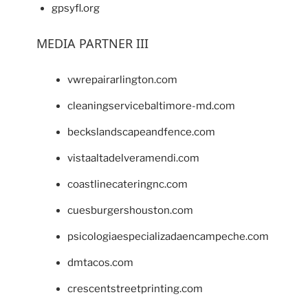
gpsyfl.org
MEDIA PARTNER III
vwrepairarlington.com
cleaningservicebaltimore-md.com
beckslandscapeandfence.com
vistaaltadelveramendi.com
coastlinecateringnc.com
cuesburgershouston.com
psicologiaespecializadaencampeche.com
dmtacos.com
crescentstreetprinting.com