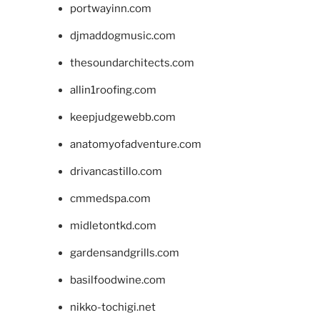
portwayinn.com
djmaddogmusic.com
thesoundarchitects.com
allin1roofing.com
keepjudgewebb.com
anatomyofadventure.com
drivancastillo.com
cmmedspa.com
midletontkd.com
gardensandgrills.com
basilfoodwine.com
nikko-tochigi.net