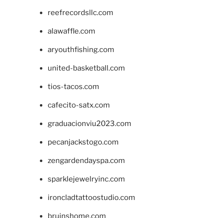
reefrecordsllc.com
alawaffle.com
aryouthfishing.com
united-basketball.com
tios-tacos.com
cafecito-satx.com
graduacionviu2023.com
pecanjackstogo.com
zengardendayspa.com
sparklejewelryinc.com
ironcladtattoostudio.com
bruinshome.com