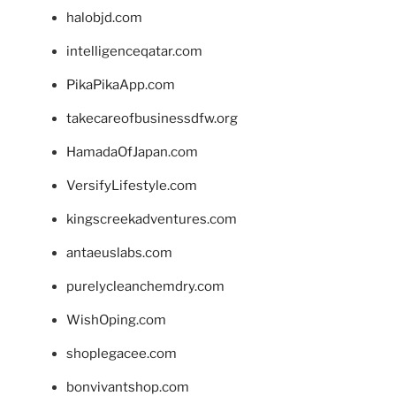
halobjd.com
intelligenceqatar.com
PikaPikaApp.com
takecareofbusinessdfw.org
HamadaOfJapan.com
VersifyLifestyle.com
kingscreekadventures.com
antaeuslabs.com
purelycleanchemdry.com
WishOping.com
shoplegacee.com
bonvivantshop.com