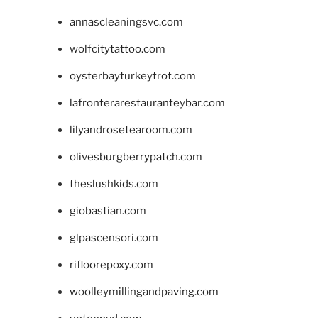
annascleaningsvc.com
wolfcitytattoo.com
oysterbayturkeytrot.com
lafronterarestauranteybar.com
lilyandrosetearoom.com
olivesburgberrypatch.com
theslushkids.com
giobastian.com
glpascensori.com
rifloorepoxy.com
woolleymillingandpaving.com