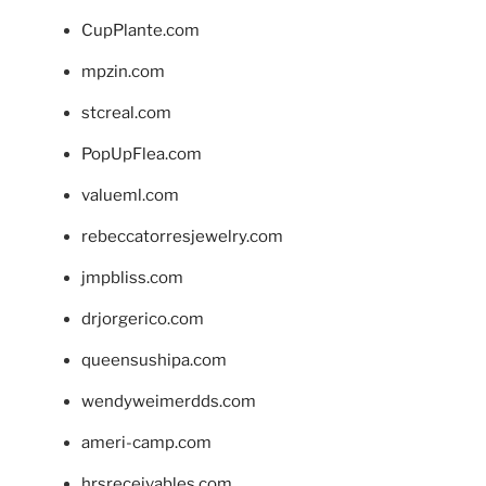
CupPlante.com
mpzin.com
stcreal.com
PopUpFlea.com
valueml.com
rebeccatorresjewelry.com
jmpbliss.com
drjorgerico.com
queensushipa.com
wendyweimerdds.com
ameri-camp.com
hrsreceivables.com