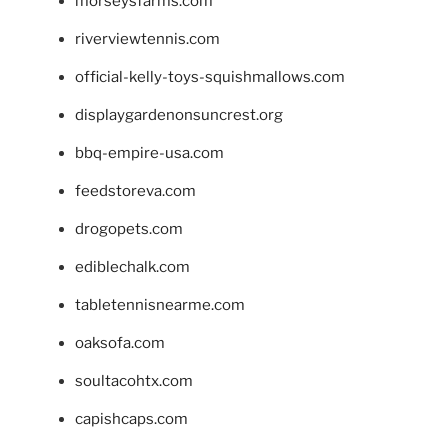
morseysfarms.com
riverviewtennis.com
official-kelly-toys-squishmallows.com
displaygardenonsuncrest.org
bbq-empire-usa.com
feedstoreva.com
drogopets.com
ediblechalk.com
tabletennisnearme.com
oaksofa.com
soultacohtx.com
capishcaps.com