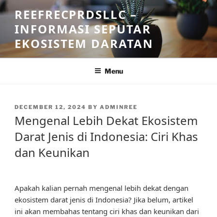
Skip
REEFRECPRDSLLC –
to
INFORMASI SEPUTAR
content
EKOSISTEM DARATAN
Menu
POSTED
DECEMBER 12, 2024
BY
ADMINREE
ON
Mengenal Lebih Dekat Ekosistem
Darat Jenis di Indonesia: Ciri Khas
dan Keunikan
Apakah kalian pernah mengenal lebih dekat dengan
ekosistem darat jenis di Indonesia? Jika belum, artikel
ini akan membahas tentang ciri khas dan keunikan dari