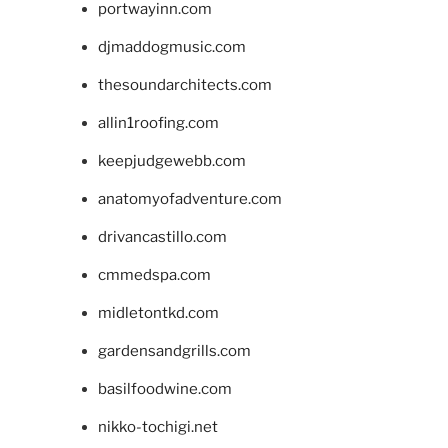
portwayinn.com
djmaddogmusic.com
thesoundarchitects.com
allin1roofing.com
keepjudgewebb.com
anatomyofadventure.com
drivancastillo.com
cmmedspa.com
midletontkd.com
gardensandgrills.com
basilfoodwine.com
nikko-tochigi.net