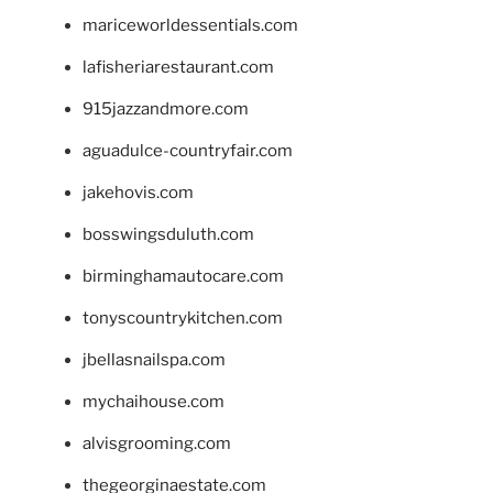
mariceworldessentials.com
lafisheriarestaurant.com
915jazzandmore.com
aguadulce-countryfair.com
jakehovis.com
bosswingsduluth.com
birminghamautocare.com
tonyscountrykitchen.com
jbellasnailspa.com
mychaihouse.com
alvisgrooming.com
thegeorginaestate.com