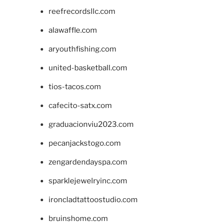
reefrecordsllc.com
alawaffle.com
aryouthfishing.com
united-basketball.com
tios-tacos.com
cafecito-satx.com
graduacionviu2023.com
pecanjackstogo.com
zengardendayspa.com
sparklejewelryinc.com
ironcladtattoostudio.com
bruinshome.com