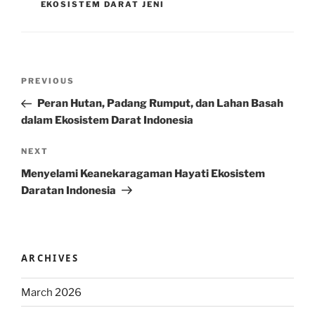
EKOSISTEM DARAT JENI
Post
Previous
PREVIOUS
navigation
Post
Peran Hutan, Padang Rumput, dan Lahan Basah
dalam Ekosistem Darat Indonesia
Next
NEXT
Post
Menyelami Keanekaragaman Hayati Ekosistem
Daratan Indonesia
ARCHIVES
March 2026